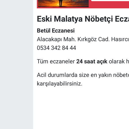
Eski Malatya Nöbetçi Ec
Betül Eczanesi
Alacakapı Mah. Kırkgöz Cad. Hasırc
0534 342 84 44
Tüm eczaneler
24 saat açık
olarak h
Acil durumlarda size en yakın nöbetç
karşılayabilirsiniz.