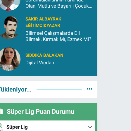
Olan, Mutlu ve Başarılı Çocuk
Yetiştirmek İçin (2)
ŞAKIR ALBAYRAK
EĞITIMCI&YAZAR
Bilimsel Çalışmalarda Dil
Bilmek, Kırmak Mı, Ezmek Mi?
SIDDIKA BALAKAN
Dijital Vicdan
ükleniyor...
Süper Lig Puan Durumu
Süper Lig