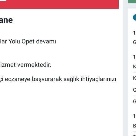
zane
1
ılar Yolu Opet devamı
G
1
izmet vermektedir.
K
K
i eczaneye başvurarak sağlık ihtiyaçlarınızı
G
G
1
B