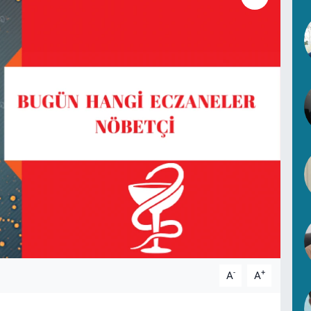
-
+
A
A