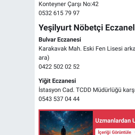
Konteyner Çarşı No:42
0532 615 79 97
Yeşilyurt Nöbetçi Eczanel
Bulvar Eczanesi
Karakavak Mah. Eski Fen Lisesi ark
ara)
0422 502 02 52
Yiğit Eczanesi
İstasyon Cad. TCDD Müdürlüğü karşı
0543 537 04 44
Uzmanlardan Uy
İçeriği Görüntüle