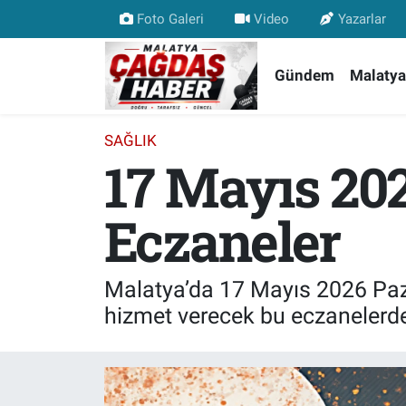
Foto Galeri
Video
Yazarlar
Nöbetçi Eczaneler
Gündem
Malatya
Hava Durumu
SAĞLIK
17 Mayıs 20
Malatya Namaz Vakitleri
Trafik Durumu
Eczaneler
Süper Lig Puan Durumu ve Fikstür
Malatya’da 17 Mayıs 2026 Paz
Tüm Manşetler
hizmet verecek bu eczanelerde
Son Dakika Haberleri
Haber Arşivi