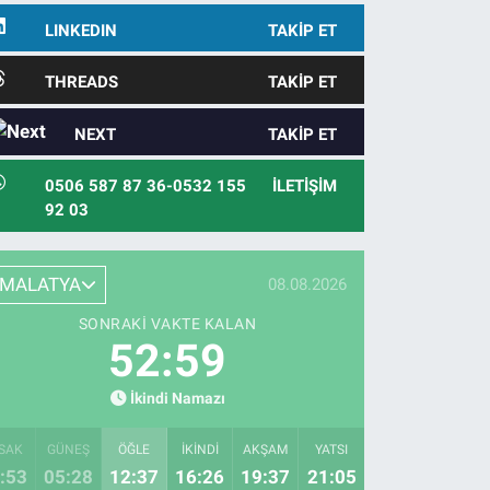
LINKEDIN
TAKIP ET
THREADS
TAKIP ET
NEXT
TAKIP ET
0506 587 87 36-0532 155
İLETIŞIM
92 03
MALATYA
08.08.2026
SONRAKI VAKTE KALAN
52:58
İkindi Namazı
SAK
GÜNEŞ
ÖĞLE
İKINDI
AKŞAM
YATSI
:53
05:28
12:37
16:26
19:37
21:05