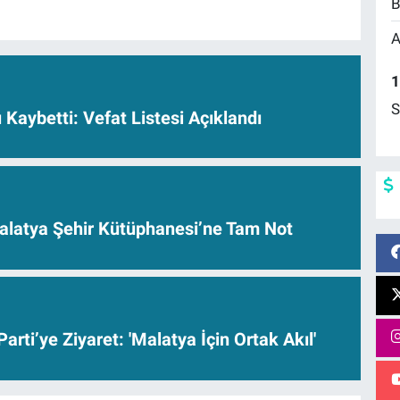
B
A
1
S
ı Kaybetti: Vefat Listesi Açıklandı
alatya Şehir Kütüphanesi’ne Tam Not
arti’ye Ziyaret: 'Malatya İçin Ortak Akıl'