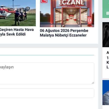
 Geçiren Hasta Hava
06 Ağustos 2026 Perşembe
la Sevk Edildi
Malatya Nöbetçi Eczaneler
A
1
K
L