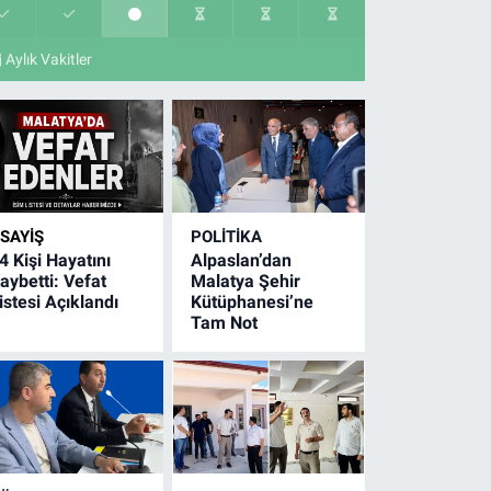
Aylık Vakitler
SAYIŞ
POLITIKA
4 Kişi Hayatını
Alpaslan’dan
aybetti: Vefat
Malatya Şehir
istesi Açıklandı
Kütüphanesi’ne
Tam Not