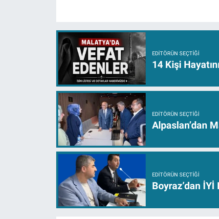
EDITÖRÜN SEÇTIĞI
14 Kişi Hayatın
EDITÖRÜN SEÇTIĞI
Alpaslan’dan M
EDITÖRÜN SEÇTIĞI
Boyraz’dan İYİ P