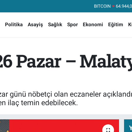
DOLAR
47,74
EURO
55,25
Politika
Asayiş
Sağlık
Spor
Ekonomi
Eğitim
K
STERLİN
64,48
GRAM ALTIN
6660.
BİST100
13.
26 Pazar – Malat
BITCOIN
64.944,
ar günü nöbetçi olan eczaneler açıkland
n ilaç temin edebilecek.
Y