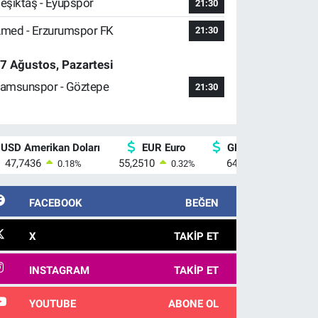
eşiktaş - Eyüpspor
21:30
med - Erzurumspor FK
21:30
7 Ağustos, Pazartesi
amsunspor - Göztepe
21:30
USD Amerikan Doları
EUR Euro
GBP İngiliz Sterlini
47,7436
55,2510
64,4811
0.18
%
0.32
%
0.38
%
FACEBOOK
BEĞEN
X
TAKIP ET
INSTAGRAM
TAKIP ET
YOUTUBE
ABONE OL