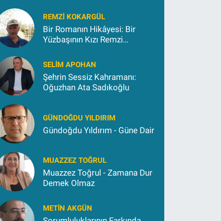
REMZI KOKARGÜL
Bir Romanın Hikâyesi: Bir
Yüzbaşının Kızı Remzi
Kokargül
SELIM APOHAN
Şehrin Sessiz Kahramanı:
Oğuzhan Ata Sadıkoğlu
GÜNDOĞDU YILDIRIM
Gündoğdu Yıldırım - Güne Dair
MUAZZEZ TOĞRUL
Muazzez Toğrul - Zamana Dur
Demek Olmaz
METIN AKGÜN
Sorumluluklarının Farkında