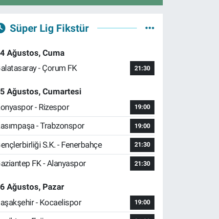
Süper Lig Fikstür
4 Ağustos, Cuma
alatasaray - Çorum FK
21:30
5 Ağustos, Cumartesi
onyaspor - Rizespor
19:00
asımpaşa - Trabzonspor
19:00
ençlerbirliği S.K. - Fenerbahçe
21:30
aziantep FK - Alanyaspor
21:30
6 Ağustos, Pazar
aşakşehir - Kocaelispor
19:00