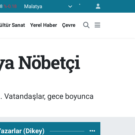
°
Malatya
36
%0.18
10
%0.32
ültür Sanat
Yerel Haber
Çevre
11
%0.38
55
%0.03
779
%-14
ya Nöbetçi
08
%-0.18
ı. Vatandaşlar, gece boyunca
azarlar (Dikey)