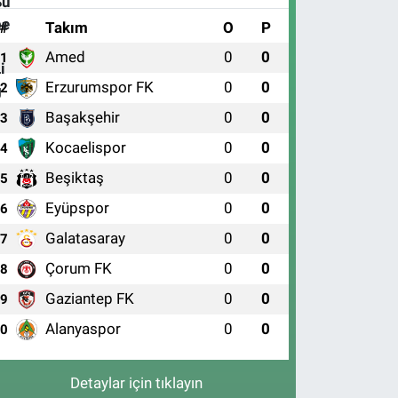
#
Takım
O
P
Amed
0
0
1
Erzurumspor FK
0
0
2
Başakşehir
0
0
3
Kocaelispor
0
0
4
Beşiktaş
0
0
5
Eyüpspor
0
0
6
Galatasaray
0
0
7
Çorum FK
0
0
8
Gaziantep FK
0
0
9
Alanyaspor
0
0
10
Detaylar için tıklayın