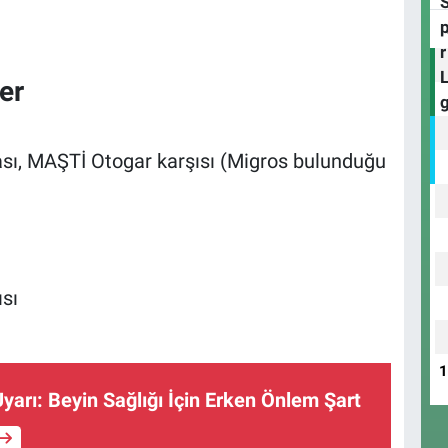
er
ası, MAŞTİ Otogar karşısı (Migros bulunduğu
sı
arı: Beyin Sağlığı İçin Erken Önlem Şart