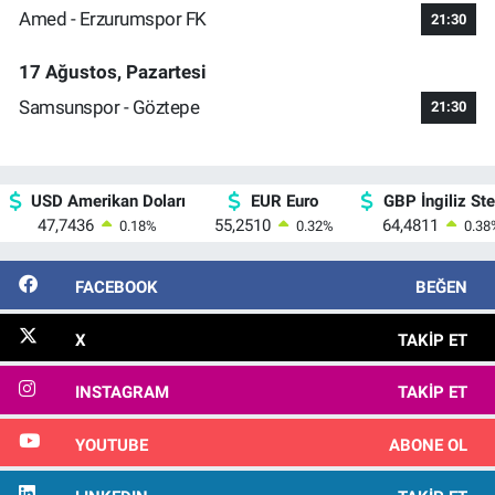
Amed - Erzurumspor FK
21:30
17 Ağustos, Pazartesi
Samsunspor - Göztepe
21:30
USD Amerikan Doları
EUR Euro
GBP İngiliz Ster
47,7436
55,2510
64,4811
0.18
%
0.32
%
0.38
FACEBOOK
BEĞEN
X
TAKIP ET
INSTAGRAM
TAKIP ET
YOUTUBE
ABONE OL