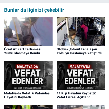
Bunlar da ilginizi çekebilir
Ücretsiz Kart Tartışması
Otobüs Şoförü! Fenalaşan
Yumruklaşmaya Döndü
Yolcuyu Hastaneye Yetiştirdi
Malatya’da Vefat: 6 Vatandaş
11 Kişi Hayatını Kaybetti:
Hayatını Kaybetti
Vefat Listesi Açıklandı