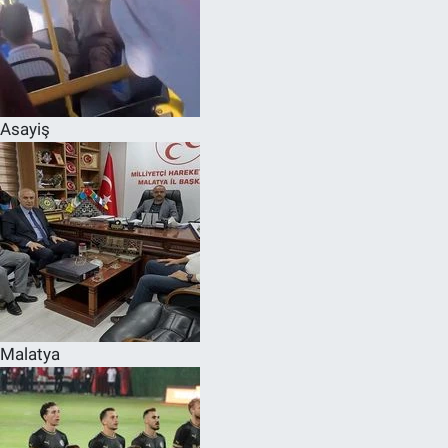
Asayiş
Malatya