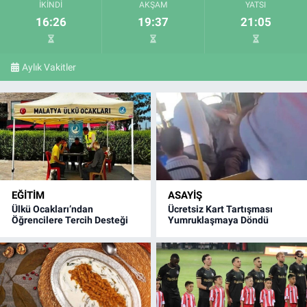
İKINDI
AKŞAM
YATSI
16:26
19:37
21:05
Aylık Vakitler
EĞITIM
ASAYIŞ
Ülkü Ocakları’ndan
Ücretsiz Kart Tartışması
Öğrencilere Tercih Desteği
Yumruklaşmaya Döndü