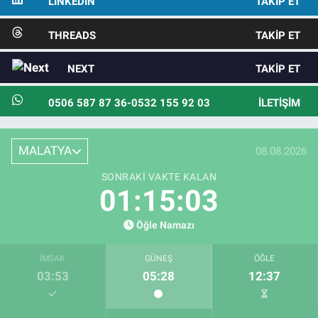
LINKEDIN
TAKIP ET
THREADS
TAKIP ET
NEXT
TAKIP ET
0506 587 87 36-0532 155 92 03
İLETIŞIM
MALATYA
08.08.2026
SONRAKI VAKTE KALAN
01:15:01
Öğle Namazı
İMSAK
GÜNEŞ
ÖĞLE
03:53
05:28
12:37