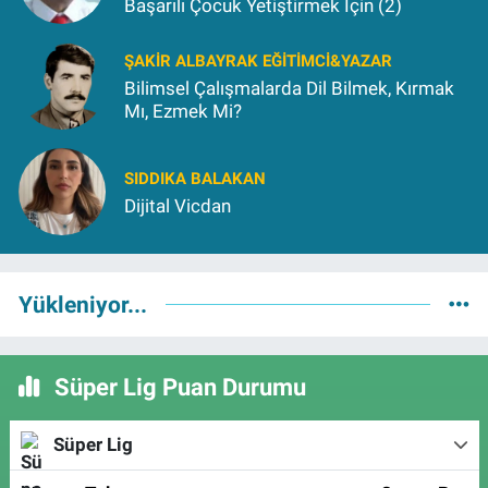
Başarılı Çocuk Yetiştirmek İçin (2)
ŞAKIR ALBAYRAK EĞITIMCI&YAZAR
Bilimsel Çalışmalarda Dil Bilmek, Kırmak
Mı, Ezmek Mi?
SIDDIKA BALAKAN
Dijital Vicdan
Yükleniyor...
Süper Lig Puan Durumu
Süper Lig