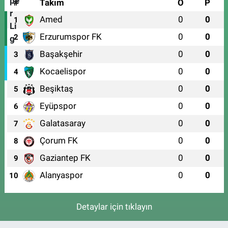
#
Takım
O
P
Amed
0
0
1
Erzurumspor FK
0
0
2
Başakşehir
0
0
3
Kocaelispor
0
0
4
Beşiktaş
0
0
5
Eyüpspor
0
0
6
Galatasaray
0
0
7
Çorum FK
0
0
8
Gaziantep FK
0
0
9
Alanyaspor
0
0
10
Detaylar için tıklayın