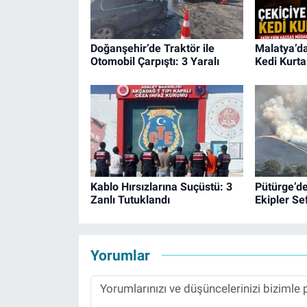
Doğanşehir’de Traktör ile
Malatya’da
Otomobil Çarpıştı: 3 Yaralı
Kedi Kurtar
Kablo Hırsızlarına Suçüstü: 3
Pütürge’d
Zanlı Tutuklandı
Ekipler Se
Yorumlar