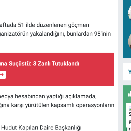
ki haftada 51 ilde düzenlenen göçmen
anizatörün yakalandığını, bunlardan 98'inin
ına Suçüstü: 3 Zanlı Tutuklandı
Y
l medya hesabından yaptığı açıklamada,
ına karşı yürütülen kapsamlı operasyonların
Hudut Kapıları Daire Başkanlığı