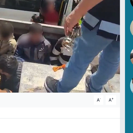
-
+
A
A