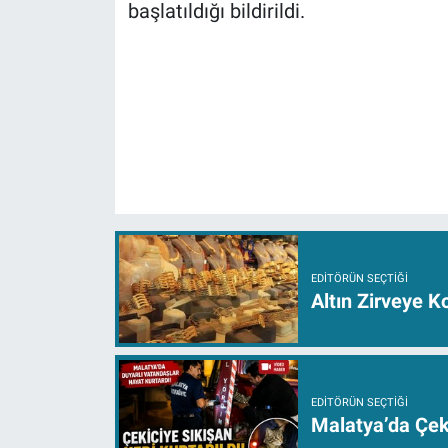
başlatıldığı bildirildi.
EDITÖRÜN SEÇTIĞI
Altın Zirveye K
EDITÖRÜN SEÇTIĞI
Malatya’da Çeki