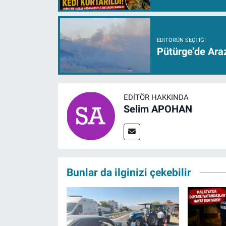
EDITÖRÜN SEÇTIĞI
Pütürge’de Araz
EDITÖR HAKKINDA
Selim APOHAN
Bunlar da ilginizi çekebilir