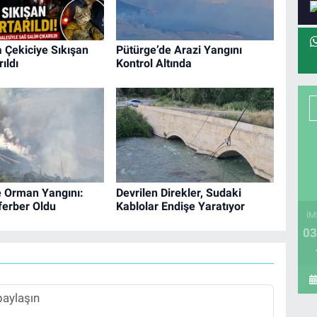
 Çekiciye Sıkışan
Pütürge’de Arazi Yangını
ıldı
Kontrol Altında
e Orman Yangını:
Devrilen Direkler, Sudaki
ferber Oldu
Kablolar Endişe Yaratıyor
İM
03