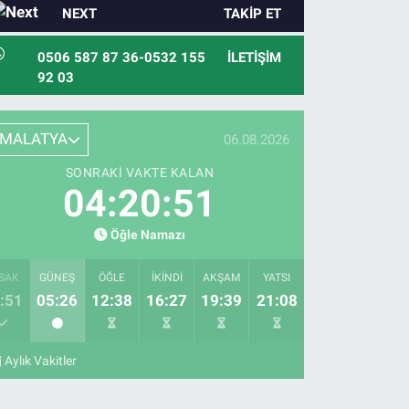
NEXT
TAKIP ET
0506 587 87 36-0532 155
İLETIŞIM
92 03
MALATYA
06.08.2026
SONRAKI VAKTE KALAN
04:20:50
Öğle Namazı
SAK
GÜNEŞ
ÖĞLE
İKINDI
AKŞAM
YATSI
:51
05:26
12:38
16:27
19:39
21:08
Aylık Vakitler