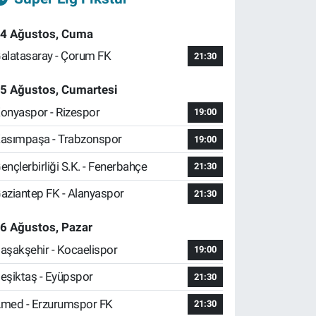
4 Ağustos, Cuma
alatasaray - Çorum FK
21:30
5 Ağustos, Cumartesi
onyaspor - Rizespor
19:00
asımpaşa - Trabzonspor
19:00
ençlerbirliği S.K. - Fenerbahçe
21:30
aziantep FK - Alanyaspor
21:30
6 Ağustos, Pazar
aşakşehir - Kocaelispor
19:00
eşiktaş - Eyüpspor
21:30
med - Erzurumspor FK
21:30