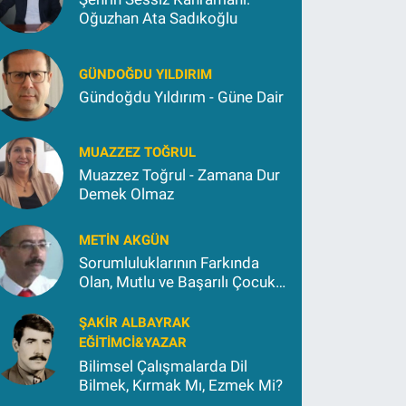
Oğuzhan Ata Sadıkoğlu
GÜNDOĞDU YILDIRIM
Gündoğdu Yıldırım - Güne Dair
MUAZZEZ TOĞRUL
Muazzez Toğrul - Zamana Dur
Demek Olmaz
METIN AKGÜN
Sorumluluklarının Farkında
Olan, Mutlu ve Başarılı Çocuk
Yetiştirmek İçin (2)
ŞAKIR ALBAYRAK
EĞITIMCI&YAZAR
Bilimsel Çalışmalarda Dil
Bilmek, Kırmak Mı, Ezmek Mi?