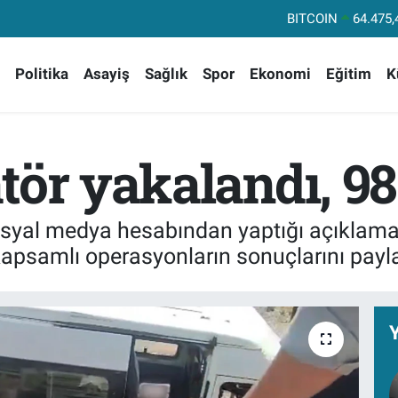
BITCOIN
64.475,
DOLAR
47,59
Politika
Asayiş
Sağlık
Spor
Ekonomi
Eğitim
K
EURO
55,13
STERLİN
64,25
GRAM ALTIN
6518.
tör yakalandı, 98
BİST100
1
, sosyal medya hesabından yaptığı açıkla
kapsamlı operasyonların sonuçlarını payla
Y