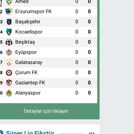
Amed
0
0
1
Erzurumspor FK
0
0
2
Başakşehir
0
0
3
Kocaelispor
0
0
4
Beşiktaş
0
0
5
Eyüpspor
0
0
6
Galatasaray
0
0
7
Çorum FK
0
0
8
Gaziantep FK
0
0
9
Alanyaspor
0
0
10
Detaylar için tıklayın
Süper Lig Fikstür