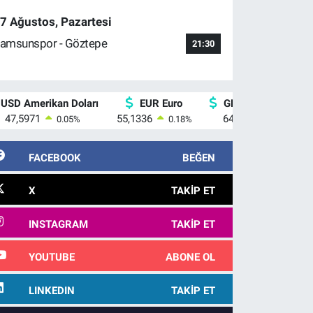
7 Ağustos, Pazartesi
amsunspor - Göztepe
21:30
USD Amerikan Doları
EUR Euro
GBP İngiliz Sterlini
47,5971
55,1336
64,2534
0.05
%
0.18
%
0.22
%
FACEBOOK
BEĞEN
X
TAKIP ET
INSTAGRAM
TAKIP ET
YOUTUBE
ABONE OL
LINKEDIN
TAKIP ET