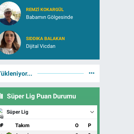
REMZI KOKARGÜL
Babamın Gölgesinde
SIDDIKA BALAKAN
Dijital Vicdan
ükleniyor...
Süper Lig Puan Durumu
Süper Lig
#
Takım
O
P