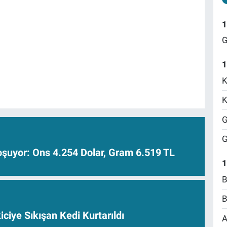
1
G
1
K
K
G
G
oşuyor: Ons 4.254 Dolar, Gram 6.519 TL
1
B
B
ciye Sıkışan Kedi Kurtarıldı
A