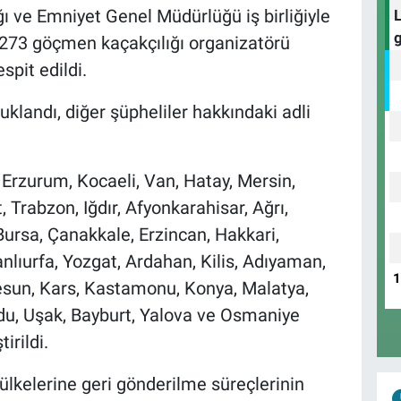
ı ve Emniyet Genel Müdürlüğü iş birliğiyle
 273 göçmen kaçakçılığı organizatörü
pit edildi.
uklandı, diğer şüpheliler hakkındaki adli
 Erzurum, Kocaeli, Van, Hatay, Mersin,
, Trabzon, Iğdır, Afyonkarahisar, Ağrı,
 Bursa, Çanakkale, Erzincan, Hakkari,
Şanlıurfa, Yozgat, Ardahan, Kilis, Adıyaman,
resun, Kars, Kastamonu, Konya, Malatya,
u, Uşak, Bayburt, Yalova ve Osmaniye
irildi.
ülkelerine geri gönderilme süreçlerinin