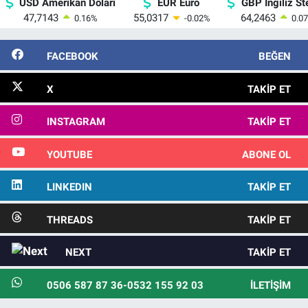
USD Amerikan Doları
EUR Euro
GBP İngiliz Ste
47,7143
55,0317
64,2463
0.16
%
-0.02
%
0.07
FACEBOOK
BEĞEN
X
TAKIP ET
INSTAGRAM
TAKIP ET
YOUTUBE
ABONE OL
LINKEDIN
TAKIP ET
THREADS
TAKIP ET
NEXT
TAKIP ET
0506 587 87 36-0532 155 92 03
İLETIŞIM