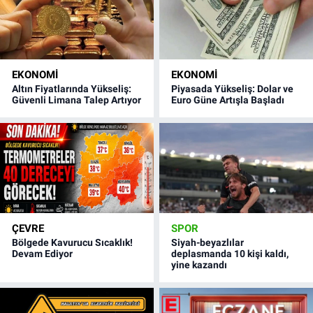
EKONOMI
EKONOMI
Altın Fiyatlarında Yükseliş:
Piyasada Yükseliş: Dolar ve
Güvenli Limana Talep Artıyor
Euro Güne Artışla Başladı
ÇEVRE
SPOR
Bölgede Kavurucu Sıcaklık!
Siyah-beyazlılar
Devam Ediyor
deplasmanda 10 kişi kaldı,
yine kazandı