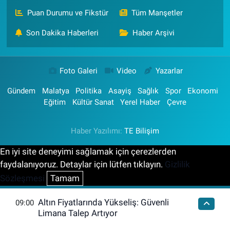
Puan Durumu ve Fikstür
Tüm Manşetler
Son Dakika Haberleri
Haber Arşivi
Foto Galeri
Video
Yazarlar
Gündem
Malatya
Politika
Asayiş
Sağlık
Spor
Ekonomi
Eğitim
Kültür Sanat
Yerel Haber
Çevre
Haber Yazılımı:
TE Bilişim
En iyi site deneyimi sağlamak için çerezlerden
faydalanıyoruz. Detaylar için lütfen tıklayın.
Gizlilik
Sözleşmesi
Tamam
Altın Fiyatlarında Yükseliş: Güvenli
09:00
Limana Talep Artıyor