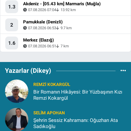
Akdeniz - [05.43 km] Marmaris (Muğla)
1.3
07.08.2026 07:04
13.92 km
Pamukkale (Denizli)
2
07.08.2026 06:53
9.7 km
Merkez (Elazığ)
1.6
07.08.2026 06:51
7 km
Yazarlar (Dikey)
REMZI KOKARGÜL
Bir Romanın Hikâyesi: Bir Yüzbaşının Kızı
Remzi Kokargül
SELIM APOHAN
Şehrin Sessiz Kahramanı: Oğuzhan Ata
Sadıkoğlu