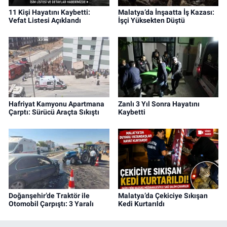
11 Kişi Hayatını Kaybetti:
Malatya’da İnşaatta İş Kazası:
Vefat Listesi Açıklandı
İşçi Yüksekten Düştü
Hafriyat Kamyonu Apartmana
Zanlı 3 Yıl Sonra Hayatını
Çarptı: Sürücü Araçta Sıkıştı
Kaybetti
Doğanşehir’de Traktör ile
Malatya’da Çekiciye Sıkışan
Otomobil Çarpıştı: 3 Yaralı
Kedi Kurtarıldı