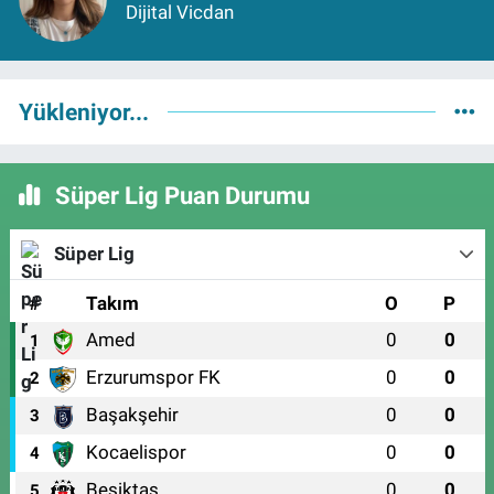
Dijital Vicdan
Yükleniyor...
Süper Lig Puan Durumu
Süper Lig
#
Takım
O
P
Amed
0
0
1
Erzurumspor FK
0
0
2
Başakşehir
0
0
3
Kocaelispor
0
0
4
Beşiktaş
0
0
5