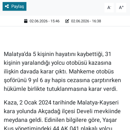
Paylaş
-
+
A
A
02.06.2026 - 15:46
02.06.2026 - 16:38
Malatya’da 5 kişinin hayatını kaybettiği, 31
kişinin yaralandığı yolcu otobüsü kazasına
ilişkin davada karar çıktı. Mahkeme otobüs
şoförünü 9 yıl 6 ay hapis cezasına çarptırırken
hükümle birlikte tutuklanmasına karar verdi.
Kaza, 2 Ocak 2024 tarihinde Malatya-Kayseri
kara yolunda Akçadağ ilçesi Develi mevkiinde
meydana geldi. Edinilen bilgilere göre, Yaşar
Kuş yönetimindeki 44 AK 041 plakalı yolcu