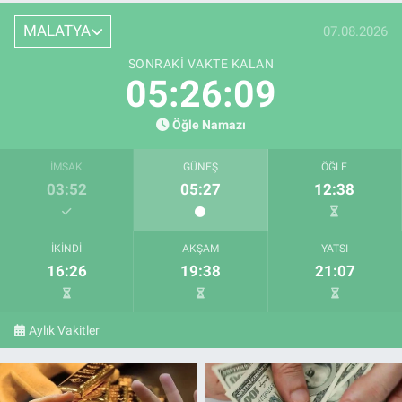
MALATYA
07.08.2026
SONRAKI VAKTE KALAN
05:26:07
Öğle Namazı
İMSAK
GÜNEŞ
ÖĞLE
03:52
05:27
12:38
İKINDI
AKŞAM
YATSI
16:26
19:38
21:07
Aylık Vakitler