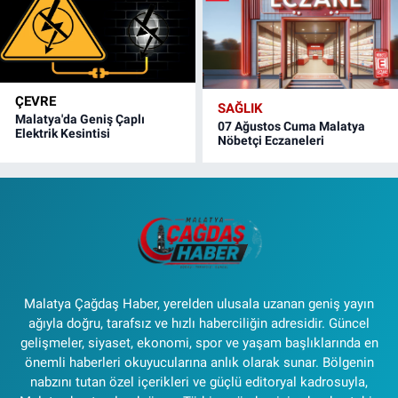
ÇEVRE
SAĞLIK
Malatya'da Geniş Çaplı
07 Ağustos Cuma Malatya
Elektrik Kesintisi
Nöbetçi Eczaneleri
Malatya Çağdaş Haber, yerelden ulusala uzanan geniş yayın
ağıyla doğru, tarafsız ve hızlı haberciliğin adresidir. Güncel
gelişmeler, siyaset, ekonomi, spor ve yaşam başlıklarında en
önemli haberleri okuyucularına anlık olarak sunar. Bölgenin
nabzını tutan özel içerikleri ve güçlü editoryal kadrosuyla,