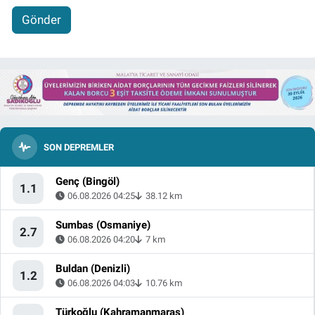
Gönder
SON DEPREMLER
Genç (Bingöl)
1.1
06.08.2026 04:25
38.12 km
Sumbas (Osmaniye)
2.7
06.08.2026 04:20
7 km
Buldan (Denizli)
1.2
06.08.2026 04:03
10.76 km
Türkoğlu (Kahramanmaraş)