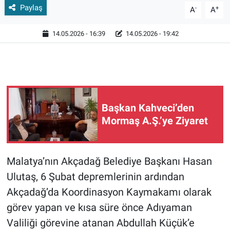
Paylaş
-
+
A
A
14.05.2026 - 16:39
14.05.2026 - 19:42
Başkan Kahveci’den
Mormaş A.Ş.’ye Ziyaret
Malatya’nın Akçadağ Belediye Başkanı Hasan
Ulutaş, 6 Şubat depremlerinin ardından
Akçadağ’da Koordinasyon Kaymakamı olarak
görev yapan ve kısa süre önce Adıyaman
Valiliği görevine atanan Abdullah Küçük’e