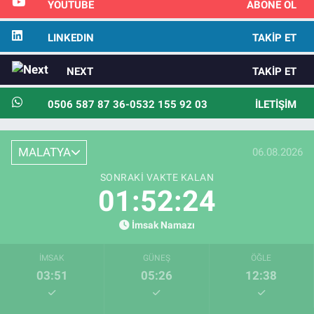
YOUTUBE
ABONE OL
LINKEDIN
TAKIP ET
NEXT
TAKIP ET
0506 587 87 36-0532 155 92 03
İLETIŞIM
MALATYA
06.08.2026
SONRAKI VAKTE KALAN
01:52:23
İmsak Namazı
İMSAK
GÜNEŞ
ÖĞLE
03:51
05:26
12:38