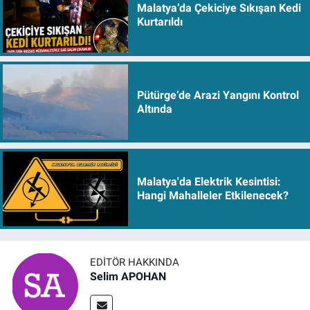
Malatya’da Çekiciye Sıkışan Kedi
Kurtarıldı
Pütürge’de Arazi Yangını Kontrol
Altında
Malatya'da Elektrik Kesintisi:
Hangi Mahalleler Etkilenecek?
EDITÖR HAKKINDA
Selim APOHAN