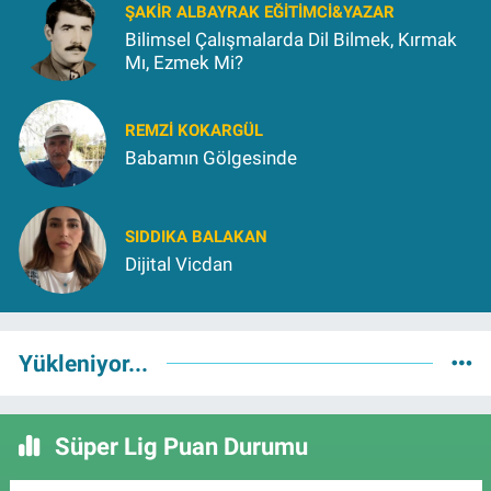
ŞAKIR ALBAYRAK EĞITIMCI&YAZAR
Bilimsel Çalışmalarda Dil Bilmek, Kırmak
Mı, Ezmek Mi?
REMZI KOKARGÜL
Babamın Gölgesinde
SIDDIKA BALAKAN
Dijital Vicdan
Yükleniyor...
Süper Lig Puan Durumu