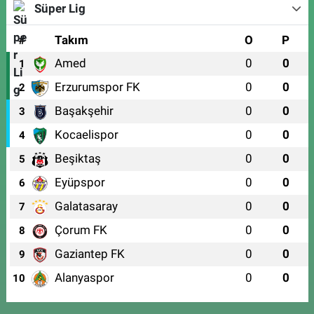
Süper Lig
#
Takım
O
P
Amed
0
0
1
Erzurumspor FK
0
0
2
Başakşehir
0
0
3
Kocaelispor
0
0
4
Beşiktaş
0
0
5
Eyüpspor
0
0
6
Galatasaray
0
0
7
Çorum FK
0
0
8
Gaziantep FK
0
0
9
Alanyaspor
0
0
10