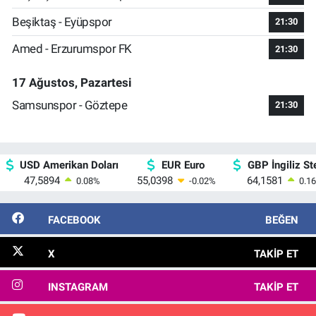
Beşiktaş - Eyüpspor
21:30
Amed - Erzurumspor FK
21:30
17 Ağustos, Pazartesi
Samsunspor - Göztepe
21:30
USD Amerikan Doları
EUR Euro
GBP İngiliz Ste
47,5894
55,0398
64,1581
0.08
%
-0.02
%
0.16
FACEBOOK
BEĞEN
X
TAKIP ET
INSTAGRAM
TAKIP ET