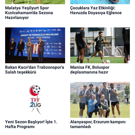
Malatya Yeşilyurt Spor
Çocuklara Yaz Etkinliği:
Kızılcahamam’da Sezona
Havuzda Doyasıya Eğlence
Hazırlanıyor
Bakan Kacır'dan Trabzonspor'a
Manisa FK, Boluspor
Salah teşekkürü
deplasmanına hazır
Yeni Sezon Başlıyor! İşte 1.
Alanyaspor, Erzurum kampını
Hafta Programı
tamamladı