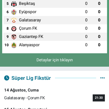
Beşiktaş
0
0
5
Eyüpspor
0
0
6
Galatasaray
0
0
7
Çorum FK
0
0
8
Gaziantep FK
0
0
9
Alanyaspor
0
0
10
Detaylar için tıklayın
Süper Lig Fikstür
14 Ağustos, Cuma
Galatasaray - Çorum FK
21:30