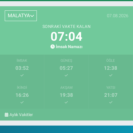
MALATYA
07.08.2026
SONRAKI VAKTE KALAN
07:03
İmsak Namazı
İMSAK
GÜNEŞ
ÖĞLE
03:52
05:27
12:38
İKINDI
AKŞAM
YATSI
16:26
19:38
21:07
Aylık Vakitler