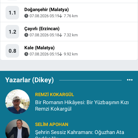
Doğanşehir (Malatya)
1.1
07.08.2026 05:19
7.76 km
Çayırlı (Erzincan)
1.2
07.08.2026 05:18
7.32 km
Kale (Malatya)
0.8
07.08.2026 05:15
9.92 km
Yazarlar (Dikey)
REMZI KOKARGÜL
Bir Romanın Hikâyesi: Bir Yüzbaşının Kızı
Remzi Kokargül
SELIM APOHAN
Şehrin Sessiz Kahramanı: Oğuzhan Ata