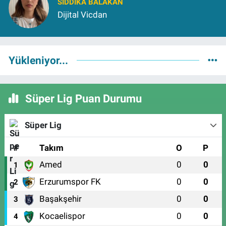
SIDDIKA BALAKAN
Dijital Vicdan
Yükleniyor...
Süper Lig Puan Durumu
Süper Lig
#
Takım
O
P
Amed
0
0
1
Erzurumspor FK
0
0
2
Başakşehir
0
0
3
Kocaelispor
0
0
4