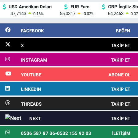
USD Amerikan Doları
EUR Euro
GBP İngiliz Ste
47,7143
55,0317
64,2463
0.16
%
-0.02
%
0.07
FACEBOOK
BEĞEN
X
TAKIP ET
INSTAGRAM
TAKIP ET
YOUTUBE
ABONE OL
LINKEDIN
TAKIP ET
THREADS
TAKIP ET
NEXT
TAKIP ET
0506 587 87 36-0532 155 92 03
İLETIŞIM