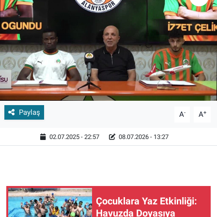
Paylaş
-
+
A
A
02.07.2025 - 22:57
08.07.2026 - 13:27
Çocuklara Yaz Etkinliği:
Havuzda Doyasıya