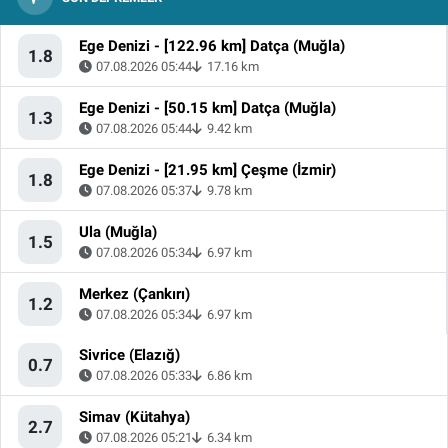
Ege Denizi - [122.96 km] Datça (Muğla)
1.8
07.08.2026 05:44
17.16 km
Ege Denizi - [50.15 km] Datça (Muğla)
1.3
07.08.2026 05:44
9.42 km
Ege Denizi - [21.95 km] Çeşme (İzmir)
1.8
07.08.2026 05:37
9.78 km
Ula (Muğla)
1.5
07.08.2026 05:34
6.97 km
Merkez (Çankırı)
1.2
07.08.2026 05:34
6.97 km
Sivrice (Elazığ)
0.7
07.08.2026 05:33
6.86 km
Simav (Kütahya)
2.7
07.08.2026 05:21
6.34 km