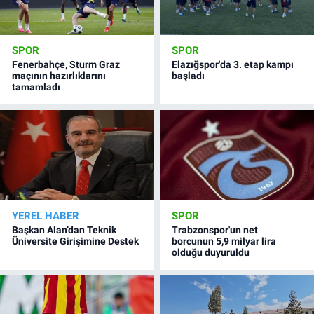
SPOR
SPOR
Fenerbahçe, Sturm Graz
Elazığspor'da 3. etap kampı
maçının hazırlıklarını
başladı
tamamladı
YEREL HABER
SPOR
Başkan Alan’dan Teknik
Trabzonspor'un net
Üniversite Girişimine Destek
borcunun 5,9 milyar lira
olduğu duyuruldu