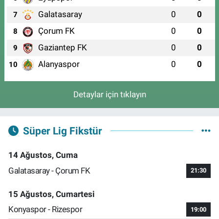
Galatasaray
0
0
7
Çorum FK
0
0
8
Gaziantep FK
0
0
9
Alanyaspor
0
0
10
Detaylar için tıklayın
Süper Lig Fikstür
14 Ağustos, Cuma
Galatasaray - Çorum FK
21:30
15 Ağustos, Cumartesi
Konyaspor - Rizespor
19:00