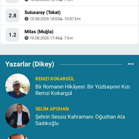
Sulusaray (Tokat)
2.8
10.08.2026 18:03
10.87 km
Milas (Muğla)
1.2
10.08.2026 17:46
7 km
Yazarlar (Dikey)
REMZI KOKARGÜL
Bir Romanın Hikâyesi: Bir Yüzbaşının Kızı
Remzi Kokargül
SELIM APOHAN
Şehrin Sessiz Kahramanı: Oğuzhan Ata
Sadıkoğlu