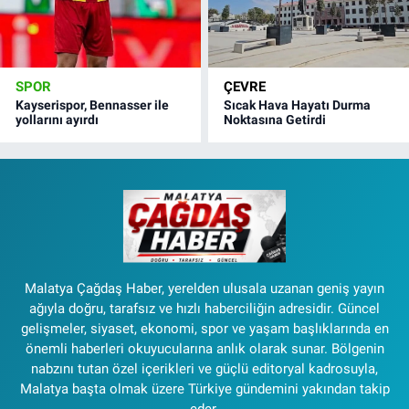
SPOR
ÇEVRE
Kayserispor, Bennasser ile
Sıcak Hava Hayatı Durma
yollarını ayırdı
Noktasına Getirdi
Malatya Çağdaş Haber, yerelden ulusala uzanan geniş yayın
ağıyla doğru, tarafsız ve hızlı haberciliğin adresidir. Güncel
gelişmeler, siyaset, ekonomi, spor ve yaşam başlıklarında en
önemli haberleri okuyucularına anlık olarak sunar. Bölgenin
nabzını tutan özel içerikleri ve güçlü editoryal kadrosuyla,
Malatya başta olmak üzere Türkiye gündemini yakından takip
eder.