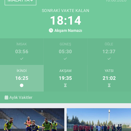
SONRAKI VAKTE KALAN
18:12
Akşam Namazı
İMSAK
GÜNEŞ
ÖĞLE
03:56
05:30
12:37
İKINDI
AKŞAM
YATSI
16:25
19:35
21:02
Aylık Vakitler