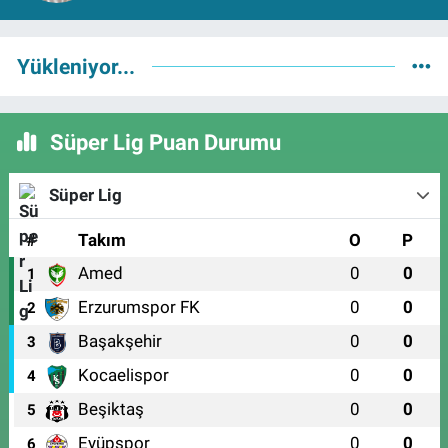
Yükleniyor...
Süper Lig Puan Durumu
Süper Lig
#
Takım
O
P
Amed
0
0
1
Erzurumspor FK
0
0
2
Başakşehir
0
0
3
Kocaelispor
0
0
4
Beşiktaş
0
0
5
Eyüpspor
0
0
6