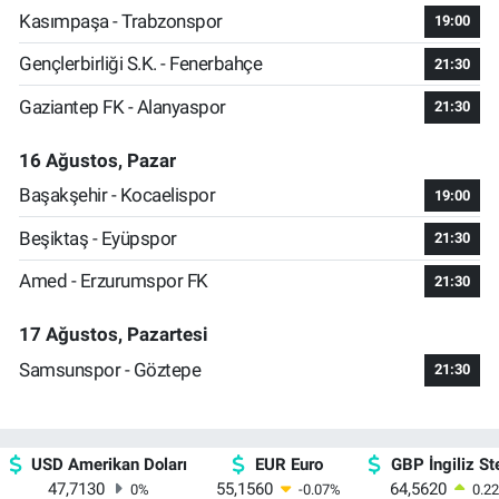
Kasımpaşa - Trabzonspor
19:00
Gençlerbirliği S.K. - Fenerbahçe
21:30
Gaziantep FK - Alanyaspor
21:30
16 Ağustos, Pazar
Başakşehir - Kocaelispor
19:00
Beşiktaş - Eyüpspor
21:30
Amed - Erzurumspor FK
21:30
17 Ağustos, Pazartesi
Samsunspor - Göztepe
21:30
USD Amerikan Doları
EUR Euro
GBP İngiliz Ste
47,7130
55,1560
64,5620
0
%
-0.07
%
0.22