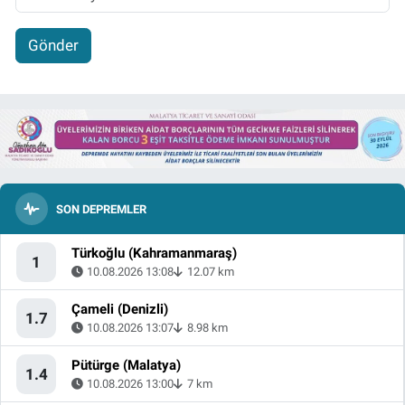
Gönder
SON DEPREMLER
Türkoğlu (Kahramanmaraş)
1
10.08.2026 13:08
12.07 km
Çameli (Denizli)
1.7
10.08.2026 13:07
8.98 km
Pütürge (Malatya)
1.4
10.08.2026 13:00
7 km