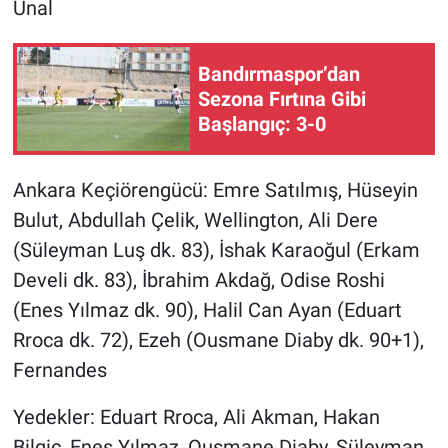
Ünal
Bandırmaspor’dan
Sezona Fırtına Gibi
Başlangıç: 3-0
Ankara Keçiörengücü: Emre Satılmış, Hüseyin
Bulut, Abdullah Çelik, Wellington, Ali Dere
(Süleyman Luş dk. 83), İshak Karaoğul (Erkam
Develi dk. 83), İbrahim Akdağ, Odise Roshi
(Enes Yılmaz dk. 90), Halil Can Ayan (Eduart
Rroca dk. 72), Ezeh (Ousmane Diaby dk. 90+1),
Fernandes
Yedekler: Eduart Rroca, Ali Akman, Hakan
Bilgiç, Enes Yılmaz, Ousmane Diaby, Süleyman