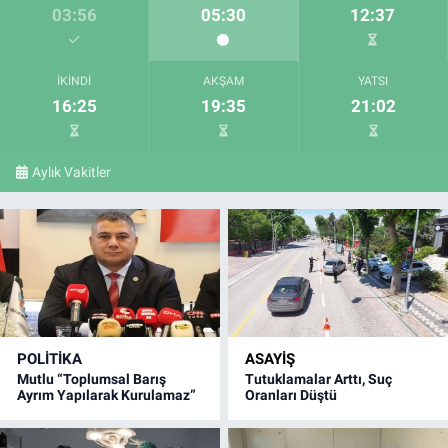
03:56
05:30
12:37
İKINDI
AKŞAM
YATSI
16:25
19:35
21:02
Aylık Vakitler
POLITIKA
ASAYIŞ
Mutlu “Toplumsal Barış
Tutuklamalar Arttı, Suç
Ayrım Yapılarak Kurulamaz”
Oranları Düştü