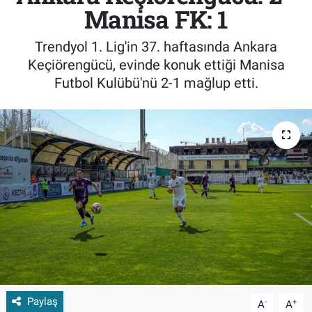
Manisa FK: 1
Trendyol 1. Lig'in 37. haftasında Ankara
Keçiörengücü, evinde konuk ettiği Manisa
Futbol Kulübü'nü 2-1 mağlup etti.
Paylaş
-
+
A
A