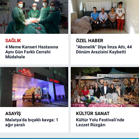
SAĞLIK
ÖZEL HABER
4 Meme Kanseri Hastasına
“Abonelik” Diye İmza Attı, 44
Aynı Gün Farklı Cerrahi
Dönüm Arazisini Kaybetti
Müdahale
ASAYIŞ
KÜLTÜR SANAT
Malatya'da bıçaklı kavga: 1
Kültür Yolu Festivali’nde
ağır yaralı
Lezzet Rüzgârı