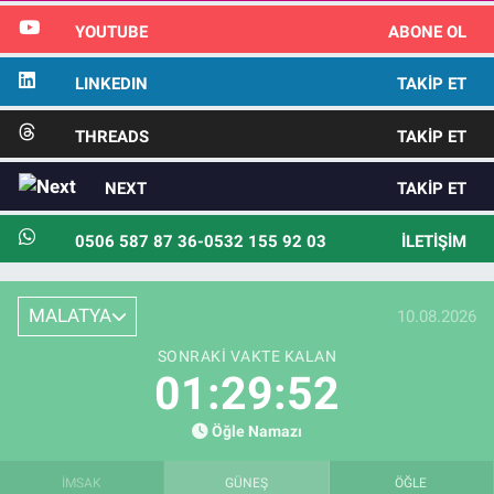
YOUTUBE
ABONE OL
LINKEDIN
TAKIP ET
THREADS
TAKIP ET
NEXT
TAKIP ET
0506 587 87 36-0532 155 92 03
İLETIŞIM
MALATYA
10.08.2026
SONRAKI VAKTE KALAN
01:29:50
Öğle Namazı
İMSAK
GÜNEŞ
ÖĞLE