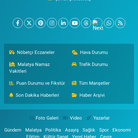
Nöbetçi Eczaneler
Hava Durumu
Malatya Namaz
Trafik Durumu
Vakitleri
Puan Durumu ve Fikstür
Tüm Manşetler
Son Dakika Haberleri
Haber Arşivi
Foto Galeri
Video
Yazarlar
Gündem
Malatya
Politika
Asayiş
Sağlık
Spor
Ekonomi
Eğitim
Kültür Sanat
Yerel Haber
Çevre