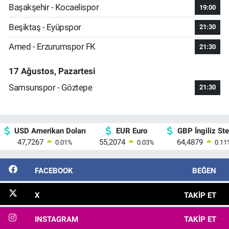
Başakşehir - Kocaelispor
19:00
Beşiktaş - Eyüpspor
21:30
Amed - Erzurumspor FK
21:30
17 Ağustos, Pazartesi
Samsunspor - Göztepe
21:30
USD Amerikan Doları
EUR Euro
GBP İngiliz Ster
47,7267
55,2074
64,4879
0.01
%
0.03
%
0.11
FACEBOOK
BEĞEN
X
TAKIP ET
INSTAGRAM
TAKIP ET