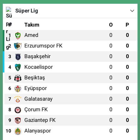
Süper Lig
#
Takım
O
P
Amed
0
0
1
Erzurumspor FK
0
0
2
Başakşehir
0
0
3
Kocaelispor
0
0
4
Beşiktaş
0
0
5
Eyüpspor
0
0
6
Galatasaray
0
0
7
Çorum FK
0
0
8
Gaziantep FK
0
0
9
Alanyaspor
0
0
10