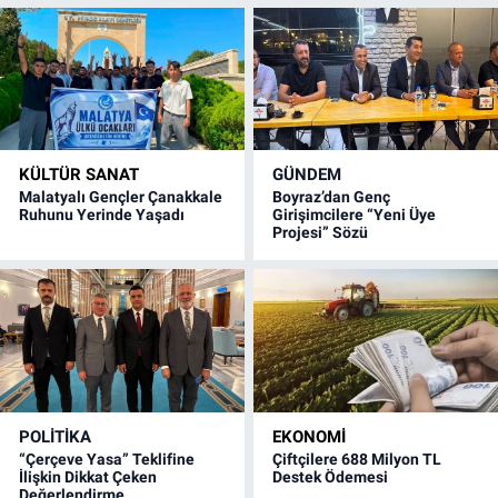
KÜLTÜR SANAT
GÜNDEM
Malatyalı Gençler Çanakkale
Boyraz’dan Genç
Ruhunu Yerinde Yaşadı
Girişimcilere “Yeni Üye
Projesi” Sözü
POLITIKA
EKONOMI
“Çerçeve Yasa” Teklifine
Çiftçilere 688 Milyon TL
İlişkin Dikkat Çeken
Destek Ödemesi
Değerlendirme