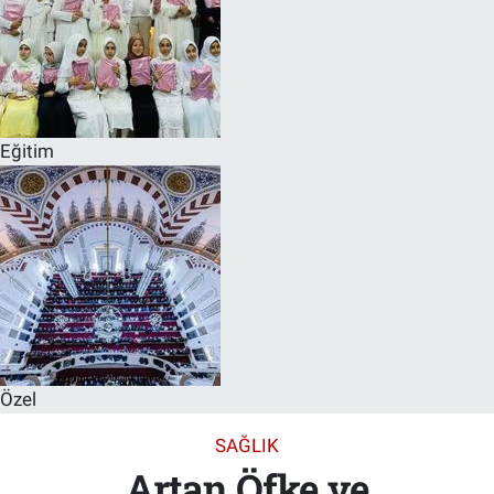
Eğitim
Özel
SAĞLIK
Artan Öfke ve