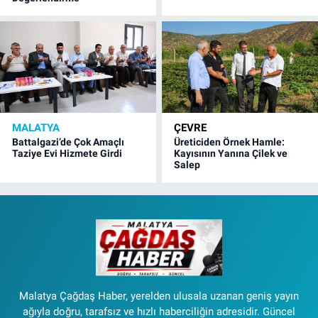
MALATYA
ÇEVRE
Battalgazi’de Çok Amaçlı
Üreticiden Örnek Hamle:
Taziye Evi Hizmete Girdi
Kayısının Yanına Çilek ve
Salep
Malatya Çağdaş Haber, yerelden ulusala uzanan geniş yayın
ağıyla doğru, tarafsız ve hızlı haberciliğin adresidir. Güncel