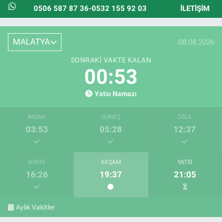
0506 587 87 36-0532 155 92 03
İLETIŞIM
MALATYA
08.08.2026
SONRAKI VAKTE KALAN
00:51
Yatsı Namazı
İMSAK
GÜNEŞ
ÖĞLE
03:53
05:28
12:37
İKINDI
AKŞAM
YATSI
16:26
19:37
21:05
Aylık Vakitler