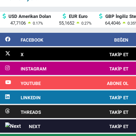
USD Amerikan Doları
EUR Euro
GBP İngiliz Ster
47,7106
55,1652
64,4046
0.17
%
0.27
%
0.35
FACEBOOK
BEĞEN
X
TAKIP ET
INSTAGRAM
TAKIP ET
YOUTUBE
ABONE OL
LINKEDIN
TAKIP ET
THREADS
TAKIP ET
NEXT
TAKIP ET