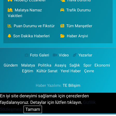
Malatya Namaz
Trafik Durumu
Vakitleri
Puan Durumu ve Fikstür
Tüm Manşetler
Son Dakika Haberleri
Haber Arşivi
Foto Galeri
Video
Yazarlar
Gündem
Malatya
Politika
Asayiş
Sağlık
Spor
Ekonomi
Eğitim
Kültür Sanat
Yerel Haber
Çevre
Haber Yazılımı:
TE Bilişim
En iyi site deneyimi sağlamak için çerezlerden
faydalanıyoruz. Detaylar için lütfen tıklayın.
Gizlilik
Sözleşmesi
Tamam