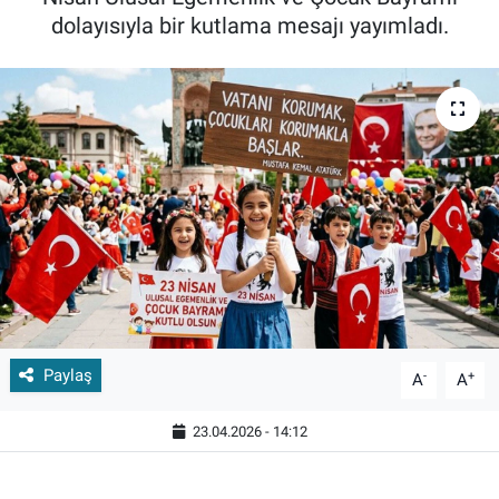
dolayısıyla bir kutlama mesajı yayımladı.
Paylaş
-
+
A
A
23.04.2026 - 14:12