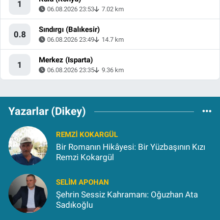
1
06.08.2026 23:53
7.02 km
Sındırgı (Balıkesir)
0.8
06.08.2026 23:49
14.7 km
Merkez (Isparta)
1
06.08.2026 23:35
9.36 km
Yazarlar (Dikey)
REMZI KOKARGÜL
Bir Romanın Hikâyesi: Bir Yüzbaşının Kızı
Remzi Kokargül
SELIM APOHAN
Şehrin Sessiz Kahramanı: Oğuzhan Ata
Sadıkoğlu