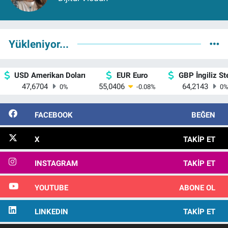
Yükleniyor...
USD Amerikan Doları
EUR Euro
GBP İngiliz Ste
47,6704
55,0406
64,2143
0
%
-0.08
%
0
FACEBOOK
BEĞEN
X
TAKIP ET
INSTAGRAM
TAKIP ET
YOUTUBE
ABONE OL
LINKEDIN
TAKIP ET