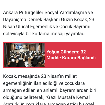
Ankara Pütürgeliler Sosyal Yardımlaşma ve
Dayanışma Dernek Başkanı Güzin Koçak, 23
Nisan Ulusal Egemenlik ve Çocuk Bayramı
dolayısıyla bir kutlama mesajı yayımladı.
Yoğun Gündem: 32
Madde Karara Bağlandı
Koçak, mesajında 23 Nisan’ın millet
egemenliğinin ilan edildiği ve çocuklara
armağan edilen en anlamlı bayramlardan biri
olduğunu belirterek, “Gazi Mustafa Kemal
Atatürk’ün çocuklara armağan ettiği bu özel