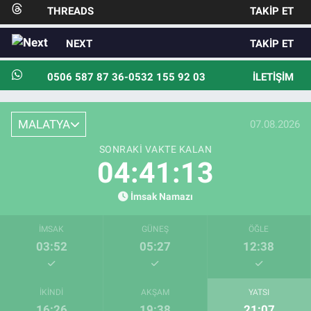
THREADS
TAKIP ET
NEXT
TAKIP ET
0506 587 87 36-0532 155 92 03
İLETIŞIM
MALATYA
07.08.2026
SONRAKI VAKTE KALAN
04:41:12
İmsak Namazı
İMSAK
GÜNEŞ
ÖĞLE
03:52
05:27
12:38
İKINDI
AKŞAM
YATSI
16:26
19:38
21:07