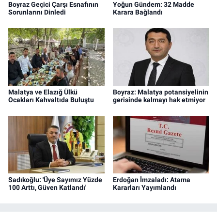
Boyraz Geçici Çarşı Esnafının
Yoğun Gündem: 32 Madde
Sorunlarını Dinledi
Karara Bağlandı
Malatya ve Elazığ Ülkü
Boyraz: Malatya potansiyelinin
Ocakları Kahvaltıda Buluştu
gerisinde kalmayı hak etmiyor
Sadıkoğlu: 'Üye Sayımız Yüzde
Erdoğan İmzaladı: Atama
100 Arttı, Güven Katlandı'
Kararları Yayımlandı