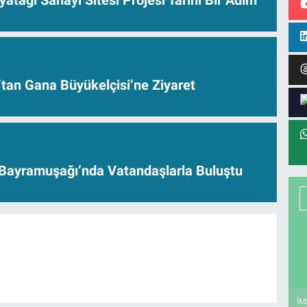
yatağı Sanayi Sitesi Projesi Tarihi Bir Adım
’tan Gana Büyükelçisi’ne Ziyaret
Bayramuşağı’nda Vatandaşlarla Buluştu
İM