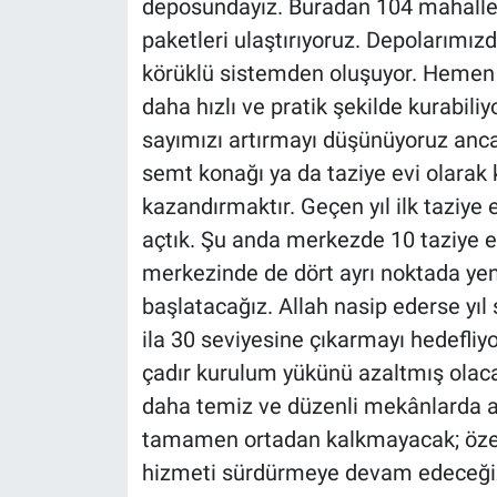
deposundayız. Buradan 104 mahallemi
paketleri ulaştırıyoruz. Depolarımızd
körüklü sistemden oluşuyor. Hemen y
daha hızlı ve pratik şekilde kurabil
sayımızı artırmayı düşünüyoruz ancak
semt konağı ya da taziye evi olarak 
kazandırmaktır. Geçen yıl ilk taziye
açtık. Şu anda merkezde 10 taziye ev
merkezinde de dört ayrı noktada yeni
başlatacağız. Allah nasip ederse yıl
ila 30 seviyesine çıkarmayı hedefli
çadır kurulum yükünü azaltmış olacağ
daha temiz ve düzenli mekânlarda ağ
tamamen ortadan kalkmayacak; özell
hizmeti sürdürmeye devam edeceğiz