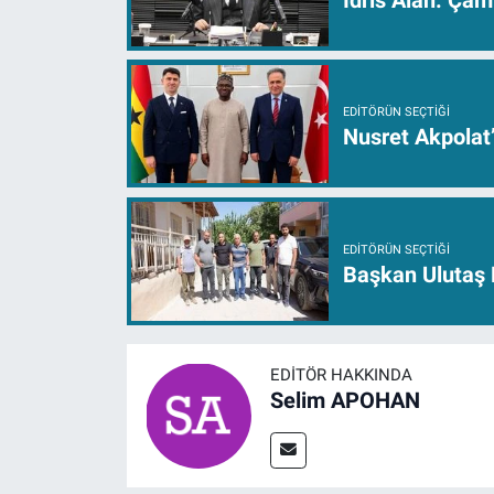
İdris Alan: Çam
EDITÖRÜN SEÇTIĞI
Nusret Akpolat
EDITÖRÜN SEÇTIĞI
Başkan Ulutaş 
EDITÖR HAKKINDA
Selim APOHAN