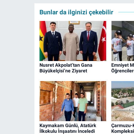
Bunlar da ilginizi çekebilir
Nusret Akpolat’tan Gana
Emniyet M
Büyükelçisi’ne Ziyaret
Öğrenciler
Kaymakam Günlü, Atatürk
Çarmuzu-K
İlkokulu İnşaatını İnceledi
Kompleksi 