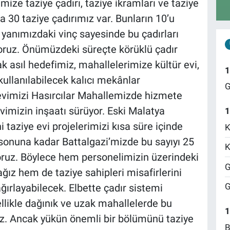
ze taziye çadırı, taziye ikramları ve taziye
a 30 taziye çadırımız var. Bunların 10’u
anımızdaki vinç sayesinde bu çadırları
iyoruz. Önümüzdeki süreçte körüklü çadır
 asıl hedefimiz, mahallelerimize kültür evi,
1
kullanılabilecek kalıcı mekânlar
G
 evimizi Hasırcılar Mahallemizde hizmete
imizin inşaatı sürüyor. Eski Malatya
1
 taziye evi projelerimizi kısa süre içinde
K
 sonuna kadar Battalgazi’mizde bu sayıyı 25
K
yoruz. Böylece hem personelimizin üzerindeki
G
ız hem de taziye sahipleri misafirlerini
G
ırlayabilecek. Elbette çadır sistemi
ikle dağınık ve uzak mahallelerde bu
1
. Ancak yükün önemli bir bölümünü taziye
B