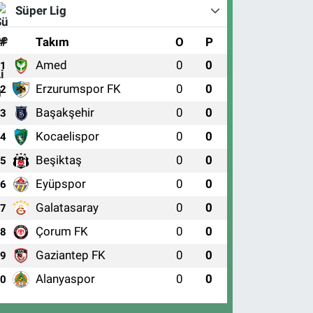
Süper Lig
#
Takım
O
P
Amed
0
0
1
Erzurumspor FK
0
0
2
Başakşehir
0
0
3
Kocaelispor
0
0
4
Beşiktaş
0
0
5
Eyüpspor
0
0
6
Galatasaray
0
0
7
Çorum FK
0
0
8
Gaziantep FK
0
0
9
Alanyaspor
0
0
10