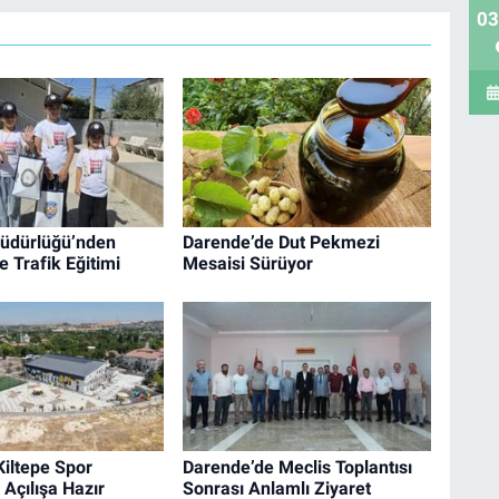
03
üdürlüğü’nden
Darende’de Dut Pekmezi
e Trafik Eğitimi
Mesaisi Sürüyor
iltepe Spor
Darende’de Meclis Toplantısı
Açılışa Hazır
Sonrası Anlamlı Ziyaret