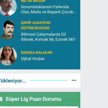
METIN AKGÜN
Sorumluluklarının Farkında
Olan, Mutlu ve Başarılı Çocuk
Yetiştirmek İçin (2)
ŞAKIR ALBAYRAK
EĞITIMCI&YAZAR
Bilimsel Çalışmalarda Dil
Bilmek, Kırmak Mı, Ezmek Mi?
SIDDIKA BALAKAN
Dijital Vicdan
ükleniyor...
Süper Lig Puan Durumu