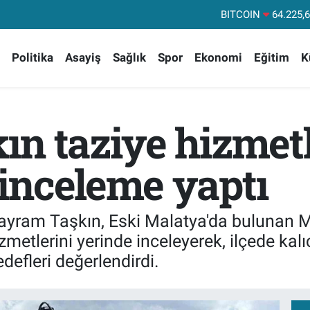
DOLAR
47,71
EURO
55,03
Politika
Asayiş
Sağlık
Spor
Ekonomi
Eğitim
K
STERLİN
64,24
GRAM ALTIN
6510.
BİST100
13
ın taziye hizmetl
inceleme yaptı
ayram Taşkın, Eski Malatya'da bulunan M
etlerini yerinde inceleyerek, ilçede kalıc
defleri değerlendirdi.