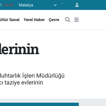
°
Malatya
43
%0.16
17
%-0.02
ültür Sanat
Yerel Haber
Çevre
63
%0.07
40
%0.45
.799
%70
erinin
uhtarlık İşleri Müdürlüğü
ı taziye evlerinin