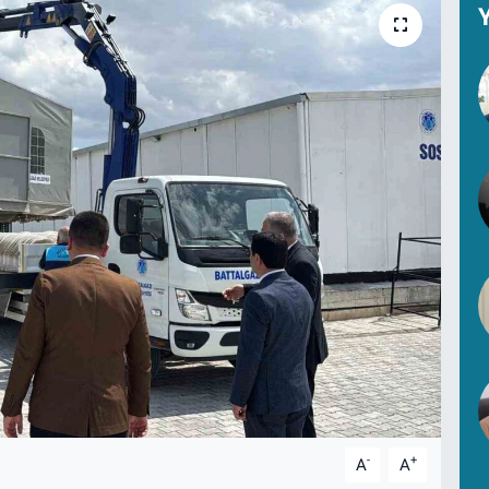
Y
-
+
A
A