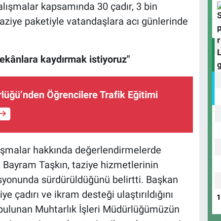
çalışmalar kapsamında 30 çadır, 3 bin
aziye paketiyle vatandaşlara acı günlerinde
mekânlara kaydırmak istiyoruz"
üğü’nden Öğrencilere Trafik Eğitimi
lışmalar hakkında değerlendirmelerde
 Bayram Taşkın, taziye hizmetlerinin
syonunda sürdürüldüğünü belirtti. Başkan
ye çadırı ve ikram desteği ulaştırıldığını
bulunan Muhtarlık İşleri Müdürlüğümüzün