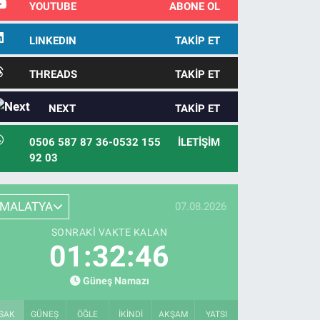
YOUTUBE
ABONE OL
LINKEDIN
TAKIP ET
THREADS
TAKIP ET
NEXT
TAKIP ET
0506 587 87 36-0532 155
İLETIŞIM
92 03
MALATYA
07.08.2026
SONRAKI VAKTE KALAN
01:32:45
Güneş Namazı
SAK
GÜNEŞ
ÖĞLE
İKINDI
AKŞAM
YATSI