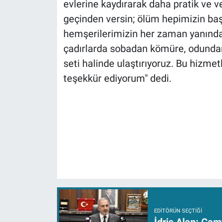
evlerine kaydırarak daha pratik ve 
geçinden versin; ölüm hepimizin başı
hemşerilerimizin her zaman yanın
çadırlarda sobadan kömüre, odundan 
seti halinde ulaştırıyoruz. Bu hizm
teşekkür ediyorum" dedi.
EDITÖRÜN SEÇTIĞI