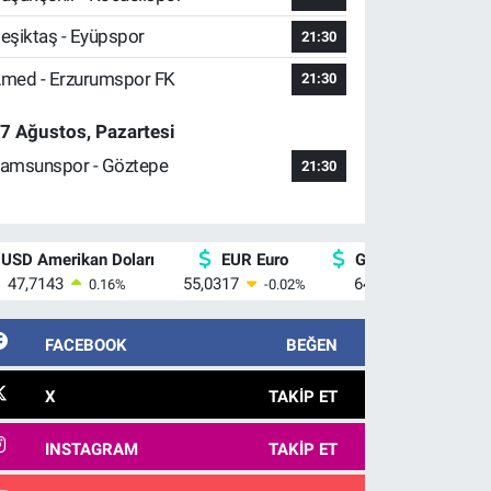
eşiktaş - Eyüpspor
21:30
med - Erzurumspor FK
21:30
7 Ağustos, Pazartesi
amsunspor - Göztepe
21:30
USD Amerikan Doları
EUR Euro
GBP İngiliz Sterlin
47,7143
55,0317
64,2463
0.16
%
-0.02
%
0.07
%
FACEBOOK
BEĞEN
X
TAKIP ET
INSTAGRAM
TAKIP ET