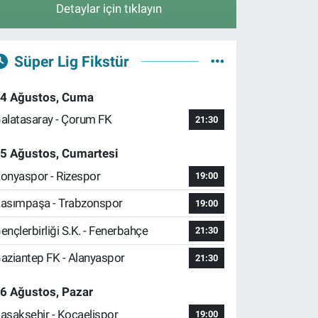
Detaylar için tıklayın
Süper Lig Fikstür
4 Ağustos, Cuma
alatasaray - Çorum FK
21:30
5 Ağustos, Cumartesi
onyaspor - Rizespor
19:00
asımpaşa - Trabzonspor
19:00
ençlerbirliği S.K. - Fenerbahçe
21:30
aziantep FK - Alanyaspor
21:30
6 Ağustos, Pazar
aşakşehir - Kocaelispor
19:00