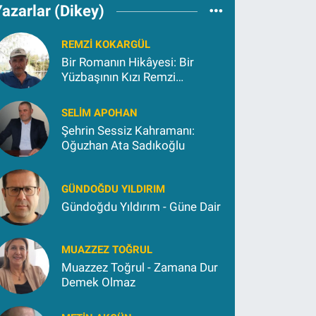
azarlar (Dikey)
REMZI KOKARGÜL
Bir Romanın Hikâyesi: Bir
Yüzbaşının Kızı Remzi
Kokargül
SELIM APOHAN
Şehrin Sessiz Kahramanı:
Oğuzhan Ata Sadıkoğlu
GÜNDOĞDU YILDIRIM
Gündoğdu Yıldırım - Güne Dair
MUAZZEZ TOĞRUL
Muazzez Toğrul - Zamana Dur
Demek Olmaz