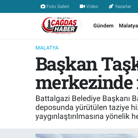
Foto Galeri
Video
Yazarlar
Nöbetçi Eczaneler
Gündem
Malatya
Hava Durumu
MALATYA
Başkan Taşk
Malatya Namaz Vakitleri
Trafik Durumu
merkezinde 
Süper Lig Puan Durumu ve Fikstür
Battalgazi Belediye Başkanı B
Tüm Manşetler
deposunda yürütülen taziye hizm
yaygınlaştırılmasına yönelik he
Son Dakika Haberleri
Haber Arşivi