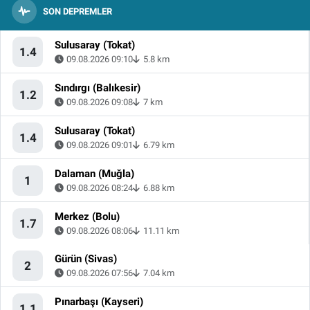
SON DEPREMLER
Sulusaray (Tokat)
1.4
09.08.2026 09:10
5.8 km
Sındırgı (Balıkesir)
1.2
09.08.2026 09:08
7 km
Sulusaray (Tokat)
1.4
09.08.2026 09:01
6.79 km
Dalaman (Muğla)
1
09.08.2026 08:24
6.88 km
Merkez (Bolu)
1.7
09.08.2026 08:06
11.11 km
Gürün (Sivas)
2
09.08.2026 07:56
7.04 km
Pınarbaşı (Kayseri)
1.1