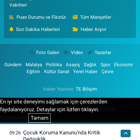
Vakitleri
Puan Durumu ve Fikstür
Tüm Manşetler
Son Dakika Haberleri
Haber Arşivi
Foto Galeri
Video
Yazarlar
Gündem
Malatya
Politika
Asayiş
Sağlık
Spor
Ekonomi
Eğitim
Kültür Sanat
Yerel Haber
Çevre
Haber Yazılımı:
TE Bilişim
En iyi site deneyimi sağlamak için çerezlerden
faydalanıyoruz. Detaylar için lütfen tıklayın.
Gizlilik
Sözleşmesi
Tamam
Çocuk Koruma Kanunu’nda Kritik
09:26
Değişiklik