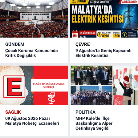
GÜNDEM
ÇEVRE
Çocuk Koruma Kanunu’nda
9 Ağustos’ta Geniş Kapsamlı
Kritik Değişiklik
Elektrik Kesintisi!
SAĞLIK
POLITIKA
09 Ağustos 2026 Pazar
MHP Kale’de: İlçe
Malatya Nöbetçi Eczaneleri
Başkanlığına Alper
Çetinkaya Seçildi