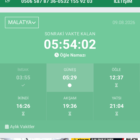
0506 587 87 36-0532 155 92 03
İLETIŞIM
MALATYA
09.08.2026
SONRAKI VAKTE KALAN
05:54:00
Öğle Namazı
İMSAK
GÜNEŞ
ÖĞLE
03:55
05:29
12:37
İKINDI
AKŞAM
YATSI
16:26
19:36
21:04
Aylık Vakitler