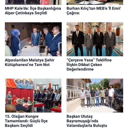
MHP Kale’de: İlçe Başkanlığına
Burhan Kılıç’tan MEB’e 'İl Emri'
Alper Çetinkaya Seçildi
Çağrısı
Alpaslan’dan Malatya Şehir
“Çerçeve Yasa” Teklifine
Kütüphanesi’ne Tam Not
İlişkin Dikkat Çeken
Değerlendirme
15. Olağan Kongre
Başkan Ulutaş
Tamamlandı: Güçlü İlçe
Bayramuşağı’nda
Başkanı Seçildi
Vatandaşlarla Buluştu