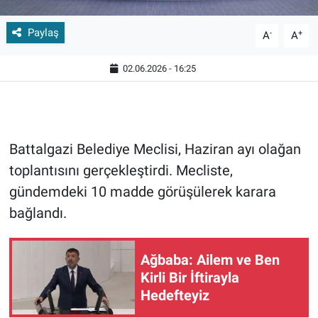
Paylaş
-
+
A
A
02.06.2026 - 16:25
Battalgazi Belediye Meclisi, Haziran ayı olağan
toplantısını gerçekleştirdi. Mecliste,
gündemdeki 10 madde görüşülerek karara
bağlandı.
Ağbaba: Ailem ve Ben
Kirli Bir İftirayla
Hedefteyiz