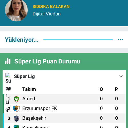
SIDDIKA BALAKAN
Dijital Vicdan
Yükleniyor...
Süper Lig Puan Durumu
Süper Lig
#
Takım
O
P
Amed
0
0
1
Erzurumspor FK
0
0
2
Başakşehir
0
0
3
Kocaelispor
0
0