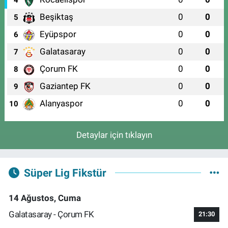
4
Beşiktaş
0
0
5
Eyüpspor
0
0
6
Galatasaray
0
0
7
Çorum FK
0
0
8
Gaziantep FK
0
0
9
Alanyaspor
0
0
10
Detaylar için tıklayın
Süper Lig Fikstür
14 Ağustos, Cuma
Galatasaray - Çorum FK
21:30