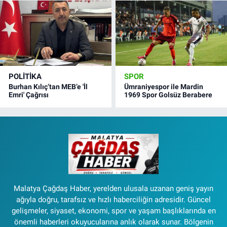
POLITIKA
SPOR
Burhan Kılıç’tan MEB’e 'İl
Ümraniyespor ile Mardin
Emri' Çağrısı
1969 Spor Golsüz Berabere
Malatya Çağdaş Haber, yerelden ulusala uzanan geniş yayın
ağıyla doğru, tarafsız ve hızlı haberciliğin adresidir. Güncel
gelişmeler, siyaset, ekonomi, spor ve yaşam başlıklarında en
önemli haberleri okuyucularına anlık olarak sunar. Bölgenin