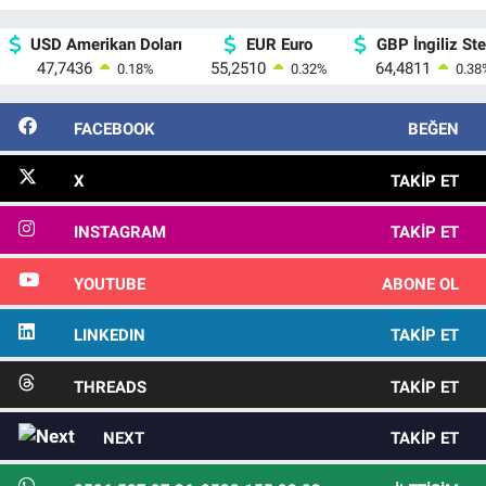
USD Amerikan Doları
EUR Euro
GBP İngiliz Ster
47,7436
55,2510
64,4811
0.18
%
0.32
%
0.38
FACEBOOK
BEĞEN
X
TAKIP ET
INSTAGRAM
TAKIP ET
YOUTUBE
ABONE OL
LINKEDIN
TAKIP ET
THREADS
TAKIP ET
NEXT
TAKIP ET