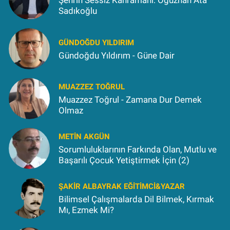
Şehrin Sessiz Kahramanı: Oğuzhan Ata
Sadıkoğlu
GÜNDOĞDU YILDIRIM
Gündoğdu Yıldırım - Güne Dair
MUAZZEZ TOĞRUL
Muazzez Toğrul - Zamana Dur Demek
Olmaz
METIN AKGÜN
Sorumluluklarının Farkında Olan, Mutlu ve
Başarılı Çocuk Yetiştirmek İçin (2)
ŞAKIR ALBAYRAK EĞITIMCI&YAZAR
Bilimsel Çalışmalarda Dil Bilmek, Kırmak
Mı, Ezmek Mi?