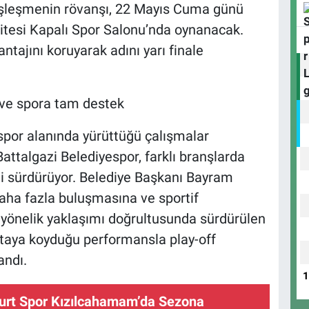
şleşmenin rövanşı, 22 Mayıs Cuma günü
itesi Kapalı Spor Salonu’nda oynanacak.
tajını koruyarak adını yarı finale
 ve spora tam destek
 spor alanında yürüttüğü çalışmalar
attalgazi Belediyespor, farklı branşlarda
i sürdürüyor. Belediye Başkanı Bayram
 daha fazla buluşmasına ve sportif
na yönelik yaklaşımı doğrultusunda sürdürülen
rtaya koyduğu performansla play-off
ndı.
yurt Spor Kızılcahamam’da Sezona