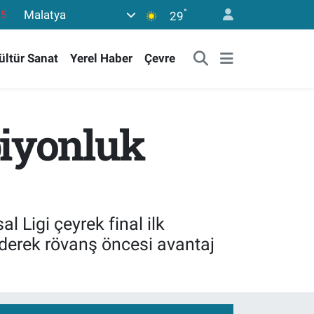
°
Malatya
18
29
32
ültür Sanat
Yerel Haber
Çevre
38
0
14
piyonluk
15
 Ligi çeyrek final ilk
ederek rövanş öncesi avantaj