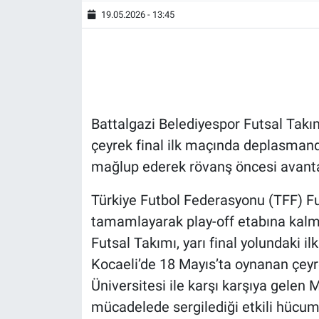
19.05.2026 - 13:45
Battalgazi Belediyespor Futsal Takım
çeyrek final ilk maçında deplasmanda
mağlup ederek rövanş öncesi avantaj
Türkiye Futbol Federasyonu (TFF) Fu
tamamlayarak play-off etabına kalm
Futsal Takımı, yarı final yolundaki i
Kocaeli’de 18 Mayıs’ta oynanan çeyre
Üniversitesi ile karşı karşıya gelen
mücadelede sergilediği etkili hücum 