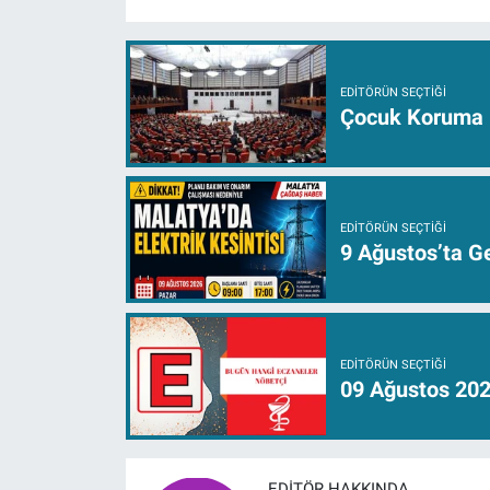
EDITÖRÜN SEÇTIĞI
Çocuk Koruma K
EDITÖRÜN SEÇTIĞI
9 Ağustos’ta Ge
EDITÖRÜN SEÇTIĞI
09 Ağustos 202
EDITÖR HAKKINDA