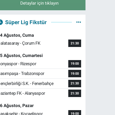
Detaylar için tıklayın
Süper Lig Fikstür
4 Ağustos, Cuma
alatasaray - Çorum FK
21:30
5 Ağustos, Cumartesi
onyaspor - Rizespor
19:00
asımpaşa - Trabzonspor
19:00
ençlerbirliği S.K. - Fenerbahçe
21:30
aziantep FK - Alanyaspor
21:30
6 Ağustos, Pazar
aşakşehir - Kocaelispor
19:00