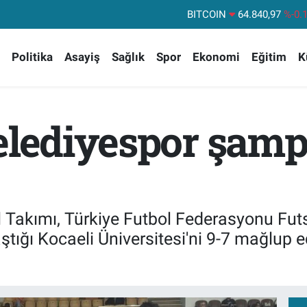
DOLAR
47,7436
%0.
EURO
55,2510
%0.
Politika
Asayiş
Sağlık
Spor
Ekonomi
Eğitim
K
STERLİN
64,4811
%0.
GRAM ALTIN
6660.55
%
BİST100
13.779
%-
Belediyespor şam
BITCOIN
64.840,97
%-0.
 Takımı, Türkiye Futbol Federasyonu Futsal
ığı Kocaeli Üniversitesi'ni 9-7 mağlup 