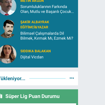
METIN AKGÜN
Sorumluluklarının Farkında
Olan, Mutlu ve Başarılı Çocuk
Yetiştirmek İçin (2)
ŞAKIR ALBAYRAK
EĞITIMCI&YAZAR
Bilimsel Çalışmalarda Dil
Bilmek, Kırmak Mı, Ezmek Mi?
SIDDIKA BALAKAN
Dijital Vicdan
ükleniyor...
Süper Lig Puan Durumu