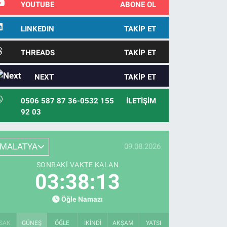
YOUTUBE
ABONE OL
LINKEDIN
TAKIP ET
THREADS
TAKIP ET
NEXT
TAKIP ET
0506 587 87 36-0532 155
İLETIŞIM
92 03
MALATYA
09.08.2026
SONRAKI VAKTE KALAN
03:38:11
Öğle Namazı
SAK
GÜNEŞ
ÖĞLE
İKINDI
AKŞAM
YATSI