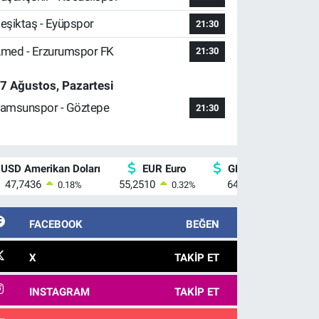
eşiktaş - Eyüpspor
21:30
med - Erzurumspor FK
21:30
7 Ağustos, Pazartesi
amsunspor - Göztepe
21:30
USD Amerikan Doları
EUR Euro
GBP İngiliz Sterlini
47,7436
55,2510
64,4811
0.18
%
0.32
%
0.38
%
FACEBOOK
BEĞEN
X
TAKIP ET
INSTAGRAM
TAKIP ET