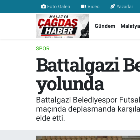
Foto Galeri
Video
Yazarlar
Nöbetçi Eczaneler
Gündem
Malatya
Hava Durumu
SPOR
Battalgazi 
Malatya Namaz Vakitleri
Trafik Durumu
yolunda
Süper Lig Puan Durumu ve Fikstür
Battalgazi Belediyespor Futsal
Tüm Manşetler
maçında deplasmanda karşılaşt
elde etti.
Son Dakika Haberleri
Haber Arşivi