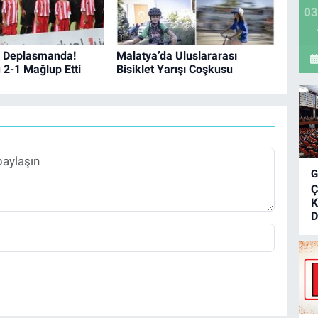
03
 Deplasmanda!
Malatya’da Uluslararası
 2-1 Mağlup Etti
Bisiklet Yarışı Coşkusu
Ç
K
D