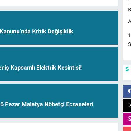
B
A
anunu’nda Kritik Değişiklik
1
S
niş Kapsamlı Elektrik Kesintisi!
6 Pazar Malatya Nöbetçi Eczaneleri