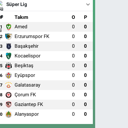
Süper Lig
#
Takım
O
P
Amed
0
0
1
Erzurumspor FK
0
0
2
Başakşehir
0
0
3
Kocaelispor
0
0
4
Beşiktaş
0
0
5
Eyüpspor
0
0
6
Galatasaray
0
0
7
Çorum FK
0
0
8
Gaziantep FK
0
0
9
Alanyaspor
0
0
10