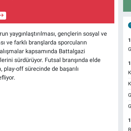
run yaygınlaştırılması, gençlerin sosyal ve
1
sı ve farklı branşlarda sporcuların
G
alışmalar kapsamında Battalgazi
lerini sürdürüyor. Futsal branşında elde
1
 play-off sürecinde de başarılı
K
liyor.
K
G
G
1
B