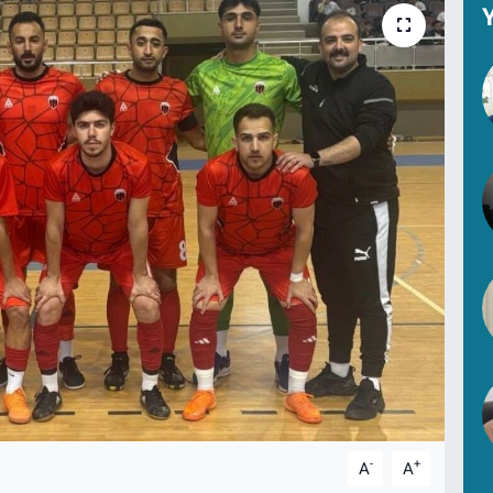
Y
-
+
A
A