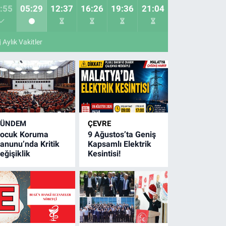
:55
05:29
12:37
16:26
19:36
21:04
Aylık Vakitler
GÜNDEM
ÇEVRE
ocuk Koruma
9 Ağustos’ta Geniş
anunu’nda Kritik
Kapsamlı Elektrik
eğişiklik
Kesintisi!