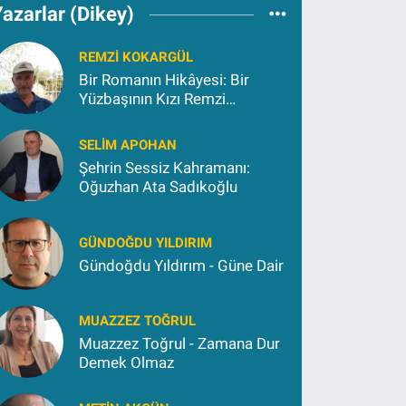
azarlar (Dikey)
REMZI KOKARGÜL
Bir Romanın Hikâyesi: Bir
Yüzbaşının Kızı Remzi
Kokargül
SELIM APOHAN
Şehrin Sessiz Kahramanı:
Oğuzhan Ata Sadıkoğlu
GÜNDOĞDU YILDIRIM
Gündoğdu Yıldırım - Güne Dair
MUAZZEZ TOĞRUL
Muazzez Toğrul - Zamana Dur
Demek Olmaz