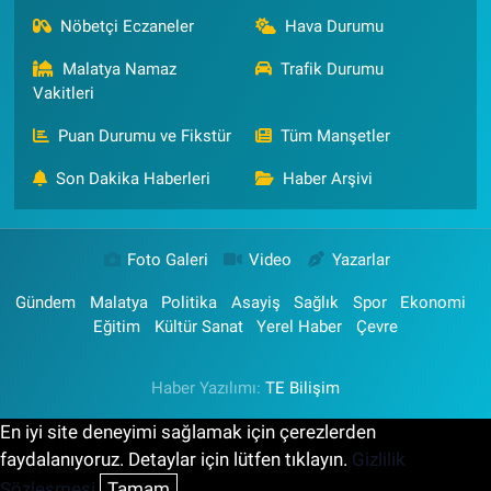
Nöbetçi Eczaneler
Hava Durumu
Malatya Namaz
Trafik Durumu
Vakitleri
Puan Durumu ve Fikstür
Tüm Manşetler
Son Dakika Haberleri
Haber Arşivi
Foto Galeri
Video
Yazarlar
Gündem
Malatya
Politika
Asayiş
Sağlık
Spor
Ekonomi
Eğitim
Kültür Sanat
Yerel Haber
Çevre
Haber Yazılımı:
TE Bilişim
En iyi site deneyimi sağlamak için çerezlerden
faydalanıyoruz. Detaylar için lütfen tıklayın.
Gizlilik
Sözleşmesi
Tamam