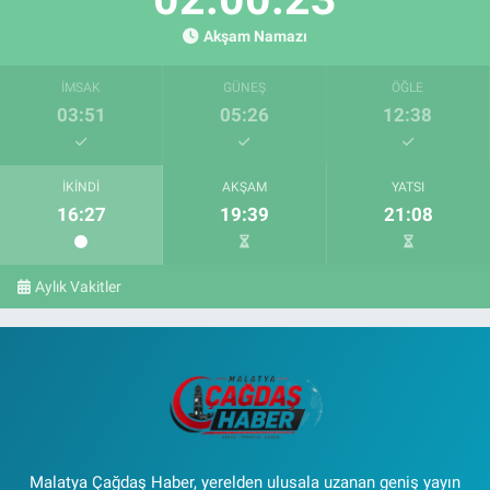
Akşam Namazı
İMSAK
GÜNEŞ
ÖĞLE
03:51
05:26
12:38
İKINDI
AKŞAM
YATSI
16:27
19:39
21:08
Aylık Vakitler
Malatya Çağdaş Haber, yerelden ulusala uzanan geniş yayın