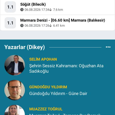
Söğüt (Bilecik)
1.1
06.08.2026 17:34
7.6 km
Marmara Denizi - [06.60 km] Marmara (Balıkesir)
1.1
06.08.2026 17:26
6.41 km
Yazarlar (Dikey)
SELIM APOHAN
Şehrin Sessiz Kahramanı: Oğuzhan Ata
Sadıkoğlu
GÜNDOĞDU YILDIRIM
Gündoğdu Yıldırım - Güne Dair
MUAZZEZ TOĞRUL