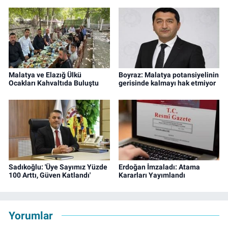
Malatya ve Elazığ Ülkü
Boyraz: Malatya potansiyelinin
Ocakları Kahvaltıda Buluştu
gerisinde kalmayı hak etmiyor
Sadıkoğlu: 'Üye Sayımız Yüzde
Erdoğan İmzaladı: Atama
100 Arttı, Güven Katlandı'
Kararları Yayımlandı
Yorumlar