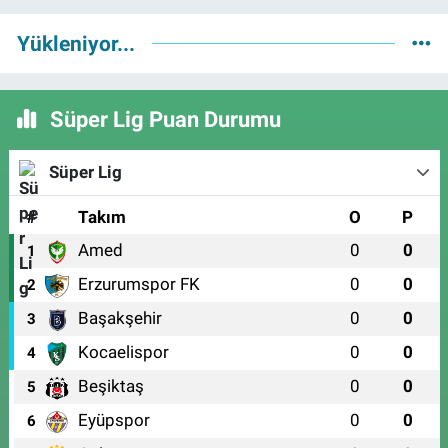
Yükleniyor...
Süper Lig Puan Durumu
Süper Lig
#
Takım
O
P
Amed
0
0
1
Erzurumspor FK
0
0
2
Başakşehir
0
0
3
Kocaelispor
0
0
4
Beşiktaş
0
0
5
Eyüpspor
0
0
6