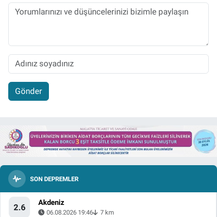
Gönder
SON DEPREMLER
Akdeniz
2.6
06.08.2026 19:46
7 km