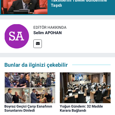
Taksitlerini TBMM Gündemine
Taşıdı
EDITÖR HAKKINDA
Selim APOHAN
Bunlar da ilginizi çekebilir
Boyraz Geçici Çarşı Esnafının
Yoğun Gündem: 32 Madde
Sorunlarını Dinledi
Karara Bağlandı