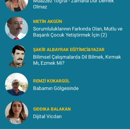
Muazzez Toğrul - Zamana Dur Demek
Olmaz
METIN AKGÜN
Sorumluluklarının Farkında Olan, Mutlu ve
Başarılı Çocuk Yetiştirmek İçin (2)
ŞAKIR ALBAYRAK EĞITIMCI&YAZAR
Bilimsel Çalışmalarda Dil Bilmek, Kırmak
Mı, Ezmek Mi?
REMZI KOKARGÜL
Babamın Gölgesinde
SIDDIKA BALAKAN
Dijital Vicdan