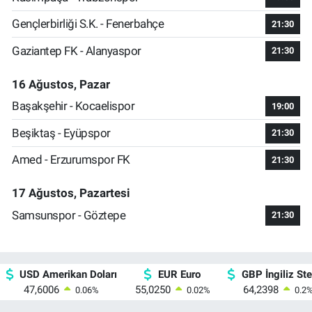
Gençlerbirliği S.K. - Fenerbahçe
21:30
Gaziantep FK - Alanyaspor
21:30
16 Ağustos, Pazar
Başakşehir - Kocaelispor
19:00
Beşiktaş - Eyüpspor
21:30
Amed - Erzurumspor FK
21:30
17 Ağustos, Pazartesi
Samsunspor - Göztepe
21:30
USD Amerikan Doları
EUR Euro
GBP İngiliz Ster
47,6006
55,0250
64,2398
0.06
%
0.02
%
0.2