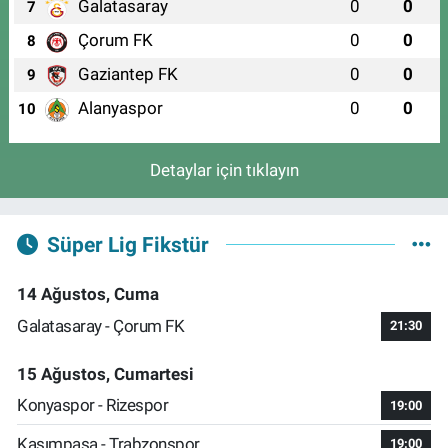
Galatasaray
0
0
7
Çorum FK
0
0
8
Gaziantep FK
0
0
9
Alanyaspor
0
0
10
Detaylar için tıklayın
Süper Lig Fikstür
14 Ağustos, Cuma
Galatasaray - Çorum FK
21:30
15 Ağustos, Cumartesi
Konyaspor - Rizespor
19:00
Kasımpaşa - Trabzonspor
19:00