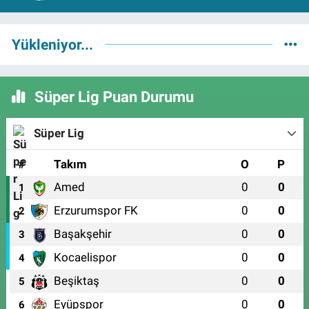
Yükleniyor...
Süper Lig Puan Durumu
Süper Lig
#
Takım
O
P
Amed
0
0
1
Erzurumspor FK
0
0
2
Başakşehir
0
0
3
Kocaelispor
0
0
4
Beşiktaş
0
0
5
Eyüpspor
0
0
6