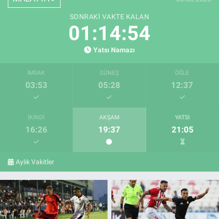
SONRAKI VAKTE KALAN
01:14:52
Yatsı Namazı
İMSAK
GÜNEŞ
ÖĞLE
03:53
05:28
12:37
İKINDI
AKŞAM
YATSI
16:26
19:37
21:05
Aylık Vakitler