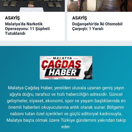
ASAYIŞ
ASAYIŞ
Malatya’da Narkotik
Doğanşehir’de İki Otomobil
Operasyonu: 11 Şüpheli
Çarpıştı: 1 Yaralı
Tutuklandı
Malatya Çağdaş Haber, yerelden ulusala uzanan geniş yayın
ağıyla doğru, tarafsız ve hızlı haberciliğin adresidir. Güncel
gelişmeler, siyaset, ekonomi, spor ve yaşam başlıklarında en
önemli haberleri okuyucularına anlık olarak sunar. Bölgenin
nabzını tutan özel içerikleri ve güçlü editoryal kadrosuyla,
Malatya başta olmak üzere Türkiye gündemini yakından takip
eder.