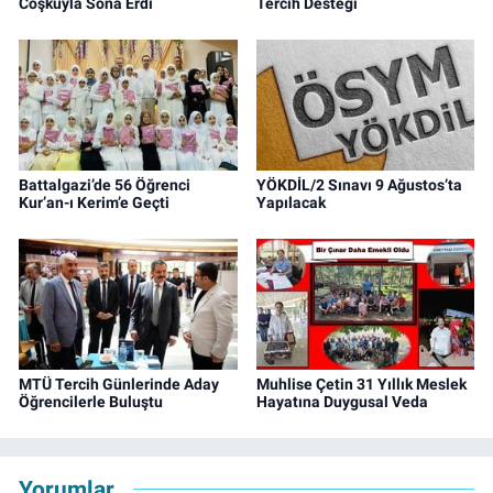
Coşkuyla Sona Erdi
Tercih Desteği
Battalgazi’de 56 Öğrenci
YÖKDİL/2 Sınavı 9 Ağustos’ta
Kur’an-ı Kerim’e Geçti
Yapılacak
MTÜ Tercih Günlerinde Aday
Muhlise Çetin 31 Yıllık Meslek
Öğrencilerle Buluştu
Hayatına Duygusal Veda
Yorumlar