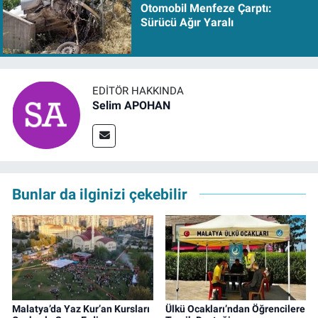
Otomobil Menfeze Çarptı:
Sürücü Ağır Yaralı
EDITÖR HAKKINDA
Selim APOHAN
Bunlar da ilginizi çekebilir
Malatya’da Yaz Kur’an Kursları
Ülkü Ocakları’ndan Öğrencilere