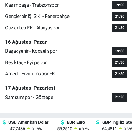
Kasımpaşa - Trabzonspor
19:00
Gençlerbirliği S.K. - Fenerbahçe
21:30
Gaziantep FK - Alanyaspor
21:30
16 Ağustos, Pazar
Başakşehir - Kocaelispor
19:00
Beşiktaş - Eyüpspor
21:30
Amed - Erzurumspor FK
21:30
17 Ağustos, Pazartesi
Samsunspor - Göztepe
21:30
USD Amerikan Doları
EUR Euro
GBP İngiliz Ster
47,7436
55,2510
64,4811
0.18
%
0.32
%
0.38