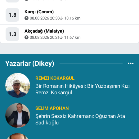
Kargı (Çorum)
1.8
08.08.2026 20:30
18.16 km
Akçadağ (Malatya)
1.3
08.08.2026 20:21
11.67 km
Yazarlar (Dikey)
REMZI KOKARGÜL
Bir Romanın Hikâyesi: Bir Yüzbaşının Kızı
Remzi Kokargül
SELIM APOHAN
Şehrin Sessiz Kahramanı: Oğuzhan Ata
Sadıkoğlu