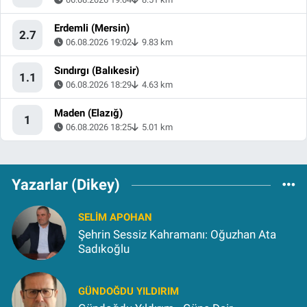
Erdemli (Mersin)
2.7
06.08.2026 19:02
9.83 km
Sındırgı (Balıkesir)
1.1
06.08.2026 18:29
4.63 km
Maden (Elazığ)
1
06.08.2026 18:25
5.01 km
Yazarlar (Dikey)
SELIM APOHAN
Şehrin Sessiz Kahramanı: Oğuzhan Ata
Sadıkoğlu
GÜNDOĞDU YILDIRIM