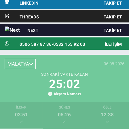
LINKEDIN
TAKIP ET
THREADS
TAKIP ET
NEXT
TAKIP ET
0506 587 87 36-0532 155 92 03
İLETIŞIM
MALATYA
06.08.2026
SONRAKI VAKTE KALAN
25:01
Akşam Namazı
İMSAK
GÜNEŞ
ÖĞLE
03:51
05:26
12:38