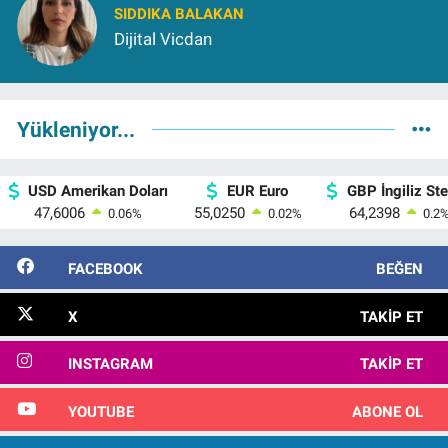
SIDDIKA BALAKAN
Dijital Vicdan
Yükleniyor...
USD Amerikan Doları
EUR Euro
GBP İngiliz Ster
47,6006
55,0250
64,2398
0.06
%
0.02
%
0.2
FACEBOOK
BEĞEN
X
TAKIP ET
INSTAGRAM
TAKIP ET
YOUTUBE
ABONE OL