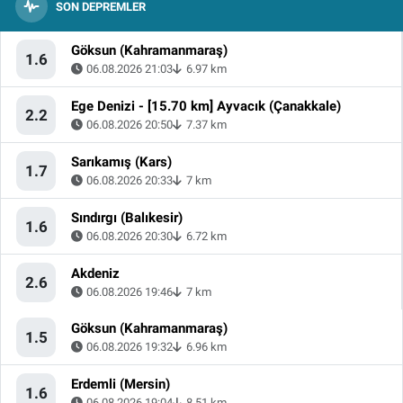
SON DEPREMLER
Göksun (Kahramanmaraş)
1.6
06.08.2026 21:03
6.97 km
Ege Denizi - [15.70 km] Ayvacık (Çanakkale)
2.2
06.08.2026 20:50
7.37 km
Sarıkamış (Kars)
1.7
06.08.2026 20:33
7 km
Sındırgı (Balıkesir)
1.6
06.08.2026 20:30
6.72 km
Akdeniz
2.6
06.08.2026 19:46
7 km
Göksun (Kahramanmaraş)
1.5
06.08.2026 19:32
6.96 km
Erdemli (Mersin)
1.6
06.08.2026 19:04
8.51 km