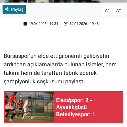
Paylaş
-
+
A
A
19.04.2026 - 19:34
19.04.2026 - 19:48
Bursaspor’un elde ettiği önemli galibiyetin
ardından açıklamalarda bulunan isimler, hem
takımı hem de taraftarı tebrik ederek
şampiyonluk coşkusunu paylaştı.
Elazığspor: 2 -
Ayvalıkgücü
Belediyespor: 1