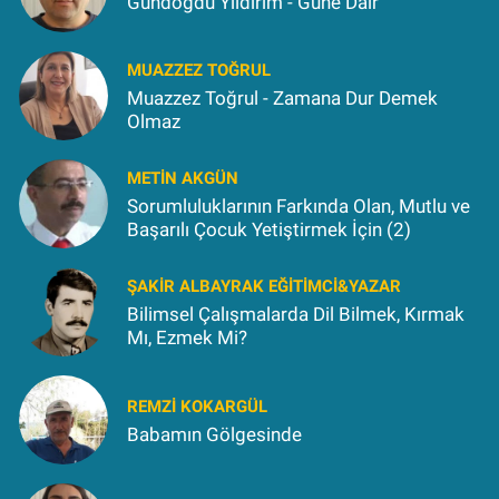
Gündoğdu Yıldırım - Güne Dair
MUAZZEZ TOĞRUL
Muazzez Toğrul - Zamana Dur Demek
Olmaz
METIN AKGÜN
Sorumluluklarının Farkında Olan, Mutlu ve
Başarılı Çocuk Yetiştirmek İçin (2)
ŞAKIR ALBAYRAK EĞITIMCI&YAZAR
Bilimsel Çalışmalarda Dil Bilmek, Kırmak
Mı, Ezmek Mi?
REMZI KOKARGÜL
Babamın Gölgesinde