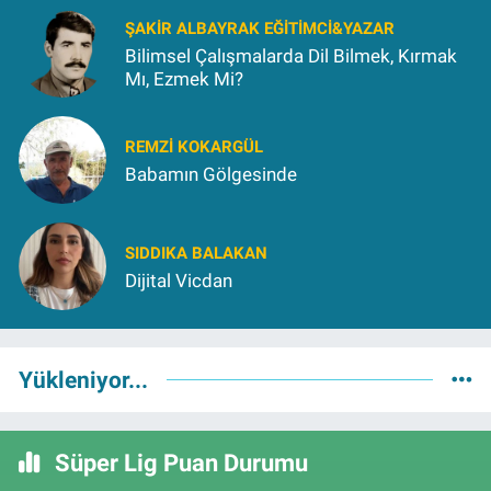
ŞAKIR ALBAYRAK EĞITIMCI&YAZAR
Bilimsel Çalışmalarda Dil Bilmek, Kırmak
Mı, Ezmek Mi?
REMZI KOKARGÜL
Babamın Gölgesinde
SIDDIKA BALAKAN
Dijital Vicdan
Yükleniyor...
Süper Lig Puan Durumu