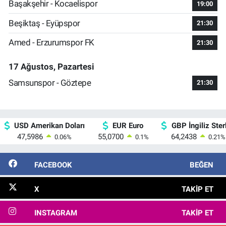
Başakşehir - Kocaelispor
19:00
Beşiktaş - Eyüpspor
21:30
Amed - Erzurumspor FK
21:30
17 Ağustos, Pazartesi
Samsunspor - Göztepe
21:30
USD Amerikan Doları
EUR Euro
GBP İngiliz Sterl
47,5986
55,0700
64,2438
0.06
%
0.1
%
0.21
%
FACEBOOK
BEĞEN
X
TAKIP ET
INSTAGRAM
TAKIP ET