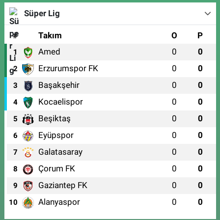
Süper Lig
#
Takım
O
P
Amed
0
0
1
Erzurumspor FK
0
0
2
Başakşehir
0
0
3
Kocaelispor
0
0
4
Beşiktaş
0
0
5
Eyüpspor
0
0
6
Galatasaray
0
0
7
Çorum FK
0
0
8
Gaziantep FK
0
0
9
Alanyaspor
0
0
10