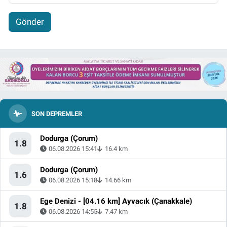
Gönder
SON DEPREMLER
Dodurga (Çorum)
1.8
06.08.2026 15:41
16.4 km
Dodurga (Çorum)
1.6
06.08.2026 15:18
14.66 km
Ege Denizi - [04.16 km] Ayvacık (Çanakkale)
1.8
06.08.2026 14:55
7.47 km