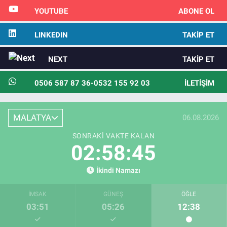
YOUTUBE
ABONE OL
LINKEDIN
TAKIP ET
NEXT
TAKIP ET
0506 587 87 36-0532 155 92 03
İLETIŞIM
MALATYA
06.08.2026
SONRAKI VAKTE KALAN
02:58:44
İkindi Namazı
İMSAK
GÜNEŞ
ÖĞLE
03:51
05:26
12:38