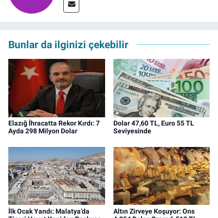
Bunlar da ilginizi çekebilir
Elazığ İhracatta Rekor Kırdı: 7
Dolar 47,60 TL, Euro 55 TL
Ayda 298 Milyon Dolar
Seviyesinde
İlk Ocak Yandı: Malatya’da
Altın Zirveye Koşuyor: Ons