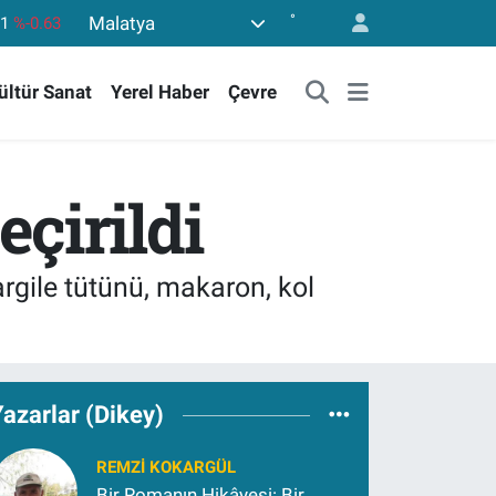
°
Malatya
43
%0.16
17
%-0.02
ültür Sanat
Yerel Haber
Çevre
63
%0.07
40
%0.45
.799
%70
çirildi
61
%-0.63
argile tütünü, makaron, kol
azarlar (Dikey)
REMZI KOKARGÜL
Bir Romanın Hikâyesi: Bir