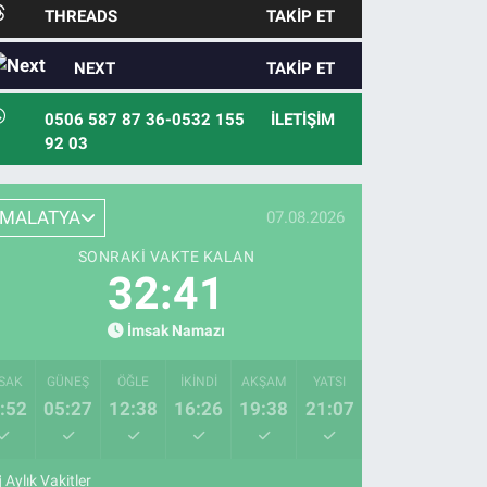
THREADS
TAKIP ET
NEXT
TAKIP ET
0506 587 87 36-0532 155
İLETIŞIM
92 03
MALATYA
07.08.2026
SONRAKI VAKTE KALAN
32:40
İmsak Namazı
SAK
GÜNEŞ
ÖĞLE
İKINDI
AKŞAM
YATSI
:52
05:27
12:38
16:26
19:38
21:07
Aylık Vakitler