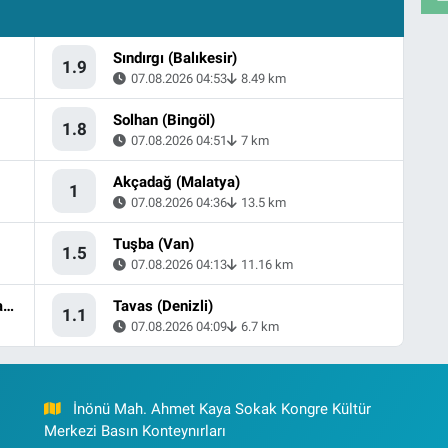
Sındırgı (Balıkesir)
1.9
07.08.2026 04:53
8.49 km
Solhan (Bingöl)
1.8
07.08.2026 04:51
7 km
Akçadağ (Malatya)
1
07.08.2026 04:36
13.5 km
Tuşba (Van)
1.5
07.08.2026 04:13
11.16 km
Marmara Denizi - [12.37 km] Marmara (Balıkesir)
Tavas (Denizli)
1.1
07.08.2026 04:09
6.7 km
İnönü Mah. Ahmet Kaya Sokak Kongre Kültür
Merkezi Basın Konteynırları