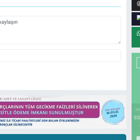
İM
03