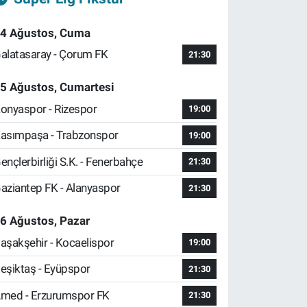
4 Ağustos, Cuma
alatasaray - Çorum FK
21:30
5 Ağustos, Cumartesi
onyaspor - Rizespor
19:00
asımpaşa - Trabzonspor
19:00
ençlerbirliği S.K. - Fenerbahçe
21:30
aziantep FK - Alanyaspor
21:30
6 Ağustos, Pazar
aşakşehir - Kocaelispor
19:00
eşiktaş - Eyüpspor
21:30
med - Erzurumspor FK
21:30