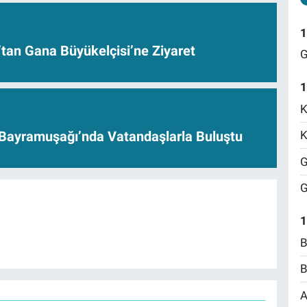
1
’tan Gana Büyükelçisi’ne Ziyaret
G
1
K
Bayramuşağı’nda Vatandaşlarla Buluştu
K
G
G
1
B
B
A