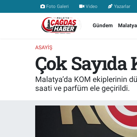
Foto Galeri
Video
Yazarlar
Nöbetçi Eczaneler
Gündem
Malatya
Hava Durumu
ASAYIŞ
Çok Sayıda K
Malatya Namaz Vakitleri
Trafik Durumu
Malatya’da KOM ekiplerinin düz
Süper Lig Puan Durumu ve Fikstür
saati ve parfüm ele geçirildi.
Tüm Manşetler
Son Dakika Haberleri
Haber Arşivi