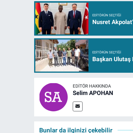
EDITÖRÜN SEÇTIĞI
Nusret Akpolat
EDITÖRÜN SEÇTIĞI
Başkan Ulutaş 
EDITÖR HAKKINDA
Selim APOHAN
Bunlar da ilginizi çekebilir