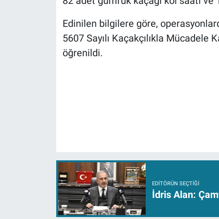
82 adet gümrük kaçağı kol saati ve 
Edinilen bilgilere göre, operasyonla
5607 Sayılı Kaçakçılıkla Mücadele 
öğrenildi.
EDITÖRÜN SEÇTIĞI
İdris Alan: Çam