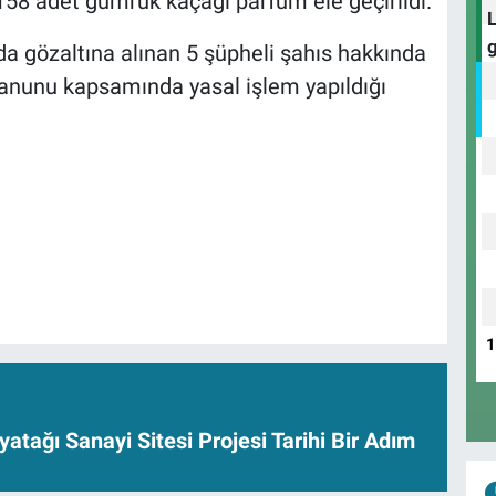
158 adet gümrük kaçağı parfüm ele geçirildi.
rda gözaltına alınan 5 şüpheli şahıs hakkında
Kanunu kapsamında yasal işlem yapıldığı
yatağı Sanayi Sitesi Projesi Tarihi Bir Adım