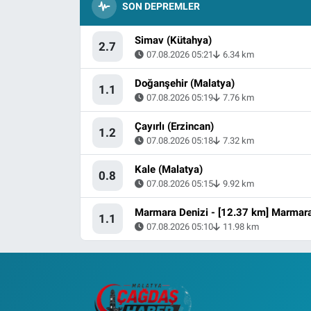
SON DEPREMLER
Simav (Kütahya)
2.7
07.08.2026 05:21
6.34 km
Doğanşehir (Malatya)
1.1
07.08.2026 05:19
7.76 km
Çayırlı (Erzincan)
1.2
07.08.2026 05:18
7.32 km
Kale (Malatya)
0.8
07.08.2026 05:15
9.92 km
1.1
07.08.2026 05:10
11.98 km