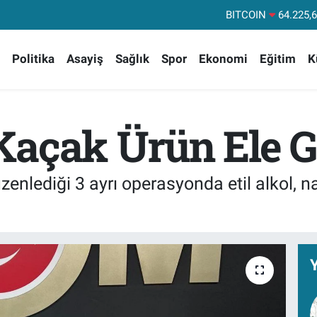
DOLAR
47,71
EURO
55,03
Politika
Asayiş
Sağlık
Spor
Ekonomi
Eğitim
K
STERLİN
64,24
GRAM ALTIN
6510.
BİST100
13
açak Ürün Ele Ge
BITCOIN
64.225,
enlediği 3 ayrı operasyonda etil alkol, n
Y