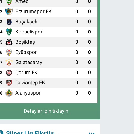
Amed
0
0
1
Erzurumspor FK
0
0
2
Başakşehir
0
0
3
Kocaelispor
0
0
4
Beşiktaş
0
0
5
Eyüpspor
0
0
6
Galatasaray
0
0
7
Çorum FK
0
0
8
Gaziantep FK
0
0
9
Alanyaspor
0
0
10
Detaylar için tıklayın
Süper Lig Fikstür