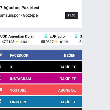
7 Ağustos, Pazartesi
amsunspor - Göztepe
21:30
USD Amerikan Doları
EUR Euro
GBP İngiliz Sterlin
47,7143
55,0317
64,2463
0.16
%
-0.02
%
0.07
%
FACEBOOK
BEĞEN
X
TAKIP ET
INSTAGRAM
TAKIP ET
YOUTUBE
ABONE OL
LINKEDIN
TAKIP ET