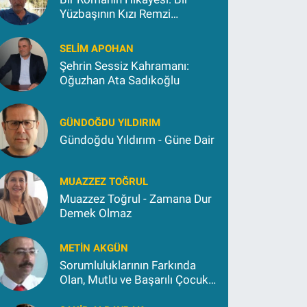
Yüzbaşının Kızı Remzi
Kokargül
SELIM APOHAN
Şehrin Sessiz Kahramanı:
Oğuzhan Ata Sadıkoğlu
GÜNDOĞDU YILDIRIM
Gündoğdu Yıldırım - Güne Dair
MUAZZEZ TOĞRUL
Muazzez Toğrul - Zamana Dur
Demek Olmaz
METIN AKGÜN
Sorumluluklarının Farkında
Olan, Mutlu ve Başarılı Çocuk
Yetiştirmek İçin (2)