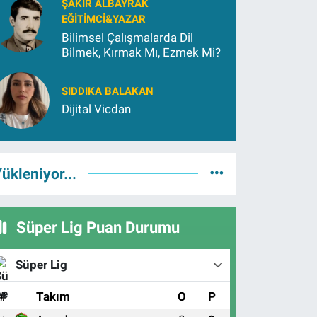
ŞAKIR ALBAYRAK
EĞITIMCI&YAZAR
Bilimsel Çalışmalarda Dil
Bilmek, Kırmak Mı, Ezmek Mi?
SIDDIKA BALAKAN
Dijital Vicdan
ükleniyor...
Süper Lig Puan Durumu
Süper Lig
#
Takım
O
P