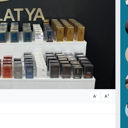
-
+
A
A