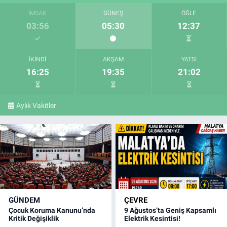
İMSAK
GÜNEŞ
ÖĞLE
03:56
05:30
12:37
İKINDI
AKŞAM
YATSI
16:25
19:35
21:02
Aylık Vakitler
GÜNDEM
ÇEVRE
Çocuk Koruma Kanunu’nda
9 Ağustos’ta Geniş Kapsamlı
Kritik Değişiklik
Elektrik Kesintisi!