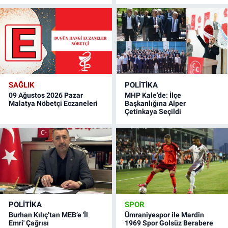
SAĞLIK
POLITIKA
09 Ağustos 2026 Pazar
MHP Kale’de: İlçe
Malatya Nöbetçi Eczaneleri
Başkanlığına Alper
Çetinkaya Seçildi
POLITIKA
SPOR
Burhan Kılıç’tan MEB’e 'İl
Ümraniyespor ile Mardin
Emri' Çağrısı
1969 Spor Golsüz Berabere