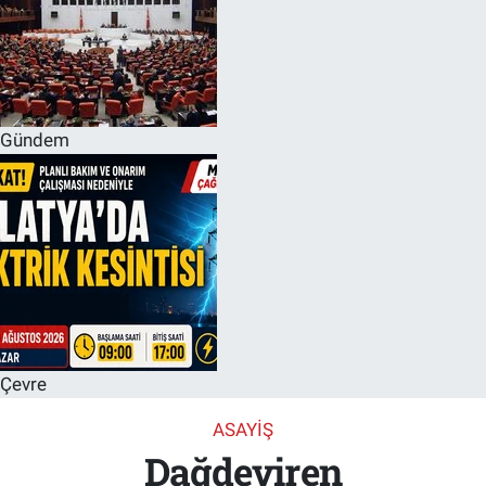
Gündem
Çevre
ASAYIŞ
Dağdeviren