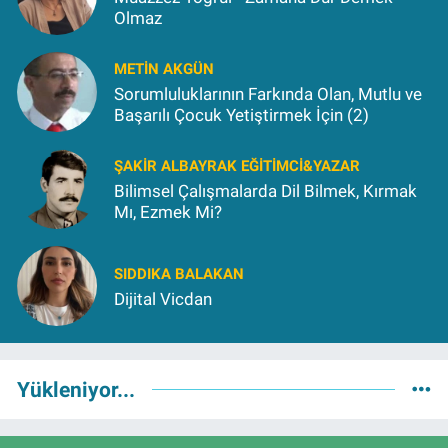
Olmaz
METIN AKGÜN
Sorumluluklarının Farkında Olan, Mutlu ve
Başarılı Çocuk Yetiştirmek İçin (2)
ŞAKIR ALBAYRAK EĞITIMCI&YAZAR
Bilimsel Çalışmalarda Dil Bilmek, Kırmak
Mı, Ezmek Mi?
SIDDIKA BALAKAN
Dijital Vicdan
Yükleniyor...