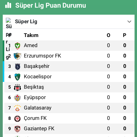
Süper Lig Puan Durumu
Süper Lig
#
Takım
O
P
Amed
0
0
1
Erzurumspor FK
0
0
2
Başakşehir
0
0
3
Kocaelispor
0
0
4
Beşiktaş
0
0
5
Eyüpspor
0
0
6
Galatasaray
0
0
7
Çorum FK
0
0
8
Gaziantep FK
0
0
9