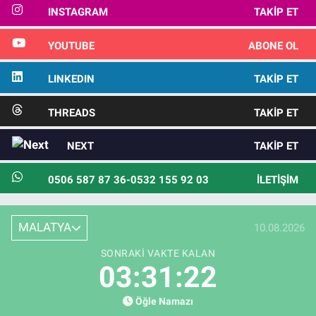
INSTAGRAM
TAKIP ET
YOUTUBE
ABONE OL
LINKEDIN
TAKIP ET
THREADS
TAKIP ET
NEXT
TAKIP ET
0506 587 87 36-0532 155 92 03
İLETIŞIM
MALATYA
10.08.2026
SONRAKI VAKTE KALAN
03:31:21
Öğle Namazı