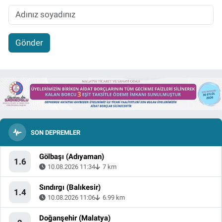
Gönder
SON DEPREMLER
Gölbaşı (Adıyaman)
1.6
10.08.2026 11:34
7 km
Sındırgı (Balıkesir)
1.4
10.08.2026 11:06
6.99 km
Doğanşehir (Malatya)