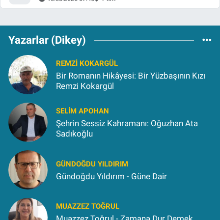
Yazarlar (Dikey)
REMZI KOKARGÜL
Bir Romanın Hikâyesi: Bir Yüzbaşının Kızı
Remzi Kokargül
SELIM APOHAN
Şehrin Sessiz Kahramanı: Oğuzhan Ata
Sadıkoğlu
GÜNDOĞDU YILDIRIM
Gündoğdu Yıldırım - Güne Dair
MUAZZEZ TOĞRUL
Muazzez Toğrul - Zamana Dur Demek