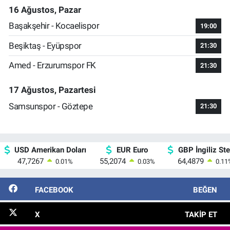
16 Ağustos, Pazar
Başakşehir - Kocaelispor
19:00
Beşiktaş - Eyüpspor
21:30
Amed - Erzurumspor FK
21:30
17 Ağustos, Pazartesi
Samsunspor - Göztepe
21:30
USD Amerikan Doları
EUR Euro
GBP İngiliz Ster
47,7267
55,2074
64,4879
0.01
%
0.03
%
0.11
FACEBOOK
BEĞEN
X
TAKIP ET