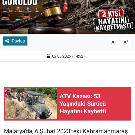
Paylaş
-
+
A
A
02.06.2026 - 14:52
ATV Kazası: 53
Yaşındaki Sürücü
Hayatını Kaybetti
Malatya'da, 6 Şubat 2023'teki Kahramanmaraş