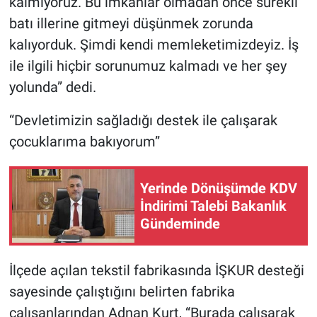
kalmıyoruz. Bu imkanlar olmadan önce sürekli
batı illerine gitmeyi düşünmek zorunda
kalıyorduk. Şimdi kendi memleketimizdeyiz. İş
ile ilgili hiçbir sorunumuz kalmadı ve her şey
yolunda” dedi.
“Devletimizin sağladığı destek ile çalışarak
çocuklarıma bakıyorum”
Yerinde Dönüşümde KDV
İndirimi Talebi Bakanlık
Gündeminde
İlçede açılan tekstil fabrikasında İŞKUR desteği
sayesinde çalıştığını belirten fabrika
çalışanlarından Adnan Kurt, “Burada çalışarak