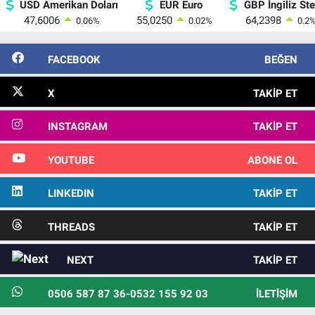
USD Amerikan Doları
EUR Euro
GBP İngiliz Ster
47,6006
55,0250
64,2398
0.06
%
0.02
%
0.2
FACEBOOK
BEĞEN
X
TAKIP ET
INSTAGRAM
TAKIP ET
YOUTUBE
ABONE OL
LINKEDIN
TAKIP ET
THREADS
TAKIP ET
NEXT
TAKIP ET
0506 587 87 36-0532 155 92 03
İLETIŞIM