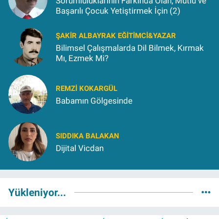
Sorumluluklarının Farkında Olan, Mutlu ve
Başarılı Çocuk Yetiştirmek İçin (2)
ŞAKIR ALBAYRAK EĞITIMCI&YAZAR
Bilimsel Çalışmalarda Dil Bilmek, Kırmak
Mı, Ezmek Mi?
REMZI KOKARGÜL
Babamın Gölgesinde
SIDDIKA BALAKAN
Dijital Vicdan
Yükleniyor...