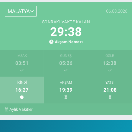
MALATYA
06.08.2026
SONRAKI VAKTE KALAN
29:37
Akşam Namazı
İMSAK
GÜNEŞ
ÖĞLE
03:51
05:26
12:38
İKINDI
AKŞAM
YATSI
16:27
19:39
21:08
Aylık Vakitler