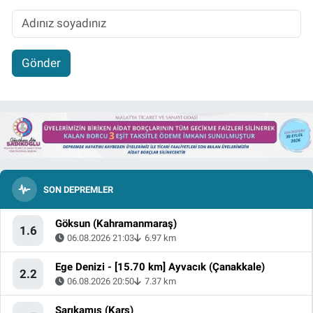
Gönder
SON DEPREMLER
Göksun (Kahramanmaraş)
1.6
06.08.2026 21:03
6.97 km
Ege Denizi - [15.70 km] Ayvacık (Çanakkale)
2.2
06.08.2026 20:50
7.37 km
Sarıkamış (Kars)