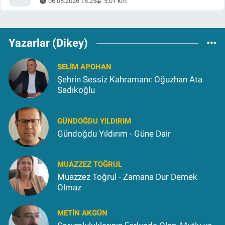
06.08.2026 18:25
5.01 km
Yazarlar (Dikey)
SELIM APOHAN
Şehrin Sessiz Kahramanı: Oğuzhan Ata
Sadıkoğlu
GÜNDOĞDU YILDIRIM
Gündoğdu Yıldırım - Güne Dair
MUAZZEZ TOĞRUL
Muazzez Toğrul - Zamana Dur Demek
Olmaz
METIN AKGÜN