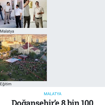
Malatya
Eğitim
MALATYA
Doğanşehir’e 8 bin 100