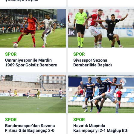
SPOR
SPOR
Ümraniyespor ile Mardin
Sivasspor Sezona
1969 Spor Golsüz Berabere
Beraberlikle Başladı
SPOR
SPOR
Bandırmaspor’dan Sezona
Hazırlık Maçında
Fırtına Gibi Başlangıç: 3-0
Kasımpaşa’yı 2-1 Mağlup Etti