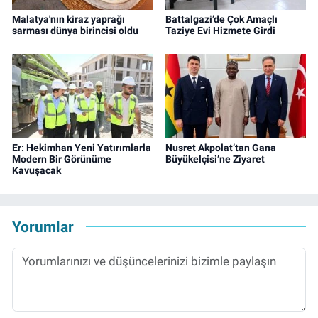
Malatya'nın kiraz yaprağı
Battalgazi’de Çok Amaçlı
sarması dünya birincisi oldu
Taziye Evi Hizmete Girdi
Er: Hekimhan Yeni Yatırımlarla
Nusret Akpolat’tan Gana
Modern Bir Görünüme
Büyükelçisi’ne Ziyaret
Kavuşacak
Yorumlar