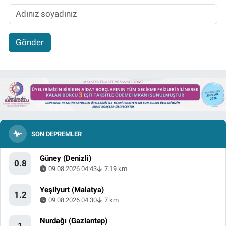
Gönder
SON DEPREMLER
Güney (Denizli)
0.8
09.08.2026 04:43
7.19 km
Yeşilyurt (Malatya)
1.2
09.08.2026 04:30
7 km
Nurdağı (Gaziantep)
1