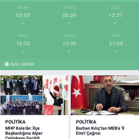
İMSAK
GÜNEŞ
ÖĞLE
03:55
05:29
12:37
İKINDI
AKŞAM
YATSI
16:26
19:36
21:04
Aylık Vakitler
POLITIKA
POLITIKA
MHP Kale’de: İlçe
Burhan Kılıç’tan MEB’e 'İl
Başkanlığına Alper
Emri' Çağrısı
Çetinkaya Seçildi