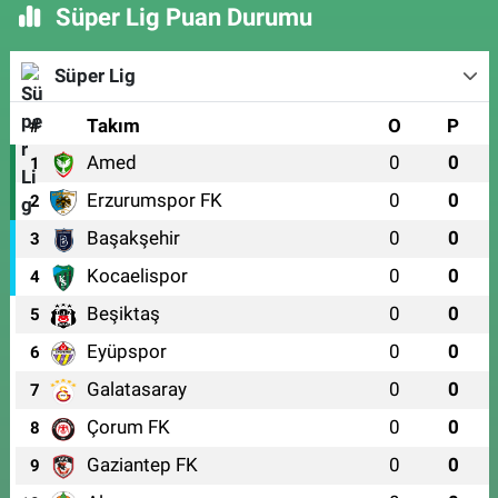
Süper Lig Puan Durumu
Süper Lig
#
Takım
O
P
Amed
0
0
1
Erzurumspor FK
0
0
2
Başakşehir
0
0
3
Kocaelispor
0
0
4
Beşiktaş
0
0
5
Eyüpspor
0
0
6
Galatasaray
0
0
7
Çorum FK
0
0
8
Gaziantep FK
0
0
9