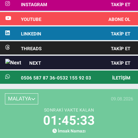
INSTAGRAM
TAKIP ET
YOUTUBE
ABONE OL
LINKEDIN
TAKIP ET
THREADS
TAKIP ET
NEXT
TAKIP ET
0506 587 87 36-0532 155 92 03
İLETIŞIM
MALATYA
09.08.2026
SONRAKI VAKTE KALAN
01:45:31
İmsak Namazı