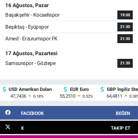
16 Ağustos, Pazar
Başakşehir - Kocaelispor
19:00
Beşiktaş - Eyüpspor
21:30
Amed - Erzurumspor FK
21:30
17 Ağustos, Pazartesi
Samsunspor - Göztepe
21:30
USD Amerikan Doları
EUR Euro
GBP İngiliz Ster
47,7436
55,2510
64,4811
0.18
%
0.32
%
0.38
FACEBOOK
BEĞEN
X
TAKIP ET