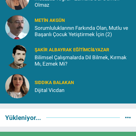
Olmaz
METIN AKGÜN
Sorumluluklarının Farkında Olan, Mutlu ve
Başarılı Çocuk Yetiştirmek İçin (2)
ŞAKIR ALBAYRAK EĞITIMCI&YAZAR
Bilimsel Çalışmalarda Dil Bilmek, Kırmak
Mı, Ezmek Mi?
SIDDIKA BALAKAN
Dijital Vicdan
Yükleniyor...