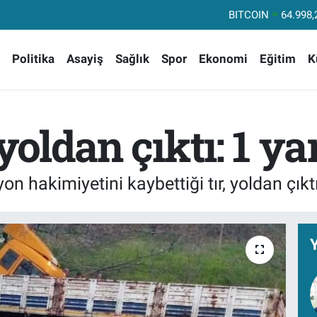
DOLAR
47,74
EURO
55,25
Politika
Asayiş
Sağlık
Spor
Ekonomi
Eğitim
K
STERLİN
64,48
GRAM ALTIN
6660.
BİST100
13.
yoldan çıktı: 1 ya
BITCOIN
64.998,
n hakimiyetini kaybettiği tır, yoldan çıkt
Y