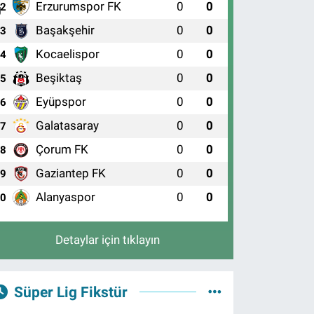
Erzurumspor FK
0
0
2
Başakşehir
0
0
3
Kocaelispor
0
0
4
Beşiktaş
0
0
5
Eyüpspor
0
0
6
Galatasaray
0
0
7
Çorum FK
0
0
8
Gaziantep FK
0
0
9
Alanyaspor
0
0
10
Detaylar için tıklayın
Süper Lig Fikstür