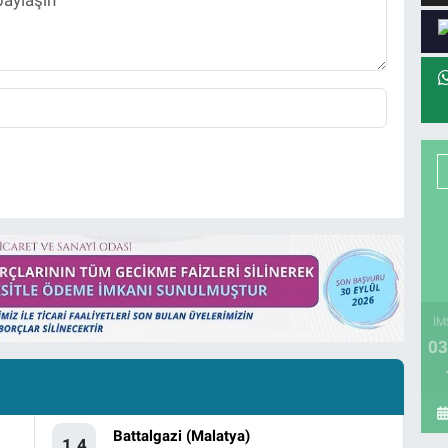
İM
03
Battalgazi (Malatya)
1.4