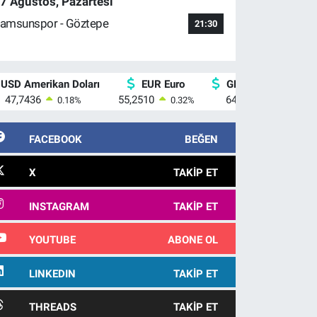
7 Ağustos, Pazartesi
amsunspor - Göztepe
21:30
USD Amerikan Doları
EUR Euro
GBP İngiliz Sterlini
47,7436
55,2510
64,4811
0.18
%
0.32
%
0.38
%
FACEBOOK
BEĞEN
X
TAKIP ET
INSTAGRAM
TAKIP ET
YOUTUBE
ABONE OL
LINKEDIN
TAKIP ET
THREADS
TAKIP ET