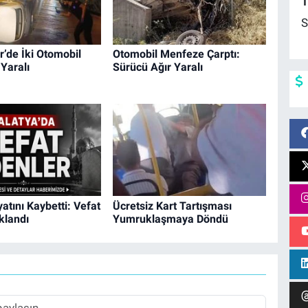
1
S
’de İki Otomobil
Otomobil Menfeze Çarptı:
 Yaralı
Sürücü Ağır Yaralı
yatını Kaybetti: Vefat
Ücretsiz Kart Tartışması
ıklandı
Yumruklaşmaya Döndü