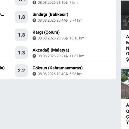
08.08.2026 21:10
7 km
Ege Denizi - Kuşadası Körfezi - [15.99 km] Söke (Aydın)
Sındırgı (Balıkesir)
1.8
08.08.2026 20:44
8.74 km
Kargı (Çorum)
1.8
A
08.08.2026 20:30
18.16 km
M
N
Akçadağ (Malatya)
1.3
O
08.08.2026 20:21
11.67 km
Ş
la)
Göksun (Kahramanmaraş)
2.2
08.08.2026 19:40
6.98 km
A
O
Ç
Y