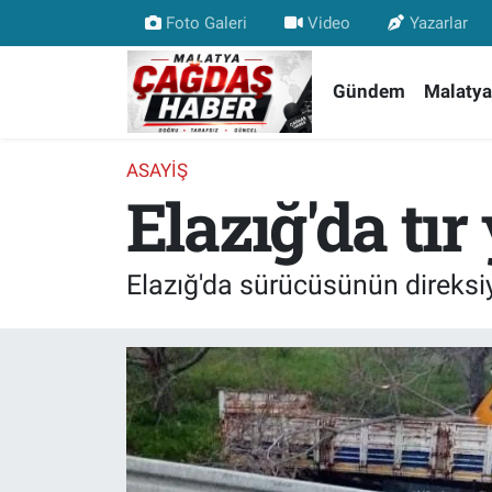
Foto Galeri
Video
Yazarlar
Nöbetçi Eczaneler
Gündem
Malatya
Hava Durumu
ASAYIŞ
Elazığ'da tır 
Malatya Namaz Vakitleri
Trafik Durumu
Elazığ'da sürücüsünün direksiyo
Süper Lig Puan Durumu ve Fikstür
Tüm Manşetler
Son Dakika Haberleri
Haber Arşivi