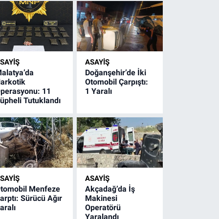
SAYIŞ
ASAYIŞ
alatya’da
Doğanşehir’de İki
arkotik
Otomobil Çarpıştı:
perasyonu: 11
1 Yaralı
üpheli Tutuklandı
SAYIŞ
ASAYIŞ
tomobil Menfeze
Akçadağ’da İş
arptı: Sürücü Ağır
Makinesi
aralı
Operatörü
Yaralandı