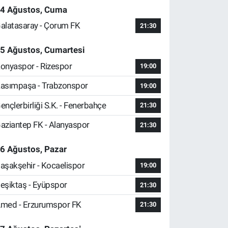
4 Ağustos, Cuma
alatasaray - Çorum FK
21:30
5 Ağustos, Cumartesi
onyaspor - Rizespor
19:00
asımpaşa - Trabzonspor
19:00
ençlerbirliği S.K. - Fenerbahçe
21:30
aziantep FK - Alanyaspor
21:30
6 Ağustos, Pazar
aşakşehir - Kocaelispor
19:00
eşiktaş - Eyüpspor
21:30
med - Erzurumspor FK
21:30