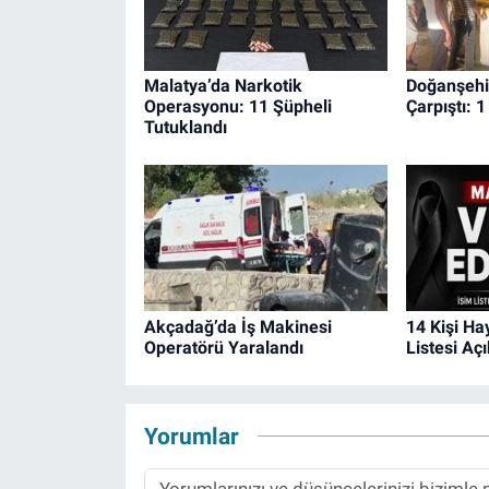
Malatya’da Narkotik
Doğanşehir
Operasyonu: 11 Şüpheli
Çarpıştı: 1
Tutuklandı
Akçadağ’da İş Makinesi
14 Kişi Ha
Operatörü Yaralandı
Listesi Aç
Yorumlar