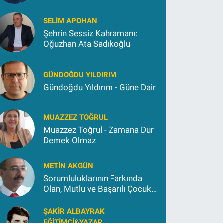
Kokargül
SELIM APOHAN
Şehrin Sessiz Kahramanı:
Oğuzhan Ata Sadıkoğlu
GÜNDOĞDU YILDIRIM
Gündoğdu Yıldırım - Güne Dair
MUAZZEZ TOĞRUL
Muazzez Toğrul - Zamana Dur
Demek Olmaz
METIN AKGÜN
Sorumluluklarının Farkında
Olan, Mutlu ve Başarılı Çocuk
Yetiştirmek İçin (2)
ŞAKIR ALBAYRAK
EĞITIMCI&YAZAR