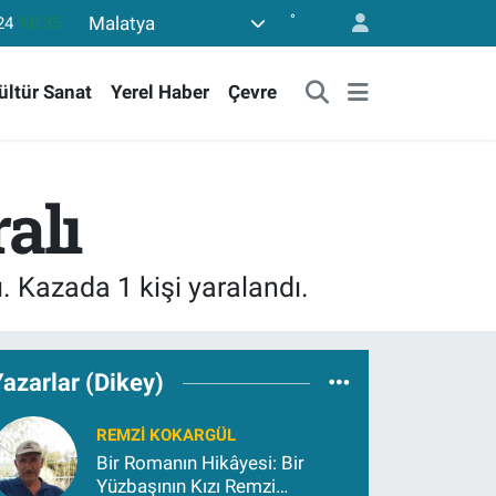
°
Malatya
36
%0.18
10
%0.32
ültür Sanat
Yerel Haber
Çevre
11
%0.38
55
%0.03
779
%-14
ralı
24
%0.35
ı. Kazada 1 kişi yaralandı.
azarlar (Dikey)
REMZI KOKARGÜL
Bir Romanın Hikâyesi: Bir
Yüzbaşının Kızı Remzi