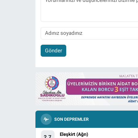
Gönder
SON DEPREMLER
Eleşkirt (Ağrı)
2.7