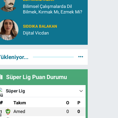
Bilimsel Çalışmalarda Dil
Bilmek, Kırmak Mı, Ezmek Mi?
SIDDIKA BALAKAN
Dijital Vicdan
ükleniyor...
Süper Lig Puan Durumu
Süper Lig
#
Takım
O
P
Amed
0
0
1