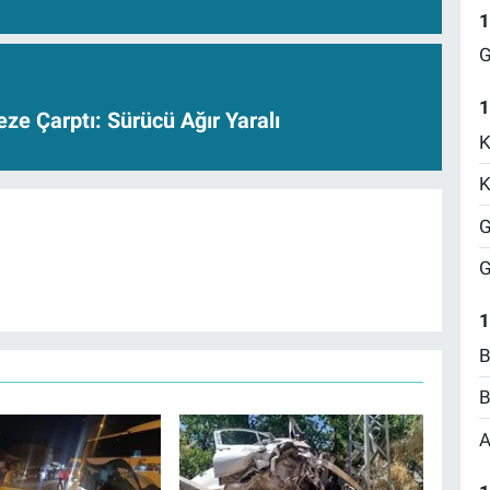
1
G
1
e Çarptı: Sürücü Ağır Yaralı
K
K
G
G
1
B
B
A