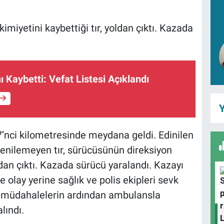
miyetini kaybettiği tır, yoldan çıktı. Kazada
ı Kaybetti: Vefat Listesi Açıklandı
Y
’nci kilometresinde meydana geldi. Edinilen
renilemeyen tır, sürücüsünün direksiyon
an çıktı. Kazada sürücü yaralandı. Kazayı
e olay yerine sağlık ve polis ekipleri sevk
ilk müdahalelerin ardından ambulansla
lındı.