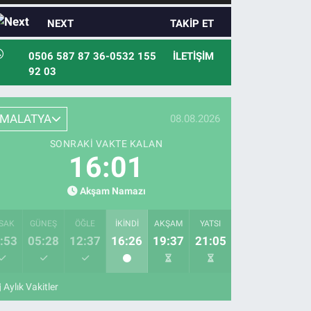
NEXT
TAKIP ET
0506 587 87 36-0532 155
İLETIŞIM
92 03
MALATYA
08.08.2026
SONRAKI VAKTE KALAN
15:59
Akşam Namazı
SAK
GÜNEŞ
ÖĞLE
İKINDI
AKŞAM
YATSI
:53
05:28
12:37
16:26
19:37
21:05
Aylık Vakitler