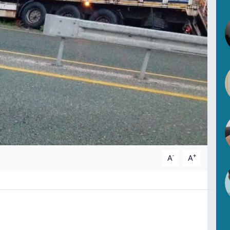
-
+
A
A