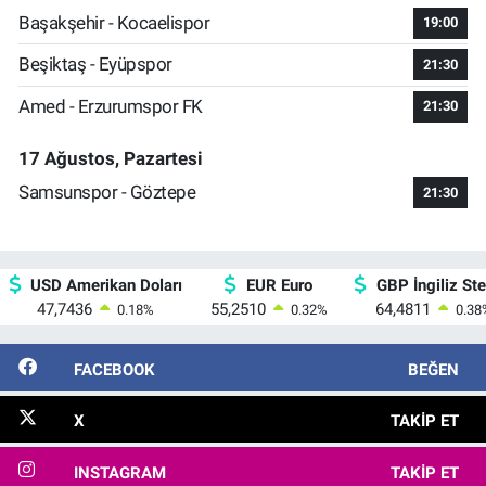
Başakşehir - Kocaelispor
19:00
Beşiktaş - Eyüpspor
21:30
Amed - Erzurumspor FK
21:30
17 Ağustos, Pazartesi
Samsunspor - Göztepe
21:30
USD Amerikan Doları
EUR Euro
GBP İngiliz Ster
47,7436
55,2510
64,4811
0.18
%
0.32
%
0.38
FACEBOOK
BEĞEN
X
TAKIP ET
INSTAGRAM
TAKIP ET