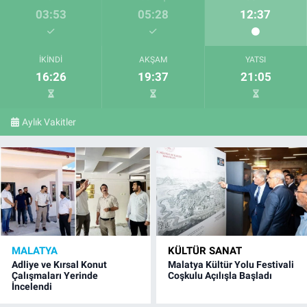
03:53
05:28
12:37
İKINDI
AKŞAM
YATSI
16:26
19:37
21:05
Aylık Vakitler
MALATYA
KÜLTÜR SANAT
Adliye ve Kırsal Konut
Malatya Kültür Yolu Festivali
Çalışmaları Yerinde
Coşkulu Açılışla Başladı
İncelendi