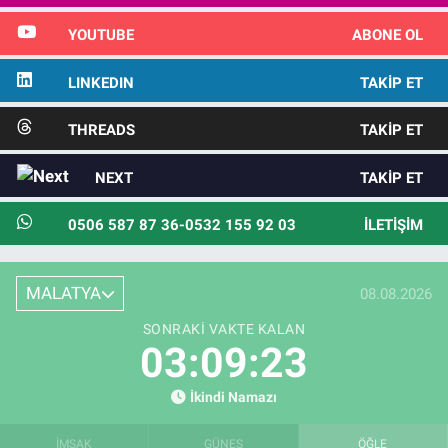
YOUTUBE
ABONE OL
LINKEDIN
TAKIP ET
THREADS
TAKIP ET
NEXT
TAKIP ET
0506 587 87 36-0532 155 92 03
İLETIŞIM
MALATYA
08.08.2026
SONRAKI VAKTE KALAN
03:09:22
İkindi Namazı
İMSAK
GÜNEŞ
ÖĞLE