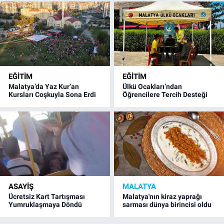
EĞITIM
EĞITIM
Malatya’da Yaz Kur’an
Ülkü Ocakları’ndan
Kursları Coşkuyla Sona Erdi
Öğrencilere Tercih Desteği
ASAYIŞ
MALATYA
Ücretsiz Kart Tartışması
Malatya'nın kiraz yaprağı
Yumruklaşmaya Döndü
sarması dünya birincisi oldu