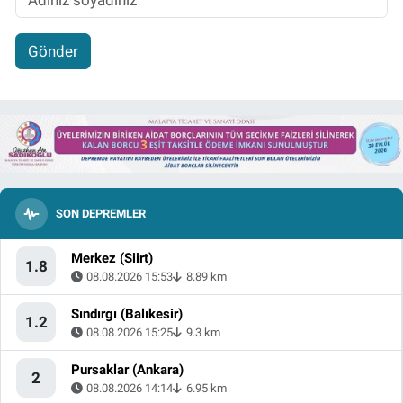
Gönder
SON DEPREMLER
Merkez (Siirt)
1.8
08.08.2026 15:53
8.89 km
Sındırgı (Balıkesir)
1.2
08.08.2026 15:25
9.3 km
Pursaklar (Ankara)
2
08.08.2026 14:14
6.95 km