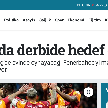
BITCOIN
64.225,
DOLAR
47
Politika
Asayiş
Sağlık
Spor
Ekonomi
Eğitim
K
EURO
55,04
STERLİN
64
GRAM ALTIN
6510.
da derbide hedef 
BİST100
13
Lig'de evinde oynayacağı Fenerbahçe'yi 
or.
Y