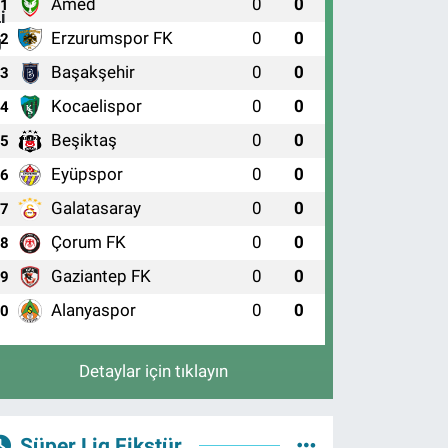
Amed
0
0
1
Erzurumspor FK
0
0
2
Başakşehir
0
0
3
Kocaelispor
0
0
4
Beşiktaş
0
0
5
Eyüpspor
0
0
6
Galatasaray
0
0
7
Çorum FK
0
0
8
Gaziantep FK
0
0
9
Alanyaspor
0
0
10
Detaylar için tıklayın
Süper Lig Fikstür