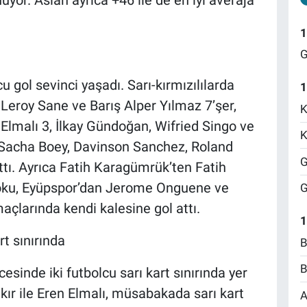
or. Aslan ayrıca +46 ile de en iyi averaja
1
G
u gol sevinci yaşadı. Sarı-kırmızılılarda
1
Leroy Sane ve Barış Alper Yılmaz 7’şer,
K
Elmalı 3, İlkay Gündoğan, Wifried Singo ve
K
, Sacha Boey, Davinson Sanchez, Roland
G
ttı. Ayrıca Fatih Karagümrük’ten Fatih
oku, Eyüpspor’dan Jerome Onguene ve
G
çlarında kendi kalesine gol attı.
1
rt sınırında
B
B
inde iki futbolcu sarı kart sınırında yer
akır ile Eren Elmalı, müsabakada sarı kart
A