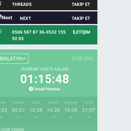
THREADS
TAKIP ET
NEXT
TAKIP ET
0506 587 87 36-0532 155
İLETIŞIM
92 03
MALATYA
07.08.2026
SONRAKI VAKTE KALAN
01:15:47
İmsak Namazı
SAK
GÜNEŞ
ÖĞLE
İKINDI
AKŞAM
YATSI
:52
05:27
12:38
16:26
19:38
21:07
Aylık Vakitler