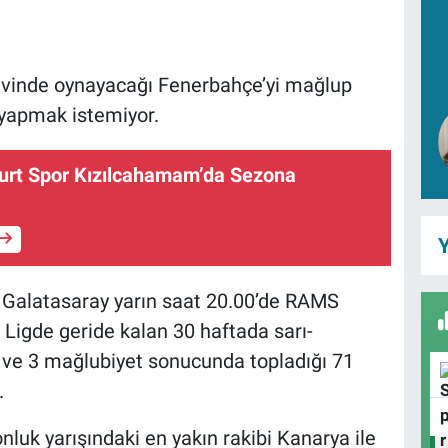
 evinde oynayacağı Fenerbahçe’yi mağlup
 yapmak istemiyor.
yurt Spor Kızılcahamam’da Sezona
Y
a Galatasaray yarın saat 20.00’de RAMS
 Ligde geride kalan 30 haftada sarı-
lik ve 3 mağlubiyet sonucunda topladığı 71
.
nluk yarışındaki en yakın rakibi Kanarya ile