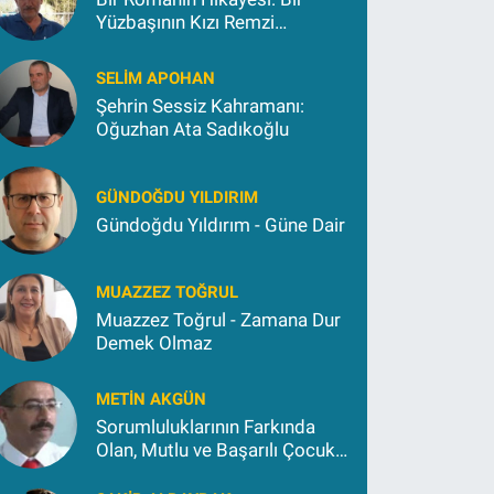
Yüzbaşının Kızı Remzi
Kokargül
SELIM APOHAN
Şehrin Sessiz Kahramanı:
Oğuzhan Ata Sadıkoğlu
GÜNDOĞDU YILDIRIM
Gündoğdu Yıldırım - Güne Dair
MUAZZEZ TOĞRUL
Muazzez Toğrul - Zamana Dur
Demek Olmaz
METIN AKGÜN
Sorumluluklarının Farkında
Olan, Mutlu ve Başarılı Çocuk
Yetiştirmek İçin (2)