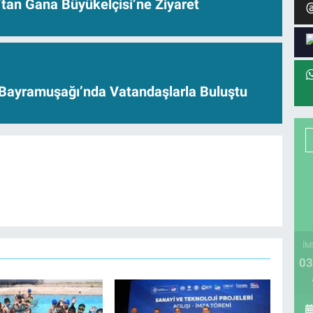
’tan Gana Büyükelçisi’ne Ziyaret
Bayramuşağı’nda Vatandaşlarla Buluştu
İM
03