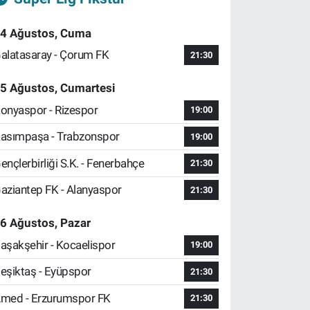
4 Ağustos, Cuma
alatasaray - Çorum FK
21:30
5 Ağustos, Cumartesi
onyaspor - Rizespor
19:00
asımpaşa - Trabzonspor
19:00
ençlerbirliği S.K. - Fenerbahçe
21:30
aziantep FK - Alanyaspor
21:30
6 Ağustos, Pazar
aşakşehir - Kocaelispor
19:00
eşiktaş - Eyüpspor
21:30
med - Erzurumspor FK
21:30