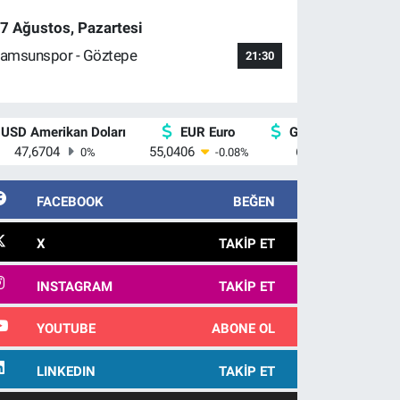
7 Ağustos, Pazartesi
amsunspor - Göztepe
21:30
USD Amerikan Doları
EUR Euro
GBP İngiliz Sterlin
47,6704
55,0406
64,2143
0
%
-0.08
%
0
%
FACEBOOK
BEĞEN
X
TAKIP ET
INSTAGRAM
TAKIP ET
YOUTUBE
ABONE OL
LINKEDIN
TAKIP ET