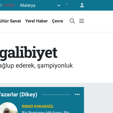
°
Malatya
61
%-0.63
,6704
%0
ültür Sanat
Yerel Haber
Çevre
06
%-0.08
,2143
%0
40
%0.45
galibiyet
.799
%70
mağlup ederek, şampiyonluk
azarlar (Dikey)
REMZI KOKARGÜL
Bir Romanın Hikâyesi: Bir