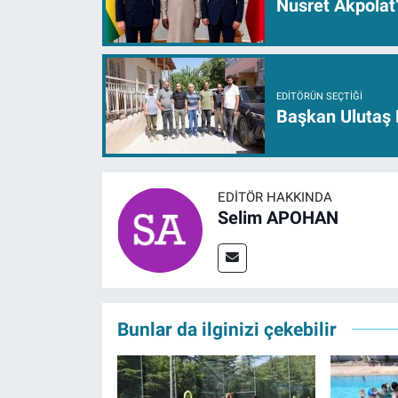
Nusret Akpolat
EDITÖRÜN SEÇTIĞI
Başkan Ulutaş 
EDITÖR HAKKINDA
Selim APOHAN
Bunlar da ilginizi çekebilir