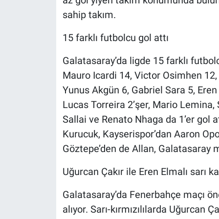
az gol yiyen takım konumunda bulunuy
sahip takım.
15 farklı futbolcu gol attı
Galatasaray’da ligde 15 farklı futbolc
Mauro Icardi 14, Victor Osimhen 12, 
Yunus Akgün 6, Gabriel Sara 5, Eren 
Lucas Torreira 2’şer, Mario Lemina
Sallai ve Renato Nhaga da 1’er gol a
Kurucuk, Kayserispor’dan Aaron Op
Göztepe’den de Allan, Galatasaray ma
Uğurcan Çakır ile Eren Elmalı sarı ka
Galatasaray’da Fenerbahçe maçı önces
alıyor. Sarı-kırmızılılarda Uğurcan Ç