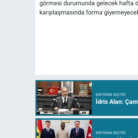
görmesi durumunda gelecek hafta
karşılaşmasında forma giyemeyece
EDITÖRÜN SEÇTIĞI
İdris Alan: Çam
EDITÖRÜN SEÇTIĞI