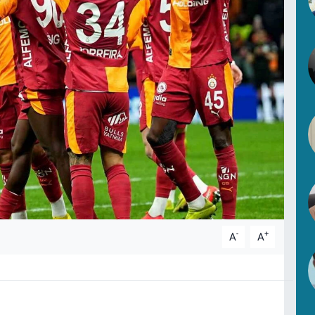
-
+
A
A