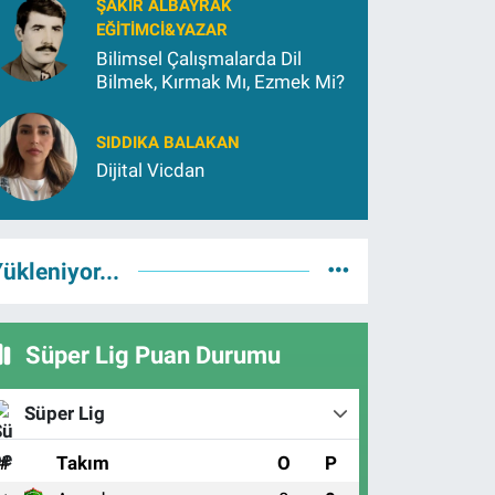
ŞAKIR ALBAYRAK
EĞITIMCI&YAZAR
Bilimsel Çalışmalarda Dil
Bilmek, Kırmak Mı, Ezmek Mi?
SIDDIKA BALAKAN
Dijital Vicdan
ükleniyor...
Süper Lig Puan Durumu
Süper Lig
#
Takım
O
P