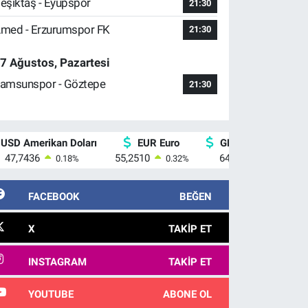
eşiktaş - Eyüpspor
21:30
med - Erzurumspor FK
21:30
7 Ağustos, Pazartesi
amsunspor - Göztepe
21:30
USD Amerikan Doları
EUR Euro
GBP İngiliz Sterlini
47,7436
55,2510
64,4811
0.18
%
0.32
%
0.38
%
FACEBOOK
BEĞEN
X
TAKIP ET
INSTAGRAM
TAKIP ET
YOUTUBE
ABONE OL