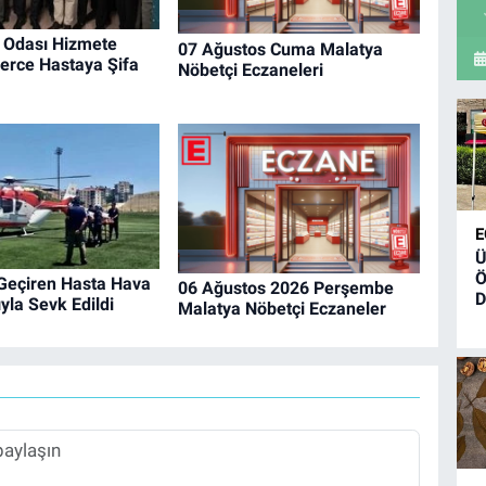
 Odası Hizmete
07 Ağustos Cuma Malatya
nlerce Hastaya Şifa
Nöbetçi Eczaneleri
E
Ü
Ö
 Geçiren Hasta Hava
06 Ağustos 2026 Perşembe
D
la Sevk Edildi
Malatya Nöbetçi Eczaneler