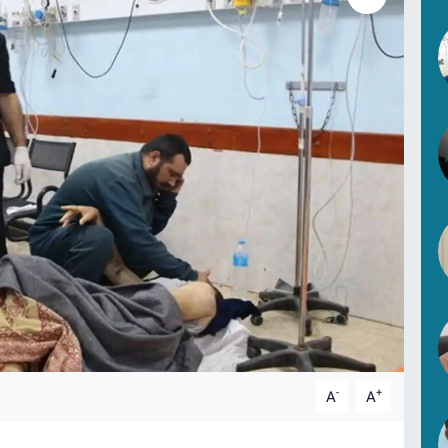
-
+
A
A