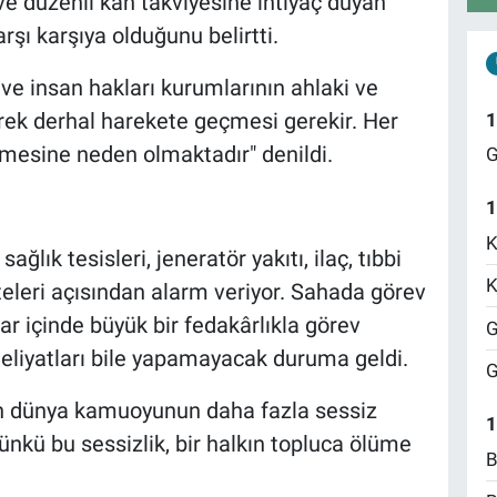
ve düzenli kan takviyesine ihtiyaç duyan
rşı karşıya olduğunu belirtti.
ve insan hakları kurumlarının ahlaki ve
erek derhal harekete geçmesi gerekir. Her
1
ilmesine neden olmaktadır" denildi.
G
1
K
lık tesisleri, jeneratör yakıtı, ilaç, tıbbi
K
eleri açısından alarm veriyor. Sahada görev
lar içinde büyük bir fedakârlıkla görev
G
eliyatları bile yapamayacak duruma geldi.
G
çin dünya kamuoyunun daha fazla sessiz
1
nkü bu sessizlik, bir halkın topluca ölüme
B