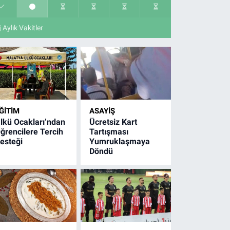
Aylık Vakitler
ĞITIM
ASAYIŞ
lkü Ocakları’ndan
Ücretsiz Kart
ğrencilere Tercih
Tartışması
esteği
Yumruklaşmaya
Döndü