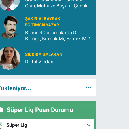
Olan, Mutlu ve Başarılı Çocuk
Yetiştirmek İçin (2)
ŞAKIR ALBAYRAK
EĞITIMCI&YAZAR
Bilimsel Çalışmalarda Dil
Bilmek, Kırmak Mı, Ezmek Mi?
SIDDIKA BALAKAN
Dijital Vicdan
ükleniyor...
Süper Lig Puan Durumu
Süper Lig