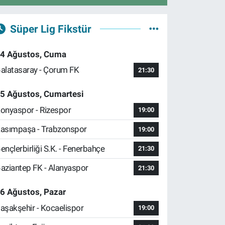
Süper Lig Fikstür
4 Ağustos, Cuma
alatasaray - Çorum FK
21:30
5 Ağustos, Cumartesi
onyaspor - Rizespor
19:00
asımpaşa - Trabzonspor
19:00
ençlerbirliği S.K. - Fenerbahçe
21:30
aziantep FK - Alanyaspor
21:30
6 Ağustos, Pazar
aşakşehir - Kocaelispor
19:00