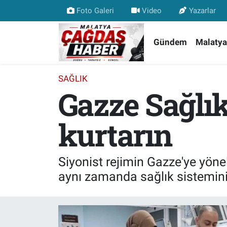
Foto Galeri
Video
Yazarlar
Nöbetçi Eczaneler
Gündem
Malatya
Hava Durumu
SAĞLIK
Gazze Sağlık
Malatya Namaz Vakitleri
Trafik Durumu
kurtarın
Süper Lig Puan Durumu ve Fikstür
Siyonist rejimin Gazze'ye yönel
Tüm Manşetler
aynı zamanda sağlık sistemini
Son Dakika Haberleri
Haber Arşivi