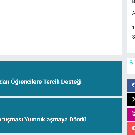
B
A
1
S
dan Öğrencilere Tercih Desteği
Tartışması Yumruklaşmaya Döndü