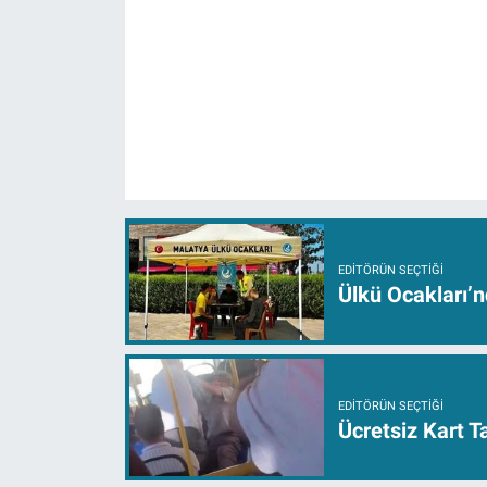
EDITÖRÜN SEÇTIĞI
Ülkü Ocakları’n
EDITÖRÜN SEÇTIĞI
Ücretsiz Kart 