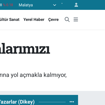
°
Malatya
36
%0.18
10
%0.32
ültür Sanat
Yerel Haber
Çevre
11
%0.38
55
%0.03
779
%-14
larımızı
08
%-0.18
arına yol açmakla kalmıyor,
azarlar (Dikey)