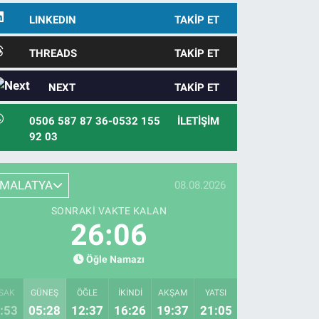
LINKEDIN
TAKIP ET
THREADS
TAKIP ET
NEXT
TAKIP ET
0506 587 87 36-0532 155
İLETIŞIM
92 03
MALATYA
08.08.2026
SONRAKI VAKTE KALAN
26:05
Öğle Namazı
SAK
GÜNEŞ
ÖĞLE
İKINDI
AKŞAM
YATSI
:53
05:28
12:37
16:26
19:37
21:05