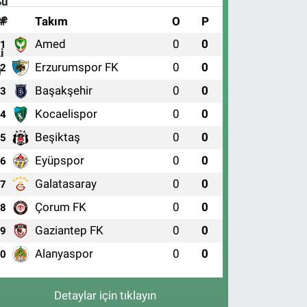
#
Takım
O
P
Amed
0
0
1
Erzurumspor FK
0
0
2
Başakşehir
0
0
3
Kocaelispor
0
0
4
Beşiktaş
0
0
5
Eyüpspor
0
0
6
Galatasaray
0
0
7
Çorum FK
0
0
8
Gaziantep FK
0
0
9
Alanyaspor
0
0
10
Detaylar için tıklayın