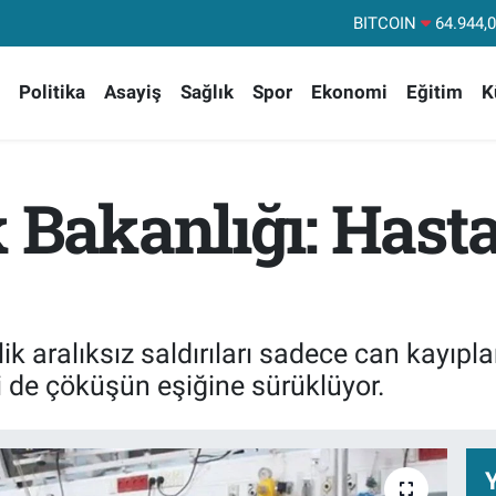
DOLAR
47,74
EURO
55,25
Politika
Asayiş
Sağlık
Spor
Ekonomi
Eğitim
K
STERLİN
64,48
GRAM ALTIN
6660.
BİST100
13.
 Bakanlığı: Hasta
BITCOIN
64.944,
ik aralıksız saldırıları sadece can kayıpl
 de çöküşün eşiğine sürüklüyor.
Y