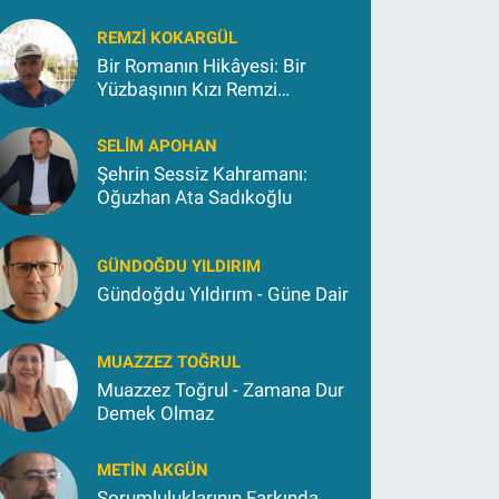
REMZI KOKARGÜL
Bir Romanın Hikâyesi: Bir
Yüzbaşının Kızı Remzi
Kokargül
SELIM APOHAN
Şehrin Sessiz Kahramanı:
Oğuzhan Ata Sadıkoğlu
GÜNDOĞDU YILDIRIM
Gündoğdu Yıldırım - Güne Dair
MUAZZEZ TOĞRUL
Muazzez Toğrul - Zamana Dur
Demek Olmaz
METIN AKGÜN
Sorumluluklarının Farkında