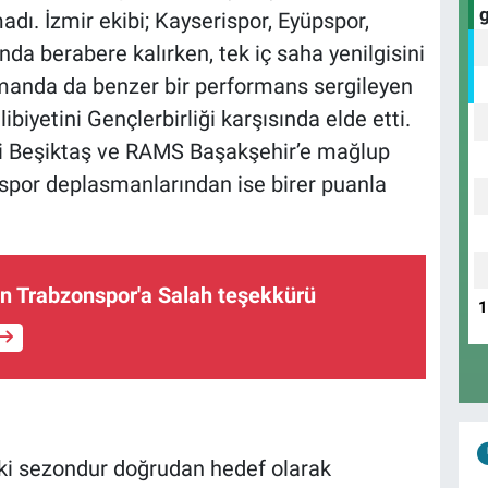
adı. İzmir ekibi; Kayserispor, Eyüpspor,
a berabere kalırken, tek iç saha yenilgisini
smanda da benzer bir performans sergileyen
libiyetini Gençlerbirliği karşısında elde etti.
ri Beşiktaş ve RAMS Başakşehir’e mağlup
spor deplasmanlarından ise birer puanla
n Trabzonspor'a Salah teşekkürü
 iki sezondur doğrudan hedef olarak