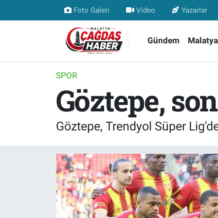
Foto Galeri
Video
Yazarlar
Nöbetçi Eczaneler
Gündem
Malatya
Hava Durumu
SPOR
Göztepe, son
Malatya Namaz Vakitleri
Trafik Durumu
Göztepe, Trendyol Süper Lig'de
Süper Lig Puan Durumu ve Fikstür
Tüm Manşetler
Son Dakika Haberleri
Haber Arşivi