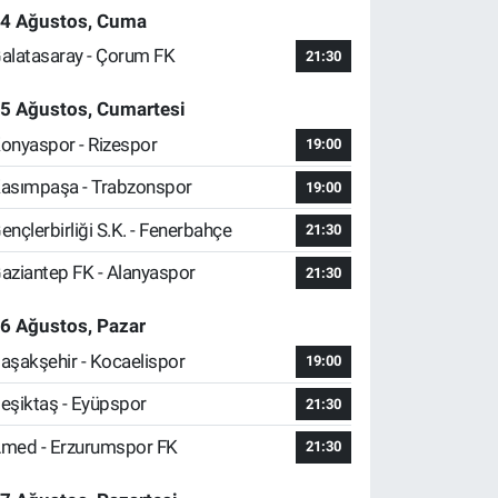
4 Ağustos, Cuma
alatasaray - Çorum FK
21:30
5 Ağustos, Cumartesi
onyaspor - Rizespor
19:00
asımpaşa - Trabzonspor
19:00
ençlerbirliği S.K. - Fenerbahçe
21:30
aziantep FK - Alanyaspor
21:30
6 Ağustos, Pazar
aşakşehir - Kocaelispor
19:00
eşiktaş - Eyüpspor
21:30
med - Erzurumspor FK
21:30