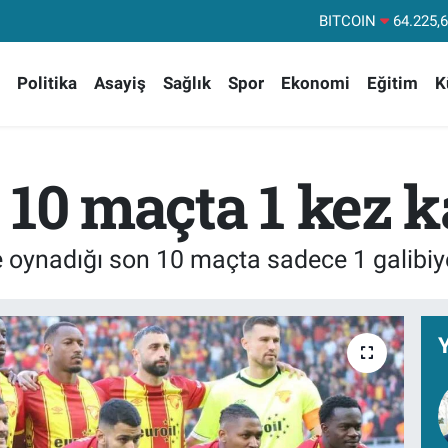
DOLAR
47
EURO
55,04
Politika
Asayiş
Sağlık
Spor
Ekonomi
Eğitim
K
STERLİN
64
GRAM ALTIN
6510.
BİST100
13
 10 maçta 1 kez 
BITCOIN
64.225,
 oynadığı son 10 maçta sadece 1 galibiyet
Y