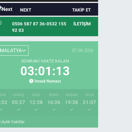
NEXT
TAKIP ET
0506 587 87 36-0532 155
İLETIŞIM
92 03
MALATYA
07.08.2026
SONRAKI VAKTE KALAN
03:01:12
İmsak Namazı
SAK
GÜNEŞ
ÖĞLE
İKINDI
AKŞAM
YATSI
:52
05:27
12:38
16:26
19:38
21:07
Aylık Vakitler