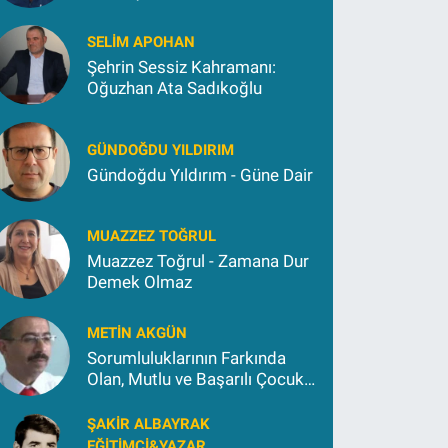
Kokargül
SELIM APOHAN
Şehrin Sessiz Kahramanı:
Oğuzhan Ata Sadıkoğlu
GÜNDOĞDU YILDIRIM
Gündoğdu Yıldırım - Güne Dair
MUAZZEZ TOĞRUL
Muazzez Toğrul - Zamana Dur
Demek Olmaz
METIN AKGÜN
Sorumluluklarının Farkında
Olan, Mutlu ve Başarılı Çocuk
Yetiştirmek İçin (2)
ŞAKIR ALBAYRAK
EĞITIMCI&YAZAR