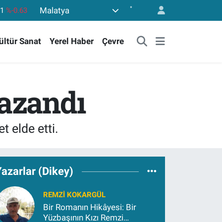
°
Malatya
,6704
%0
06
%-0.08
ültür Sanat
Yerel Haber
Çevre
,2143
%0
40
%0.45
.799
%70
kazandı
61
%-0.63
 elde etti.
azarlar (Dikey)
REMZI KOKARGÜL
Bir Romanın Hikâyesi: Bir
Yüzbaşının Kızı Remzi