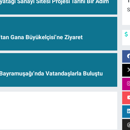
1
yatağı Sanayi Sitesi Projesi Tarihi Bir Adım
S
’tan Gana Büyükelçisi’ne Ziyaret
Bayramuşağı’nda Vatandaşlarla Buluştu