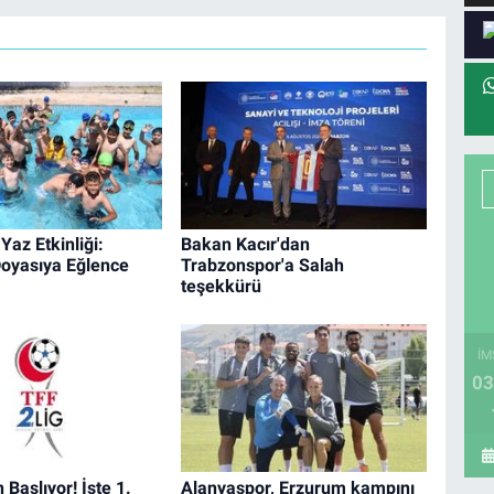
Yaz Etkinliği:
Bakan Kacır'dan
oyasıya Eğlence
Trabzonspor'a Salah
teşekkürü
İM
03
 Başlıyor! İşte 1.
Alanyaspor, Erzurum kampını