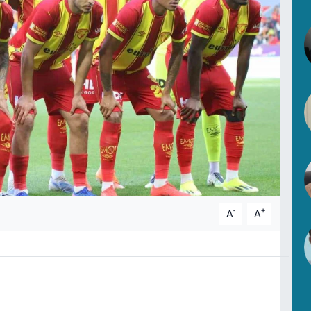
-
+
A
A