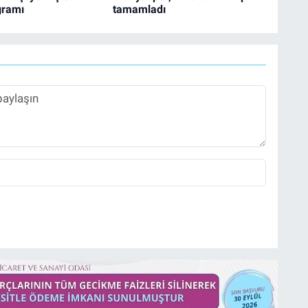
gramı
tamamladı