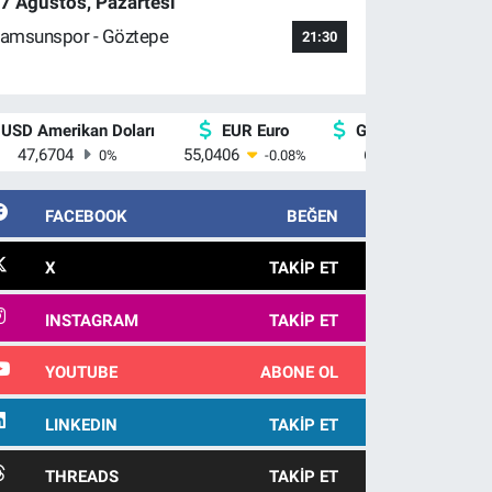
7 Ağustos, Pazartesi
amsunspor - Göztepe
21:30
USD Amerikan Doları
EUR Euro
GBP İngiliz Sterlin
47,6704
55,0406
64,2143
0
%
-0.08
%
0
%
FACEBOOK
BEĞEN
X
TAKIP ET
INSTAGRAM
TAKIP ET
YOUTUBE
ABONE OL
LINKEDIN
TAKIP ET
THREADS
TAKIP ET