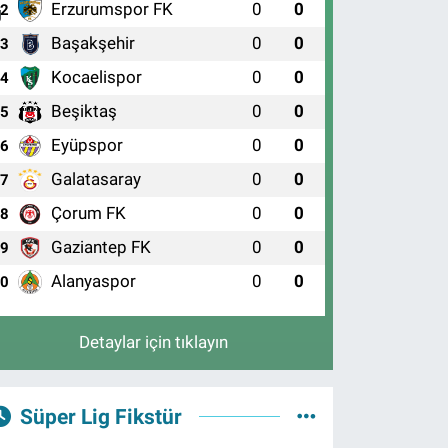
Erzurumspor FK
0
0
2
Başakşehir
0
0
3
Kocaelispor
0
0
4
Beşiktaş
0
0
5
Eyüpspor
0
0
6
Galatasaray
0
0
7
Çorum FK
0
0
8
Gaziantep FK
0
0
9
Alanyaspor
0
0
10
Detaylar için tıklayın
Süper Lig Fikstür