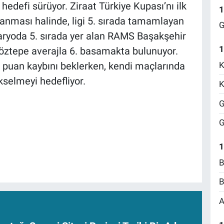
 hedefi sürüyor. Ziraat Türkiye Kupası’nı ilk
1
zanması halinde, ligi 5. sırada tamamlayan
G
naryoda 5. sırada yer alan RAMS Başakşehir
1
öztepe averajla 6. basamakta bulunuyor.
K
in puan kaybını beklerken, kendi maçlarında
ükselmeyi hedefliyor.
K
G
G
1
B
B
A