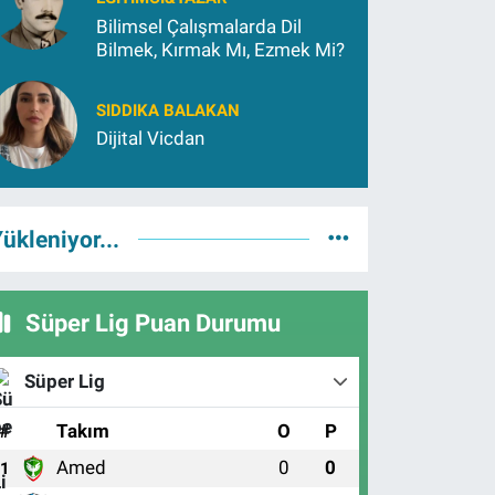
Bilimsel Çalışmalarda Dil
Bilmek, Kırmak Mı, Ezmek Mi?
SIDDIKA BALAKAN
Dijital Vicdan
ükleniyor...
Süper Lig Puan Durumu
Süper Lig
#
Takım
O
P
Amed
0
0
1