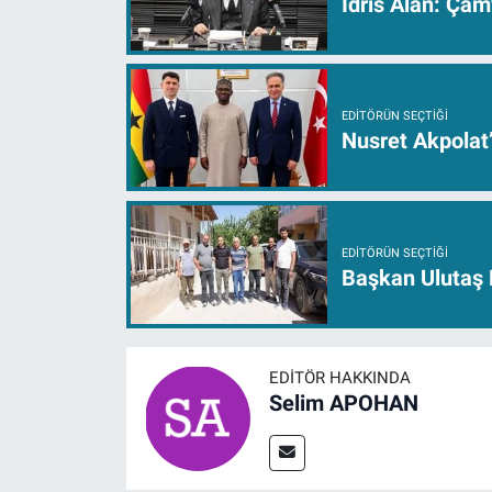
İdris Alan: Çam
EDITÖRÜN SEÇTIĞI
Nusret Akpolat
EDITÖRÜN SEÇTIĞI
Başkan Ulutaş 
EDITÖR HAKKINDA
Selim APOHAN