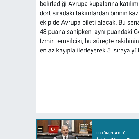
belirlediği Avrupa kupalarına katılım
dört sıradaki takımlardan birinin ka
ekip de Avrupa bileti alacak. Bu se
48 puana sahipken, aynı puandaki G
İzmir temsilcisi, bu süreçte rakibin
en az kayıpla ilerleyerek 5. sıraya y
EDITÖRÜN SEÇTIĞI