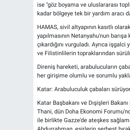
ise "göz boyama ve uluslararası top
kadar bölgeye tek bir yardım aracı d
HAMAS, sivil altyapının kasıtlı olar
yapılmasının Netanyahu'nun barışa ka
çıkardığını vurguladı. Ayrıca işgalc
ve Filistinlilerin topraklarından s
Direniş hareketi, arabulucuların çaba
her girişime olumlu ve sorumlu yakla
Katar: Arabuluculuk çabaları sürüyo
Katar Başbakanı ve Dışişleri Baka
Thani, dün Doha Ekonomi Forumu'nda
ile birlikte Gazze'de ateşkes sağlam
Abdurrahman, esirlerin serbest bıra