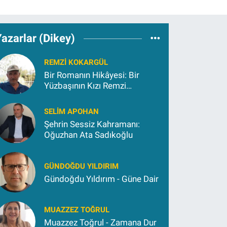
azarlar (Dikey)
REMZI KOKARGÜL
Bir Romanın Hikâyesi: Bir
Yüzbaşının Kızı Remzi
Kokargül
SELIM APOHAN
Şehrin Sessiz Kahramanı:
Oğuzhan Ata Sadıkoğlu
GÜNDOĞDU YILDIRIM
Gündoğdu Yıldırım - Güne Dair
MUAZZEZ TOĞRUL
Muazzez Toğrul - Zamana Dur