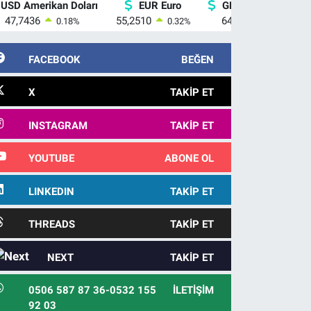
USD Amerikan Doları
EUR Euro
GBP İngiliz Sterlini
47,7436
55,2510
64,4811
0.18
%
0.32
%
0.38
%
FACEBOOK
BEĞEN
X
TAKIP ET
INSTAGRAM
TAKIP ET
YOUTUBE
ABONE OL
LINKEDIN
TAKIP ET
THREADS
TAKIP ET
NEXT
TAKIP ET
0506 587 87 36-0532 155
İLETIŞIM
92 03