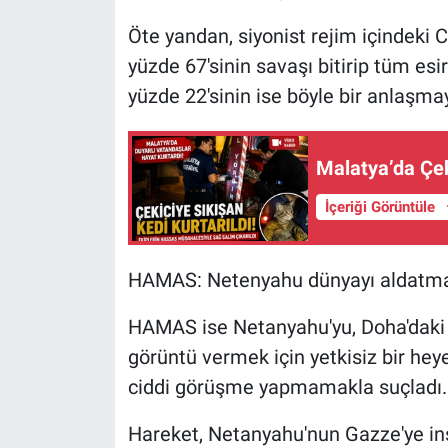
Öte yandan, siyonist rejim içindeki 
yüzde 67'sinin savaşı bitirip tüm esi
yüzde 22'sinin ise böyle bir anlaşmay
Malatya’da Çek
İçeriği Görüntüle
HAMAS: Netenyahu dünyayı aldatmay
HAMAS ise Netanyahu'yu, Doha'dak
görüntü vermek için yetkisiz bir hey
ciddi görüşme yapmamakla suçladı.
Hareket, Netanyahu'nun Gazze'ye insa