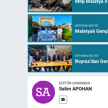
Mhp Malatya İl 
EDITÖRÜN SEÇTIĞI
Malatyalı Genç
EDITÖRÜN SEÇTIĞI
Boyraz’dan Genç
EDITÖR HAKKINDA
Selim APOHAN