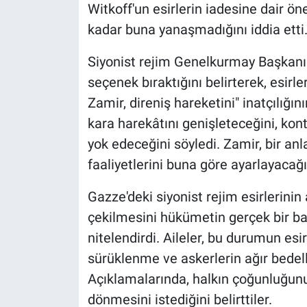
Witkoff'un esirlerin iadesine dair ön
kadar buna yanaşmadığını iddia etti
Siyonist rejim Genelkurmay Başkanı
seçenek bıraktığını belirterek, esirle
Zamir, direniş hareketini" inatçılığın
kara harekâtını genişleteceğini, kontr
yok edeceğini söyledi. Zamir, bir 
faaliyetlerini buna göre ayarlayacağ
Gazze'deki siyonist rejim esirlerinin
çekilmesini hükümetin gerçek bir bar
nitelendirdi. Aileler, bu durumun esi
sürüklenme ve askerlerin ağır bedel
Açıklamalarında, halkın çoğunluğunu
dönmesini istediğini belirttiler.