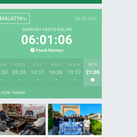
MALATYA
08.08.2026
SONRAKI VAKTE KALAN
06:01:05
İmsak Namazı
SAK
GÜNEŞ
ÖĞLE
İKINDI
AKŞAM
YATSI
:53
05:28
12:37
16:26
19:37
21:05
Aylık Vakitler