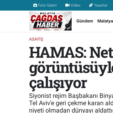
Foto Galeri
Video
Yazarlar
Nöbetçi Eczaneler
Gündem
Malatya
Hava Durumu
ASAYIŞ
HAMAS: Net
Malatya Namaz Vakitleri
Trafik Durumu
görüntüsüyl
Süper Lig Puan Durumu ve Fikstür
çalışıyor
Tüm Manşetler
Siyonist rejim Başbakanı Bin
Son Dakika Haberleri
Tel Aviv'e geri çekme kararı 
niyeti olmadan dünyayı aldattığı
Haber Arşivi