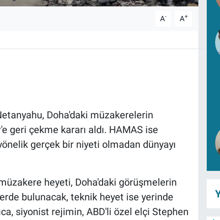
-
+
A
A
Netanyahu, Doha'daki müzakerelerin
'e geri çekme kararı aldı. HAMAS ise
önelik gerçek bir niyeti olmadan dünyayı
 müzakere heyeti, Doha'daki görüşmelerin
Y
lerde bulunacak, teknik heyet ise yerinde
ca, siyonist rejimin, ABD'li özel elçi Stephen