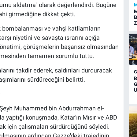
lumu aldatma" olarak değerlendirdi. Bugüne
M
M
ahi girmediğine dikkat çekti.
B
Z
ak bombalanması ve vahşi katliamların
rşı niyetini ve savaşta ısrarını açığa
i yönetimi, görüşmelerin başarısız olmasından
ürülmesinden tamamen sorumlu tuttu.
larını takdir ederek, saldırıları durduracak
B
şımlarını sürdüreceğini belirtti.
G
Ü
r
nı Şeyh Muhammed bin Abdurrahman el-
 yaptığı konuşmada, Katar'ın Mısır ve ABD
ak için çalışmaları sürdürdüğünü söyledi.
kılmasının ardından Gazze'deki trajedinin