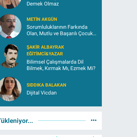
Demek Olmaz
METIN AKGÜN
Sorumluluklarının Farkında
Olan, Mutlu ve Başarılı Çocuk
Yetiştirmek İçin (2)
ŞAKIR ALBAYRAK
EĞITIMCI&YAZAR
Bilimsel Çalışmalarda Dil
Bilmek, Kırmak Mı, Ezmek Mi?
SIDDIKA BALAKAN
Dijital Vicdan
ükleniyor...