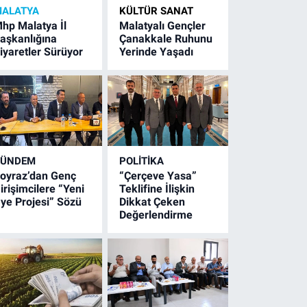
ALATYA
KÜLTÜR SANAT
hp Malatya İl
Malatyalı Gençler
aşkanlığına
Çanakkale Ruhunu
iyaretler Sürüyor
Yerinde Yaşadı
GÜNDEM
POLITIKA
oyraz’dan Genç
“Çerçeve Yasa”
irişimcilere “Yeni
Teklifine İlişkin
ye Projesi” Sözü
Dikkat Çeken
Değerlendirme