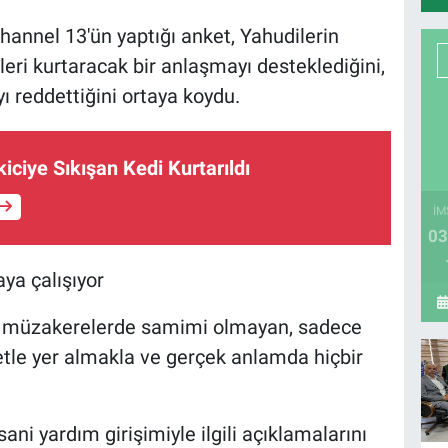
Channel 13'ün yaptığı anket, Yahudilerin
rleri kurtaracak bir anlaşmayı desteklediğini,
ı reddettiğini ortaya koydu.
iciye Sıkışan Kedi Kurtarıldı
İM
03
a çalışıyor
i müzakerelerde samimi olmayan, sadece
etle yer almakla ve gerçek anlamda hiçbir
ni yardım girişimiyle ilgili açıklamalarını