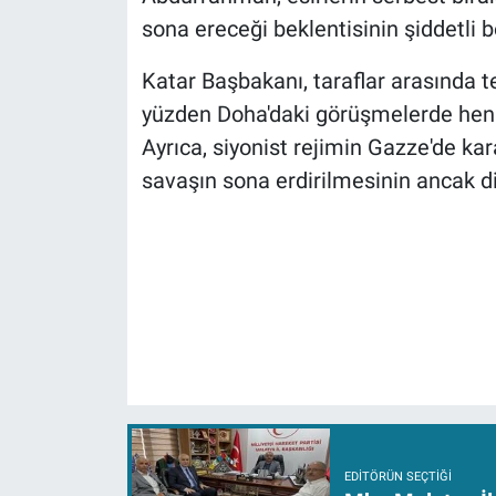
sona ereceği beklentisinin şiddetli
Katar Başbakanı, taraflar arasında t
yüzden Doha'daki görüşmelerde henü
Ayrıca, siyonist rejimin Gazze'de ka
savaşın sona erdirilmesinin ancak 
EDITÖRÜN SEÇTIĞI