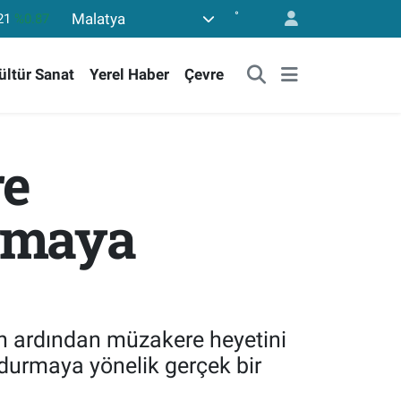
°
Malatya
36
%0.18
10
%0.32
ültür Sanat
Yerel Haber
Çevre
11
%0.38
99
%2.59
773
%-19
e
21
%0.87
ırmaya
n ardından müzakere heyetini
rdurmaya yönelik gerçek bir