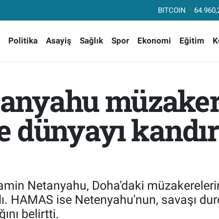
DOLAR
47,74
EURO
55,25
Politika
Asayiş
Sağlık
Spor
Ekonomi
Eğitim
K
STERLİN
64,48
GRAM ALTIN
6648.
BİST100
13.
anyahu müzaker
BITCOIN
64.960,
e dünyayı kand
yamin Netanyahu, Doha'daki müzakereleri
aldı. HAMAS ise Netenyahu'nun, savaşı du
nı belirtti.