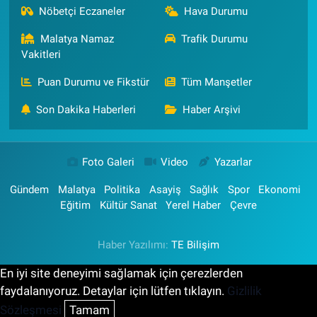
Nöbetçi Eczaneler
Hava Durumu
Malatya Namaz
Trafik Durumu
Vakitleri
Puan Durumu ve Fikstür
Tüm Manşetler
Son Dakika Haberleri
Haber Arşivi
Foto Galeri
Video
Yazarlar
Gündem
Malatya
Politika
Asayiş
Sağlık
Spor
Ekonomi
Eğitim
Kültür Sanat
Yerel Haber
Çevre
Haber Yazılımı:
TE Bilişim
En iyi site deneyimi sağlamak için çerezlerden
faydalanıyoruz. Detaylar için lütfen tıklayın.
Gizlilik
Sözleşmesi
Tamam