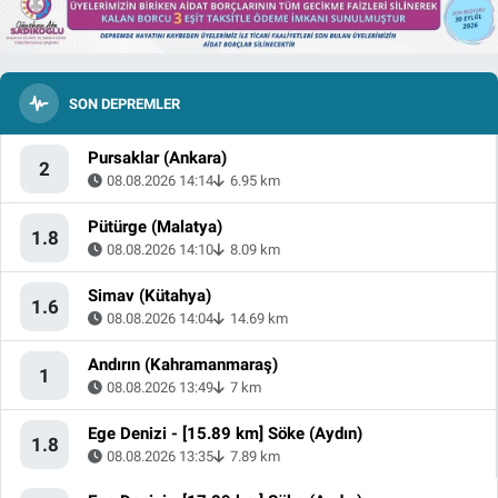
SON DEPREMLER
Pursaklar (Ankara)
2
08.08.2026 14:14
6.95 km
Pütürge (Malatya)
1.8
08.08.2026 14:10
8.09 km
Simav (Kütahya)
1.6
08.08.2026 14:04
14.69 km
Andırın (Kahramanmaraş)
1
08.08.2026 13:49
7 km
Ege Denizi - [15.89 km] Söke (Aydın)
1.8
08.08.2026 13:35
7.89 km