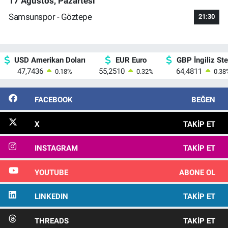
17 Ağustos, Pazartesi
Samsunspor - Göztepe
21:30
USD Amerikan Doları
EUR Euro
GBP İngiliz Ster
47,7436
55,2510
64,4811
0.18
%
0.32
%
0.38
FACEBOOK
BEĞEN
X
TAKIP ET
INSTAGRAM
TAKIP ET
YOUTUBE
ABONE OL
LINKEDIN
TAKIP ET
THREADS
TAKIP ET