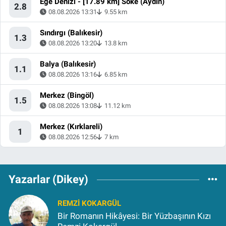
Ege Denizi - [17.89 km] Söke (Aydın)
2.8
08.08.2026 13:31
9.55 km
Sındırgı (Balıkesir)
1.3
08.08.2026 13:20
13.8 km
Balya (Balıkesir)
1.1
08.08.2026 13:16
6.85 km
Merkez (Bingöl)
1.5
08.08.2026 13:08
11.12 km
Merkez (Kırklareli)
1
08.08.2026 12:56
7 km
Yazarlar (Dikey)
REMZI KOKARGÜL
Bir Romanın Hikâyesi: Bir Yüzbaşının Kızı