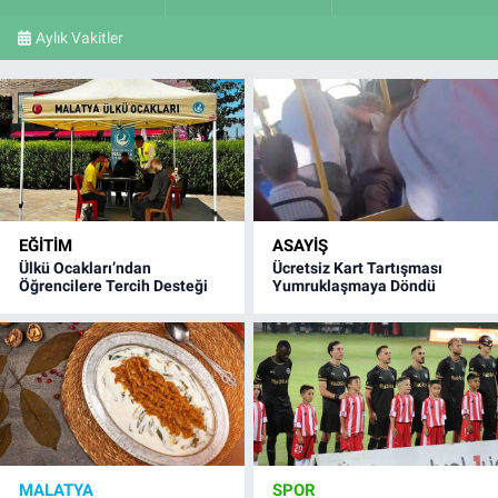
Aylık Vakitler
EĞITIM
ASAYIŞ
Ülkü Ocakları’ndan
Ücretsiz Kart Tartışması
Öğrencilere Tercih Desteği
Yumruklaşmaya Döndü
MALATYA
SPOR