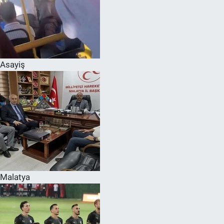
Asayiş
Malatya