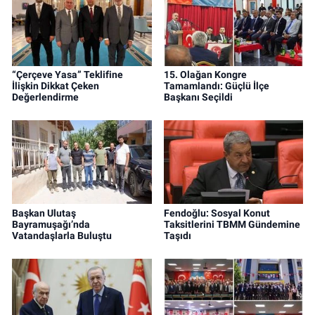
“Çerçeve Yasa” Teklifine
15. Olağan Kongre
İlişkin Dikkat Çeken
Tamamlandı: Güçlü İlçe
Değerlendirme
Başkanı Seçildi
Başkan Ulutaş
Fendoğlu: Sosyal Konut
Bayramuşağı’nda
Taksitlerini TBMM Gündemine
Vatandaşlarla Buluştu
Taşıdı