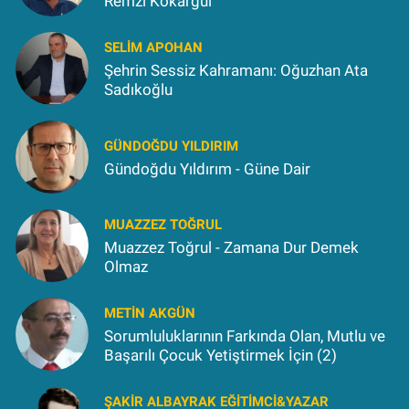
Remzi Kokargül
SELIM APOHAN
Şehrin Sessiz Kahramanı: Oğuzhan Ata
Sadıkoğlu
GÜNDOĞDU YILDIRIM
Gündoğdu Yıldırım - Güne Dair
MUAZZEZ TOĞRUL
Muazzez Toğrul - Zamana Dur Demek
Olmaz
METIN AKGÜN
Sorumluluklarının Farkında Olan, Mutlu ve
Başarılı Çocuk Yetiştirmek İçin (2)
ŞAKIR ALBAYRAK EĞITIMCI&YAZAR