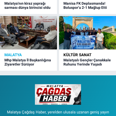
Malatya'nın kiraz yaprağı
Manisa FK Deplasmanda!
sarması dünya birincisi oldu
Boluspor’u 2-1 Mağlup Etti
MALATYA
KÜLTÜR SANAT
Mhp Malatya İl Başkanlığına
Malatyalı Gençler Çanakkale
Ziyaretler Sürüyor
Ruhunu Yerinde Yaşadı
Malatya Çağdaş Haber, yerelden ulusala uzanan geniş yayın