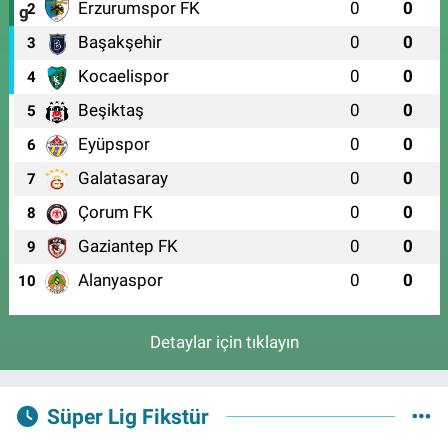
Erzurumspor FK
0
0
2
Başakşehir
0
0
3
Kocaelispor
0
0
4
Beşiktaş
0
0
5
Eyüpspor
0
0
6
Galatasaray
0
0
7
Çorum FK
0
0
8
Gaziantep FK
0
0
9
Alanyaspor
0
0
10
Detaylar için tıklayın
Süper Lig Fikstür