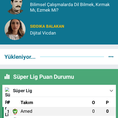
Bilimsel Çalışmalarda Dil Bilmek, Kırmak
Mı, Ezmek Mi?
SIDDIKA BALAKAN
Dijital Vicdan
Yükleniyor...
Süper Lig Puan Durumu
Süper Lig
#
Takım
O
P
Amed
0
0
1