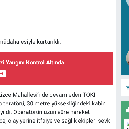
 müdahalesiyle kurtarıldı.
zi Yangını Kontrol Altında
Y
ı İkizce Mahallesi’nde devam eden TOKİ
 operatörü, 30 metre yüksekliğindeki kabin
yıldı. Operatörün uzun süre hareket
, olay yerine itfaiye ve sağlık ekipleri sevk