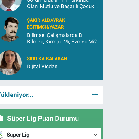
Olan, Mutlu ve Başarılı Çocuk
Yetiştirmek İçin (2)
ŞAKIR ALBAYRAK
EĞITIMCI&YAZAR
Bilimsel Çalışmalarda Dil
Bilmek, Kırmak Mı, Ezmek Mi?
SIDDIKA BALAKAN
Dijital Vicdan
ükleniyor...
Süper Lig Puan Durumu
Süper Lig