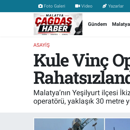
Foto Galeri
Video
Yazarlar
Nöbetçi Eczaneler
Gündem
Malatya
Hava Durumu
ASAYIŞ
Kule Vinç O
Malatya Namaz Vakitleri
Trafik Durumu
Rahatsızlan
Süper Lig Puan Durumu ve Fikstür
Malatya’nın Yeşilyurt ilçesi İ
Tüm Manşetler
operatörü, yaklaşık 30 metre y
Son Dakika Haberleri
Haber Arşivi