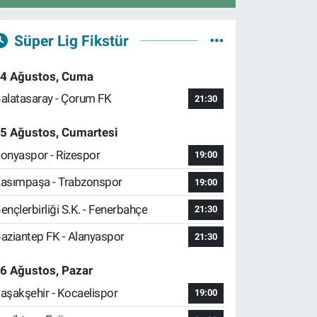
Süper Lig Fikstür
4 Ağustos, Cuma
alatasaray - Çorum FK
21:30
5 Ağustos, Cumartesi
onyaspor - Rizespor
19:00
asımpaşa - Trabzonspor
19:00
ençlerbirliği S.K. - Fenerbahçe
21:30
aziantep FK - Alanyaspor
21:30
6 Ağustos, Pazar
aşakşehir - Kocaelispor
19:00