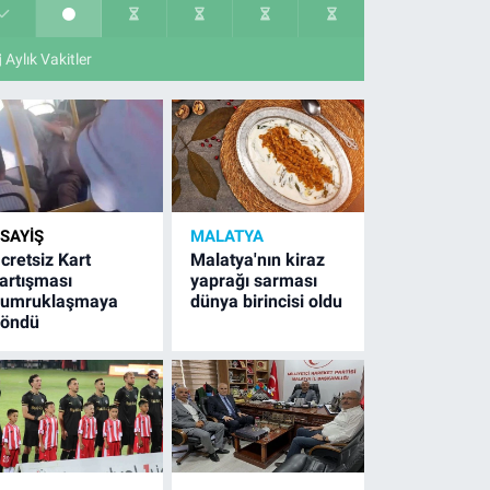
Aylık Vakitler
SAYIŞ
MALATYA
cretsiz Kart
Malatya'nın kiraz
artışması
yaprağı sarması
umruklaşmaya
dünya birincisi oldu
öndü