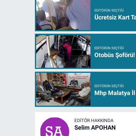
EDITÖRÜN SEÇTIĞI
Ücretsiz Kart 
EDITÖRÜN SEÇTIĞI
Otobüs Şoförü!
EDITÖRÜN SEÇTIĞI
Mhp Malatya İl 
EDITÖR HAKKINDA
Selim APOHAN