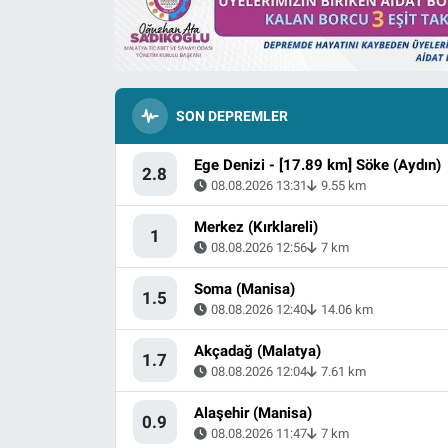
SON DEPREMLER
Ege Denizi - [17.89 km] Söke (Aydın)
2.8
08.08.2026 13:31
9.55 km
Merkez (Kırklareli)
1
08.08.2026 12:56
7 km
Soma (Manisa)
1.5
08.08.2026 12:40
14.06 km
Akçadağ (Malatya)
1.7
08.08.2026 12:04
7.61 km
Alaşehir (Manisa)
0.9
08.08.2026 11:47
7 km