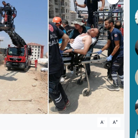
-
+
A
A