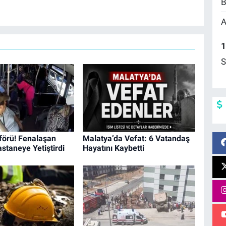
B
A
1
S
förü! Fenalaşan
Malatya’da Vefat: 6 Vatandaş
staneye Yetiştirdi
Hayatını Kaybetti