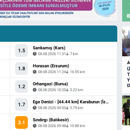
Sarıkamış (Kars)
1.5
08.08.2026 11:31
7 km
A
Horasan (Erzurum)
1.8
Ü
08.08.2026 11:24
16.55 km
T
Y
Orhangazi (Bursa)
D
1.2
08.08.2026 10:20
5.22 km
Ege Denizi - [44.44 km] Karaburun (İzmir)
1.7
08.08.2026 09:53
5.79 km
Sındırgı (Balıkesir)
3.1
08.08.2026 09:48
10.88 km