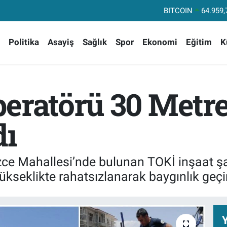
DOLAR
47,74
EURO
55,25
Politika
Asayiş
Sağlık
Spor
Ekonomi
Eğitim
K
STERLİN
64,48
GRAM ALTIN
6660.
BİST100
13.
peratörü 30 Metr
BITCOIN
64.959,
dı
kizce Mahallesi’nde bulunan TOKİ inşaat şa
ükseklikte rahatsızlanarak baygınlık geçir
Y