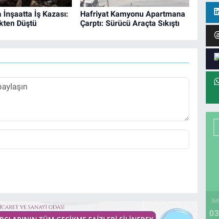
 İnşaatta İş Kazası:
Hafriyat Kamyonu Apartmana
kten Düştü
Çarptı: Sürücü Araçta Sıkıştı
İM
03