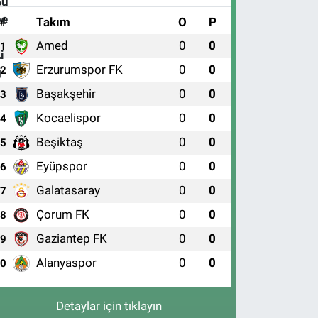
#
Takım
O
P
Amed
0
0
1
Erzurumspor FK
0
0
2
Başakşehir
0
0
3
Kocaelispor
0
0
4
Beşiktaş
0
0
5
Eyüpspor
0
0
6
Galatasaray
0
0
7
Çorum FK
0
0
8
Gaziantep FK
0
0
9
Alanyaspor
0
0
10
Detaylar için tıklayın