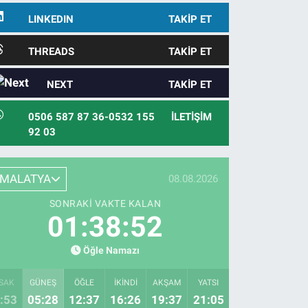
LINKEDIN
TAKIP ET
THREADS
TAKIP ET
NEXT
TAKIP ET
0506 587 87 36-0532 155
İLETIŞIM
92 03
MALATYA
08.08.2026
SONRAKI VAKTE KALAN
01:38:51
Öğle Namazı
SAK
GÜNEŞ
ÖĞLE
İKINDI
AKŞAM
YATSI
:53
05:28
12:37
16:26
19:37
21:05