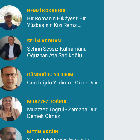
REMZI KOKARGÜL
Bir Romanın Hikâyesi: Bir
Yüzbaşının Kızı Remzi
Kokargül
SELIM APOHAN
Şehrin Sessiz Kahramanı:
Oğuzhan Ata Sadıkoğlu
GÜNDOĞDU YILDIRIM
Gündoğdu Yıldırım - Güne Dair
MUAZZEZ TOĞRUL
Muazzez Toğrul - Zamana Dur
Demek Olmaz
METIN AKGÜN
Sorumluluklarının Farkında