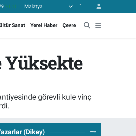
°
Malatya
36
%0.18
10
%0.32
ültür Sanat
Yerel Haber
Çevre
11
%0.38
55
%0.03
779
%-14
e Yüksekte
79
%1.11
ntiyesinde görevli kule vinç
di.
azarlar (Dikey)