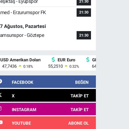
eşiktaş - Eyüpspor
21:30
med - Erzurumspor FK
21:30
7 Ağustos, Pazartesi
amsunspor - Göztepe
21:30
USD Amerikan Doları
EUR Euro
GBP İngiliz Sterlini
47,7436
55,2510
64,4811
0.18
%
0.32
%
0.38
%
FACEBOOK
BEĞEN
X
TAKIP ET
INSTAGRAM
TAKIP ET
YOUTUBE
ABONE OL