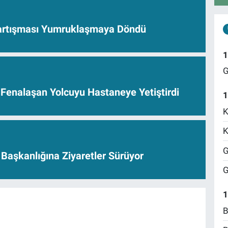
Tartışması Yumruklaşmaya Döndü
1
G
 Fenalaşan Yolcuyu Hastaneye Yetiştirdi
1
K
K
G
Başkanlığına Ziyaretler Sürüyor
G
1
B