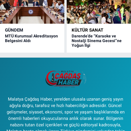
GÜNDEM
KÜLTÜR SANAT
MTÜ Kurumsal Akreditasyon
Darende’de “Karaoke ve
Belgesini Aldı
Nostalji Sinema Gecesi”ne
Yoğun İlgi
Malatya Çağdaş Haber, yerelden ulusala uzanan geniş yayın
ağıyla doğru, tarafsız ve hızlı haberciliğin adresidir. Güncel
gelişmeler, siyaset, ekonomi, spor ve yaşam başlıklarında en
önemli haberleri okuyucularına anlık olarak sunar. Bölgenin
nabzını tutan özel içerikleri ve güçlü editoryal kadrosuyla,