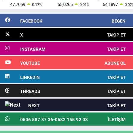
47,7069
55,0265
64,1897
0.17
%
0.01
%
0.02
FACEBOOK
BEĞEN
X
TAKIP ET
INSTAGRAM
TAKIP ET
YOUTUBE
ABONE OL
LINKEDIN
TAKIP ET
THREADS
TAKIP ET
NEXT
TAKIP ET
0506 587 87 36-0532 155 92 03
İLETIŞIM