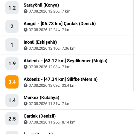
Sarayönü (Konya)
1.2
07.08.2026 12:28
7 km
Acıgöl - [06.73 km] Çardak (Denizli)
2
07.08.2026 12:24
7 km
İnönü (Eskişehir)
1
07.08.2026 12:10
7.36 km
Akdeniz - [63.12 km] Seydikemer (Muğla)
1.9
07.08.2026 12:08
7 km
Akdeniz - [47.34 km] Silifke (Mersin)
3.4
07.08.2026 12:03
33.4 km
Merkez (Kütahya)
1.4
07.08.2026 11:31
7 km
Çardak (Denizli)
2.5
07.08.2026 11:26
8.14 km