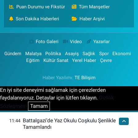
Puan Durumu ve Fikstür
Tüm Manşetler
Son Dakika Haberleri
Haber Arşivi
Foto Galeri
Video
Yazarlar
Gündem
Malatya
Politika
Asayiş
Sağlık
Spor
Ekonomi
Eğitim
Kültür Sanat
Yerel Haber
Çevre
Haber Yazılımı:
TE Bilişim
En iyi site deneyimi sağlamak için çerezlerden
faydalanıyoruz. Detaylar için lütfen tıklayın.
Gizlilik
Sözleşmesi
Tamam
Battalgazi’de Yaz Okulu Coşkulu Şenlikle
11:44
Tamamlandı