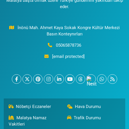
Malatya başta olmak üzere Türkiye gündemini yakından takip
eder.
İnönü Mah. Ahmet Kaya Sokak Kongre Kültür Merkezi
Basın Konteynırları
05065878736
[email protected]
Nöbetçi Eczaneler
Hava Durumu
Malatya Namaz
Trafik Durumu
Vakitleri