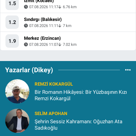
İzmit (Kocaeli)
1.5
07.08.2026 11:17
6.76 km
Sındırgı (Balıkesir)
1.2
07.08.2026 11:11
7 km
Merkez (Erzincan)
1.9
07.08.2026 11:07
7.02 km
Yazarlar (Dikey)
REMZI KOKARGÜL
Bir Romanın Hikâyesi: Bir Yüzbaşının Kızı
Remzi Kokargül
SELIM APOHAN
Şehrin Sessiz Kahramanı: Oğuzhan Ata
Sadıkoğlu