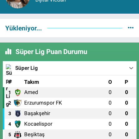
Yükleniyor...
Süper Lig Puan Durumu
Süper Lig
#
Takım
O
P
Amed
0
0
1
Erzurumspor FK
0
0
2
Başakşehir
0
0
3
Kocaelispor
0
0
4
Beşiktaş
0
0
5