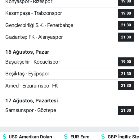
Konyaspor - Rizespor
19:00
Kasımpaşa - Trabzonspor
19:00
Gençlerbirliği S.K. - Fenerbahçe
21:30
Gaziantep FK - Alanyaspor
21:30
16 Ağustos, Pazar
Başakşehir - Kocaelispor
19:00
Beşiktaş - Eyüpspor
21:30
Amed - Erzurumspor FK
21:30
17 Ağustos, Pazartesi
Samsunspor - Göztepe
21:30
USD Amerikan Doları
EUR Euro
GBP İngiliz Ster