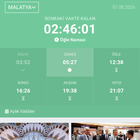
MALATYA
07.08.2026
SONRAKI VAKTE KALAN
02:45:59
Öğle Namazı
İMSAK
GÜNEŞ
ÖĞLE
03:52
05:27
12:38
İKINDI
AKŞAM
YATSI
16:26
19:38
21:07
Aylık Vakitler