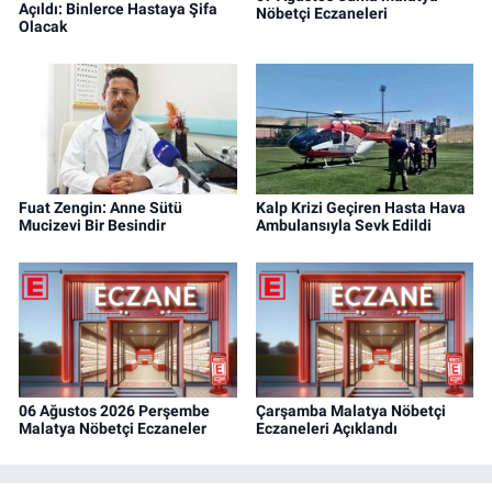
Açıldı: Binlerce Hastaya Şifa
Nöbetçi Eczaneleri
Olacak
Fuat Zengin: Anne Sütü
Kalp Krizi Geçiren Hasta Hava
Mucizevi Bir Besindir
Ambulansıyla Sevk Edildi
06 Ağustos 2026 Perşembe
Çarşamba Malatya Nöbetçi
Malatya Nöbetçi Eczaneler
Eczaneleri Açıklandı