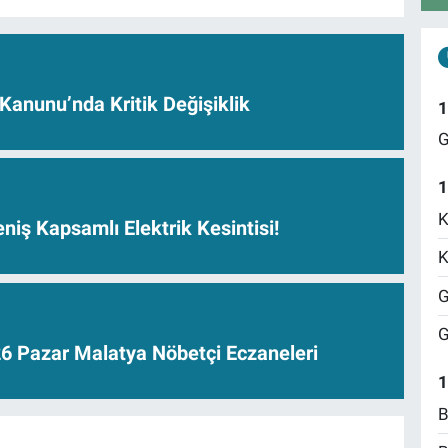
anunu’nda Kritik Değişiklik
1
G
1
K
niş Kapsamlı Elektrik Kesintisi!
K
G
G
6 Pazar Malatya Nöbetçi Eczaneleri
1
B