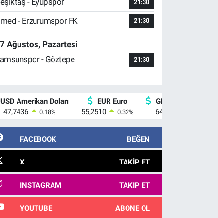
eşiktaş - Eyüpspor
21:30
med - Erzurumspor FK
21:30
7 Ağustos, Pazartesi
amsunspor - Göztepe
21:30
USD Amerikan Doları
EUR Euro
GBP İngiliz Sterlini
47,7436
55,2510
64,4811
0.18
%
0.32
%
0.38
%
FACEBOOK
BEĞEN
X
TAKIP ET
INSTAGRAM
TAKIP ET
YOUTUBE
ABONE OL