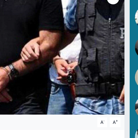
-
+
A
A