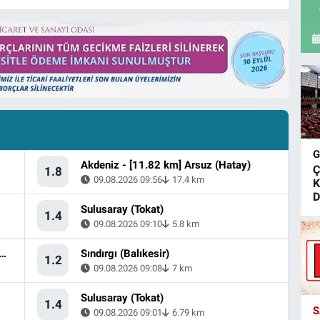
Akdeniz - [11.82 km] Arsuz (Hatay)
Ç
1.8
09.08.2026 09:56
17.4 km
K
D
Sulusaray (Tokat)
1.4
09.08.2026 09:10
5.8 km
, Halep (Suriye) - [18.34 km] Suruç (Şanlıurfa)
Sındırgı (Balıkesir)
1.2
09.08.2026 09:08
7 km
Sulusaray (Tokat)
1.4
S
09.08.2026 09:01
6.79 km