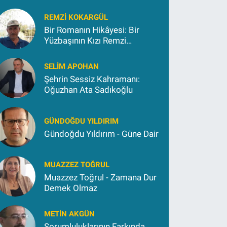
REMZI KOKARGÜL
Bir Romanın Hikâyesi: Bir
Yüzbaşının Kızı Remzi
Kokargül
SELIM APOHAN
Şehrin Sessiz Kahramanı:
Oğuzhan Ata Sadıkoğlu
GÜNDOĞDU YILDIRIM
Gündoğdu Yıldırım - Güne Dair
MUAZZEZ TOĞRUL
Muazzez Toğrul - Zamana Dur
Demek Olmaz
METIN AKGÜN
Sorumluluklarının Farkında