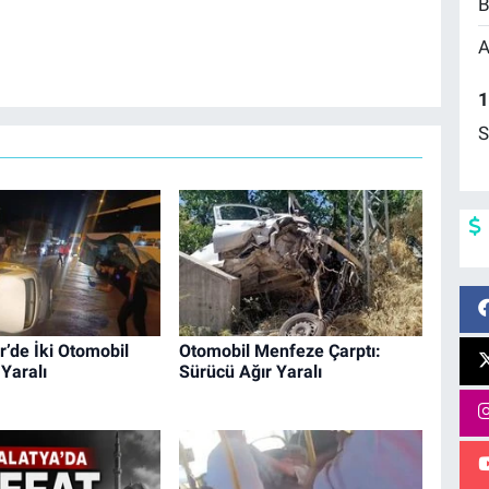
B
A
1
S
’de İki Otomobil
Otomobil Menfeze Çarptı:
 Yaralı
Sürücü Ağır Yaralı