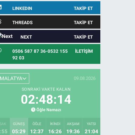
LINKEDIN
TAKIP ET
THREADS
TAKIP ET
NEXT
TAKIP ET
0506 587 87 36-0532 155
İLETIŞIM
92 03
MALATYA
09.08.2026
SONRAKI VAKTE KALAN
02:48:12
Öğle Namazı
SAK
GÜNEŞ
ÖĞLE
İKINDI
AKŞAM
YATSI
:55
05:29
12:37
16:26
19:36
21:04