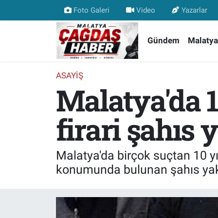
Foto Galeri
Video
Yazarlar
Nöbetçi Eczaneler
Gündem
Malatya
Hava Durumu
ASAYIŞ
Malatya'da 1
Malatya Namaz Vakitleri
Trafik Durumu
firari şahıs
Süper Lig Puan Durumu ve Fikstür
Malatya'da birçok suçtan 10 yı
Tüm Manşetler
konumunda bulunan şahıs yakal
Son Dakika Haberleri
Haber Arşivi