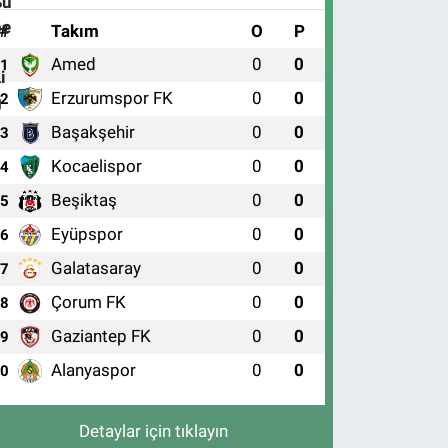
#
Takım
O
P
Amed
0
0
1
Erzurumspor FK
0
0
2
Başakşehir
0
0
3
Kocaelispor
0
0
4
Beşiktaş
0
0
5
Eyüpspor
0
0
6
Galatasaray
0
0
7
Çorum FK
0
0
8
Gaziantep FK
0
0
9
Alanyaspor
0
0
10
Detaylar için tıklayın