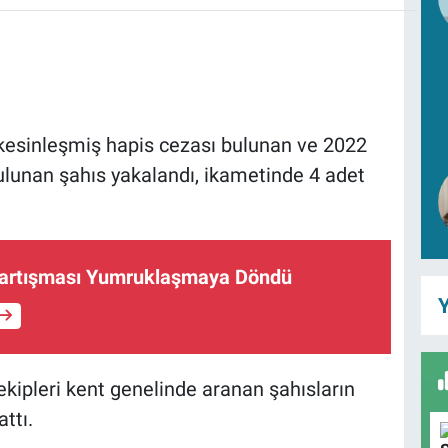
y kesinleşmiş hapis cezası bulunan ve 2022
ulunan şahıs yakalandı, ikametinde 4 adet
 Tartışması Yumruklaşmaya Döndü
Y
kipleri kent genelinde aranan şahısların
ttı.