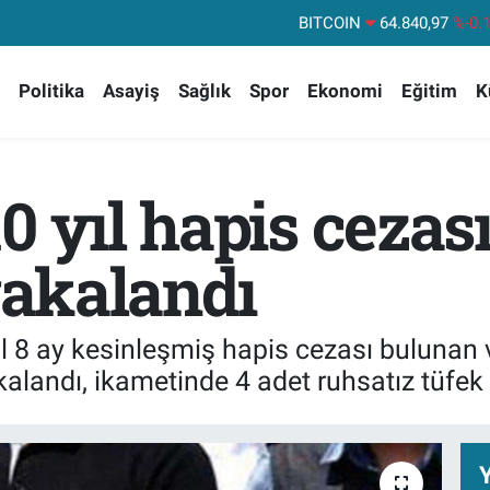
DOLAR
47,7436
%0.
EURO
55,2510
%0.
Politika
Asayiş
Sağlık
Spor
Ekonomi
Eğitim
K
STERLİN
64,4811
%0.
GRAM ALTIN
6660.55
%
BİST100
13.779
%-
0 yıl hapis cezas
BITCOIN
64.840,97
%-0.
 yakalandı
l 8 ay kesinleşmiş hapis cezası bulunan ve
andı, ikametinde 4 adet ruhsatız tüfek el
Y