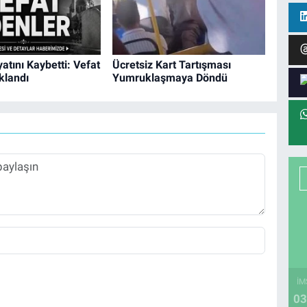
yatını Kaybetti: Vefat
Ücretsiz Kart Tartışması
ıklandı
Yumruklaşmaya Döndü
İM
03