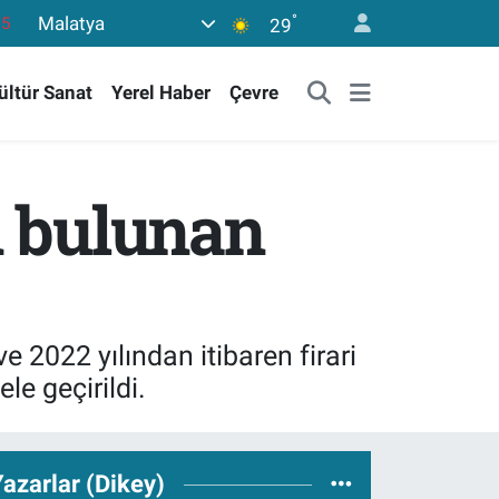
°
Malatya
18
29
32
ültür Sanat
Yerel Haber
Çevre
38
0
14
ı bulunan
15
 2022 yılından itibaren firari
e geçirildi.
azarlar (Dikey)