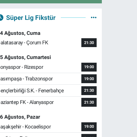
Süper Lig Fikstür
4 Ağustos, Cuma
alatasaray - Çorum FK
21:30
5 Ağustos, Cumartesi
onyaspor - Rizespor
19:00
asımpaşa - Trabzonspor
19:00
ençlerbirliği S.K. - Fenerbahçe
21:30
aziantep FK - Alanyaspor
21:30
6 Ağustos, Pazar
aşakşehir - Kocaelispor
19:00