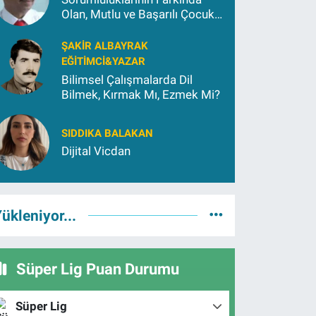
Olan, Mutlu ve Başarılı Çocuk
Yetiştirmek İçin (2)
ŞAKIR ALBAYRAK
EĞITIMCI&YAZAR
Bilimsel Çalışmalarda Dil
Bilmek, Kırmak Mı, Ezmek Mi?
SIDDIKA BALAKAN
Dijital Vicdan
ükleniyor...
Süper Lig Puan Durumu
Süper Lig