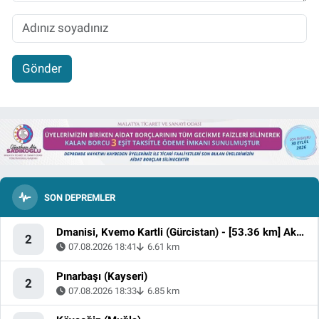
Gönder
SON DEPREMLER
Dmanisi, Kvemo Kartli (Gürcistan) - [53.36 km] Akyaka (Kars)
2
07.08.2026 18:41
6.61 km
Pınarbaşı (Kayseri)
2
07.08.2026 18:33
6.85 km