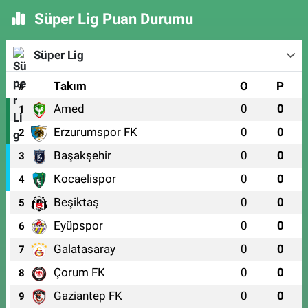
Süper Lig Puan Durumu
Süper Lig
#
Takım
O
P
Amed
0
0
1
Erzurumspor FK
0
0
2
Başakşehir
0
0
3
Kocaelispor
0
0
4
Beşiktaş
0
0
5
Eyüpspor
0
0
6
Galatasaray
0
0
7
Çorum FK
0
0
8
Gaziantep FK
0
0
9