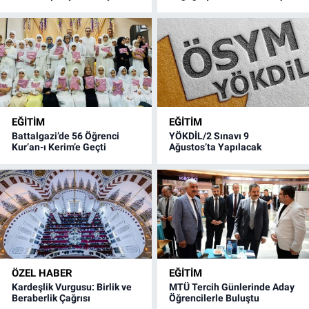
EĞITIM
EĞITIM
Battalgazi’de 56 Öğrenci
YÖKDİL/2 Sınavı 9
Kur’an-ı Kerim’e Geçti
Ağustos’ta Yapılacak
ÖZEL HABER
EĞITIM
Kardeşlik Vurgusu: Birlik ve
MTÜ Tercih Günlerinde Aday
Beraberlik Çağrısı
Öğrencilerle Buluştu