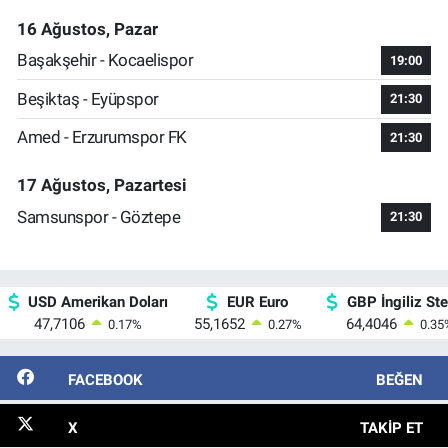
16 Ağustos, Pazar
Başakşehir - Kocaelispor
19:00
Beşiktaş - Eyüpspor
21:30
Amed - Erzurumspor FK
21:30
17 Ağustos, Pazartesi
Samsunspor - Göztepe
21:30
USD Amerikan Doları
EUR Euro
GBP İngiliz Ster
47,7106
55,1652
64,4046
0.17
%
0.27
%
0.35
FACEBOOK
BEĞEN
X
TAKIP ET