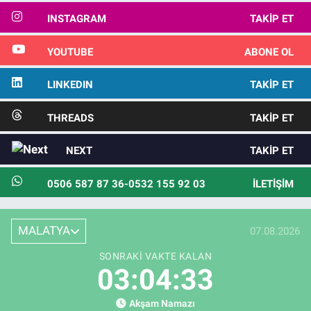
INSTAGRAM
TAKIP ET
YOUTUBE
ABONE OL
LINKEDIN
TAKIP ET
THREADS
TAKIP ET
NEXT
TAKIP ET
0506 587 87 36-0532 155 92 03
İLETIŞIM
MALATYA
07.08.2026
SONRAKI VAKTE KALAN
03:04:31
Akşam Namazı