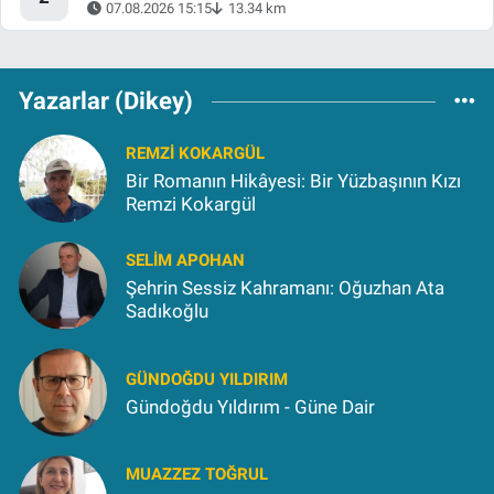
07.08.2026 15:15
13.34 km
Yazarlar (Dikey)
REMZI KOKARGÜL
Bir Romanın Hikâyesi: Bir Yüzbaşının Kızı
Remzi Kokargül
SELIM APOHAN
Şehrin Sessiz Kahramanı: Oğuzhan Ata
Sadıkoğlu
GÜNDOĞDU YILDIRIM
Gündoğdu Yıldırım - Güne Dair
MUAZZEZ TOĞRUL