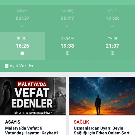
İMSAK
GÜNEŞ
ÖĞLE
03:52
05:27
12:38
İKINDI
AKŞAM
YATSI
16:26
19:38
21:07
Aylık Vakitler
ASAYIŞ
SAĞLIK
Malatya’da Vefat: 6
Uzmanlardan Uyarı: Beyin
Vatandaş Hayatını Kaybetti
Sağlığı İçin Erken Önlem Şart