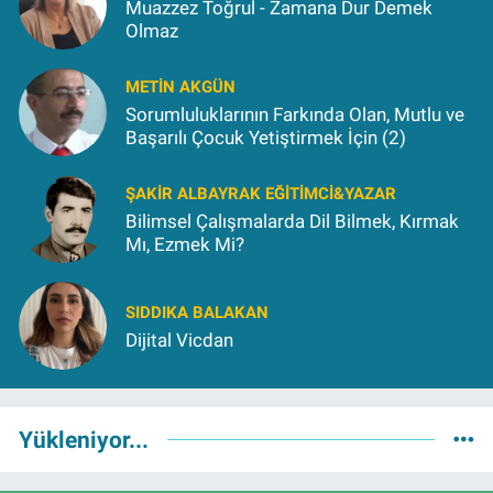
Muazzez Toğrul - Zamana Dur Demek
Olmaz
METIN AKGÜN
Sorumluluklarının Farkında Olan, Mutlu ve
Başarılı Çocuk Yetiştirmek İçin (2)
ŞAKIR ALBAYRAK EĞITIMCI&YAZAR
Bilimsel Çalışmalarda Dil Bilmek, Kırmak
Mı, Ezmek Mi?
SIDDIKA BALAKAN
Dijital Vicdan
Yükleniyor...