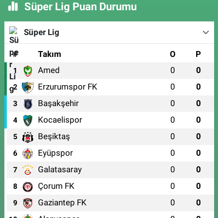
Süper Lig Puan Durumu
Süper Lig
#
Takım
O
P
Amed
0
0
1
Erzurumspor FK
0
0
2
Başakşehir
0
0
3
Kocaelispor
0
0
4
Beşiktaş
0
0
5
Eyüpspor
0
0
6
Galatasaray
0
0
7
Çorum FK
0
0
8
Gaziantep FK
0
0
9