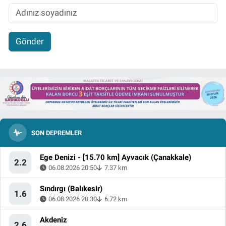
Gönder
SON DEPREMLER
Ege Denizi - [15.70 km] Ayvacık (Çanakkale)
2.2
06.08.2026 20:50
7.37 km
Sındırgı (Balıkesir)
1.6
06.08.2026 20:30
6.72 km
Akdeniz
2.6