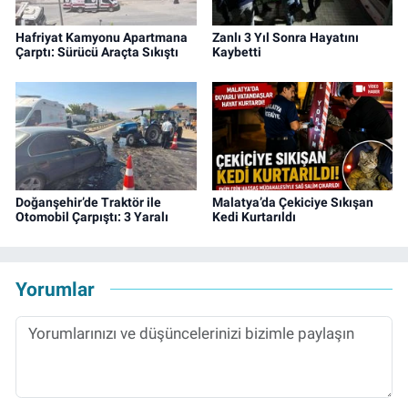
Hafriyat Kamyonu Apartmana
Zanlı 3 Yıl Sonra Hayatını
Çarptı: Sürücü Araçta Sıkıştı
Kaybetti
Doğanşehir’de Traktör ile
Malatya’da Çekiciye Sıkışan
Otomobil Çarpıştı: 3 Yaralı
Kedi Kurtarıldı
Yorumlar