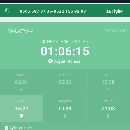
0506 587 87 36-0532 155 92 03
İLETIŞIM
MALATYA
06.08.2026
SONRAKI VAKTE KALAN
01:06:14
Akşam Namazı
İMSAK
GÜNEŞ
ÖĞLE
03:51
05:26
12:38
İKINDI
AKŞAM
YATSI
16:27
19:39
21:08
Aylık Vakitler