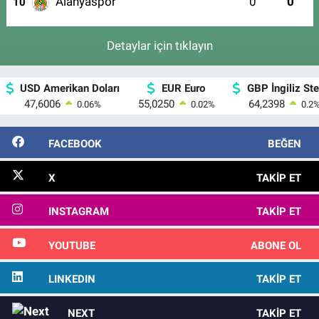
Alanyaspor
0
0
10
Detaylar için tıklayın
USD Amerikan Doları
EUR Euro
GBP İngiliz Ster
47,6006
55,0250
64,2398
0.06
%
0.02
%
0.2
FACEBOOK
BEĞEN
X
TAKIP ET
INSTAGRAM
TAKIP ET
YOUTUBE
ABONE OL
LINKEDIN
TAKIP ET
NEXT
TAKIP ET