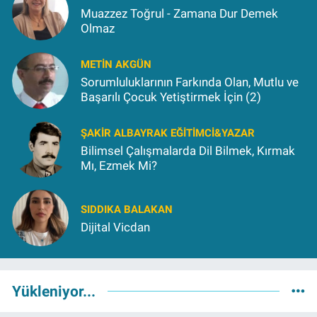
Muazzez Toğrul - Zamana Dur Demek
Olmaz
METIN AKGÜN
Sorumluluklarının Farkında Olan, Mutlu ve
Başarılı Çocuk Yetiştirmek İçin (2)
ŞAKIR ALBAYRAK EĞITIMCI&YAZAR
Bilimsel Çalışmalarda Dil Bilmek, Kırmak
Mı, Ezmek Mi?
SIDDIKA BALAKAN
Dijital Vicdan
Yükleniyor...