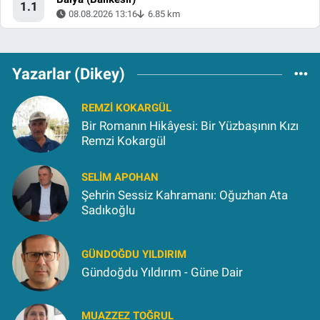
1.1
08.08.2026 13:16
6.85 km
Yazarlar (Dikey)
REMZI KOKARGÜL
Bir Romanın Hikâyesi: Bir Yüzbaşının Kızı
Remzi Kokargül
SELIM APOHAN
Şehrin Sessiz Kahramanı: Oğuzhan Ata
Sadıkoğlu
GÜNDOĞDU YILDIRIM
Gündoğdu Yıldırım - Güne Dair
MUAZZEZ TOĞRUL