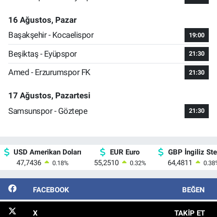
16 Ağustos, Pazar
Başakşehir - Kocaelispor
19:00
Beşiktaş - Eyüpspor
21:30
Amed - Erzurumspor FK
21:30
17 Ağustos, Pazartesi
Samsunspor - Göztepe
21:30
USD Amerikan Doları
EUR Euro
GBP İngiliz Ster
47,7436
55,2510
64,4811
0.18
%
0.32
%
0.38
FACEBOOK
BEĞEN
X
TAKIP ET