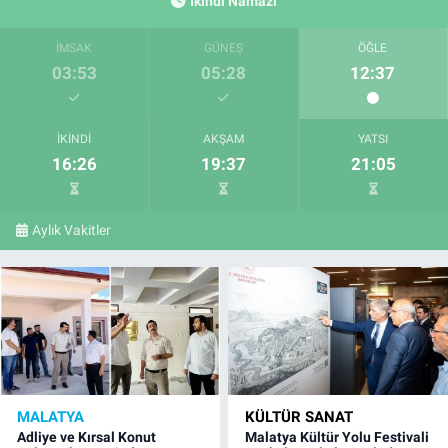
İkindi Namazı
İMSAK
GÜNEŞ
ÖĞLE
03:53
05:28
12:37
İKINDI
AKŞAM
YATSI
16:26
19:37
21:05
Aylık Vakitler
MALATYA
KÜLTÜR SANAT
Adliye ve Kırsal Konut
Malatya Kültür Yolu Festivali