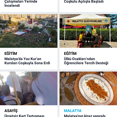
Çalışmaları Yerinde
Coşkulu Açılışla Başladı
İncelendi
EĞITIM
EĞITIM
Malatya’da Yaz Kur’an
Ülkü Ocakları’ndan
Kursları Coşkuyla Sona Erdi
Öğrencilere Tercih Desteği
ASAYIŞ
MALATYA
Ücretsiz Kart Tartışması
Malatya'nın kiraz yaprağı