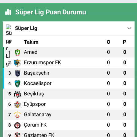
Süper Lig Puan Durumu
Süper Lig
#
Takım
O
P
Amed
0
0
1
Erzurumspor FK
0
0
2
Başakşehir
0
0
3
Kocaelispor
0
0
4
Beşiktaş
0
0
5
Eyüpspor
0
0
6
Galatasaray
0
0
7
Çorum FK
0
0
8
Gaziantep FK
0
0
9