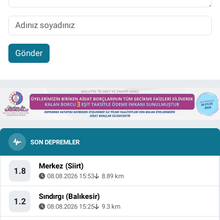
Gönder
SON DEPREMLER
Merkez (Siirt)
1.8
08.08.2026 15:53
8.89 km
Sındırgı (Balıkesir)
1.2
08.08.2026 15:25
9.3 km