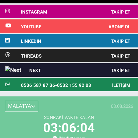
INSTAGRAM
TAKIP ET
YOUTUBE
ABONE OL
LINKEDIN
TAKIP ET
THREADS
TAKIP ET
NEXT
TAKIP ET
0506 587 87 36-0532 155 92 03
İLETIŞIM
MALATYA
08.08.2026
SONRAKI VAKTE KALAN
03:06:02