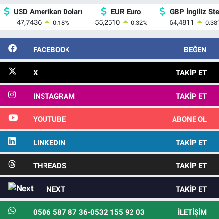
USD Amerikan Doları
EUR Euro
GBP İngiliz Ster
47,7436
55,2510
64,4811
0.18
%
0.32
%
0.38
FACEBOOK
BEĞEN
X
TAKIP ET
INSTAGRAM
TAKIP ET
YOUTUBE
ABONE OL
LINKEDIN
TAKIP ET
THREADS
TAKIP ET
NEXT
TAKIP ET
0506 587 87 36-0532 155 92 03
İLETIŞIM