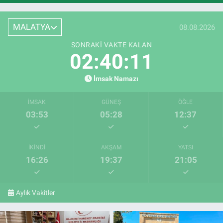
MALATYA
08.08.2026
SONRAKI VAKTE KALAN
02:40:10
İmsak Namazı
İMSAK
GÜNEŞ
ÖĞLE
03:53
05:28
12:37
İKINDI
AKŞAM
YATSI
16:26
19:37
21:05
Aylık Vakitler