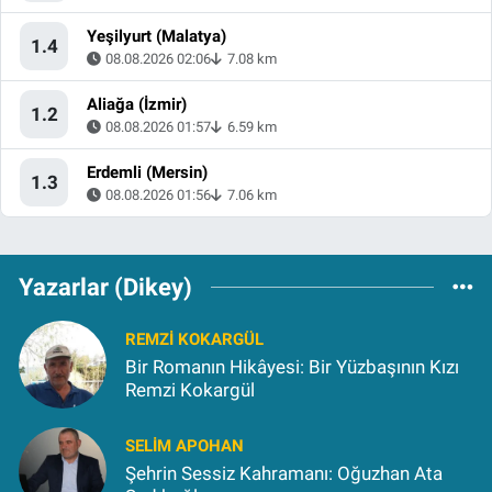
Yeşilyurt (Malatya)
1.4
08.08.2026 02:06
7.08 km
Aliağa (İzmir)
1.2
08.08.2026 01:57
6.59 km
Erdemli (Mersin)
1.3
08.08.2026 01:56
7.06 km
Yazarlar (Dikey)
REMZI KOKARGÜL
Bir Romanın Hikâyesi: Bir Yüzbaşının Kızı
Remzi Kokargül
SELIM APOHAN
Şehrin Sessiz Kahramanı: Oğuzhan Ata