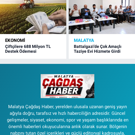
EKONOMI
MALATYA
Çiftçilere 688 Milyon TL
Battalgazi’de Çok Amaçlı
Destek Ödemesi
Taziye Evi Hizmete Girdi
Malatya Çağdaş Haber, yerelden ulusala uzanan geniş yayın
ağıyla doğru, tarafsız ve hızlı haberciliğin adresidir. Güncel
gelişmeler, siyaset, ekonomi, spor ve yaşam başlıklarında en
önemli haberleri okuyucularına anlık olarak sunar. Bölgenin
nabzını tutan özel içerikleri ve güçlü editoryal kadrosuyla,