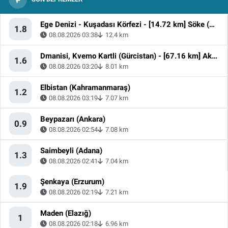
Ege Denizi - Kuşadası Körfezi - [14.72 km] Söke (Aydın)
1.8
08.08.2026 03:38
12.4 km
Dmanisi, Kvemo Kartli (Gürcistan) - [67.16 km] Akyaka (Kars)
1.6
08.08.2026 03:20
8.01 km
Elbistan (Kahramanmaraş)
1.2
08.08.2026 03:19
7.07 km
Beypazarı (Ankara)
0.9
08.08.2026 02:54
7.08 km
Saimbeyli (Adana)
1.3
08.08.2026 02:41
7.04 km
Şenkaya (Erzurum)
1.9
08.08.2026 02:19
7.21 km
Maden (Elazığ)
1
08.08.2026 02:18
6.96 km