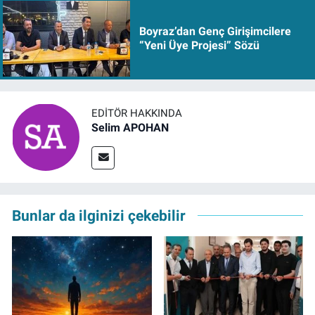
Boyraz’dan Genç Girişimcilere
“Yeni Üye Projesi” Sözü
EDITÖR HAKKINDA
Selim APOHAN
Bunlar da ilginizi çekebilir