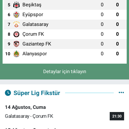
Beşiktaş
0
0
5
Eyüpspor
0
0
6
Galatasaray
0
0
7
Çorum FK
0
0
8
Gaziantep FK
0
0
9
Alanyaspor
0
0
10
Detaylar için tıklayın
Süper Lig Fikstür
14 Ağustos, Cuma
Galatasaray - Çorum FK
21:30