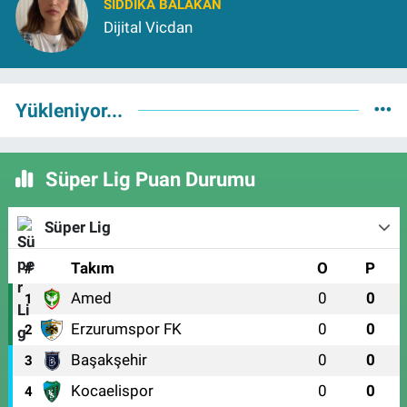
SIDDIKA BALAKAN
Dijital Vicdan
Yükleniyor...
Süper Lig Puan Durumu
Süper Lig
#
Takım
O
P
Amed
0
0
1
Erzurumspor FK
0
0
2
Başakşehir
0
0
3
Kocaelispor
0
0
4