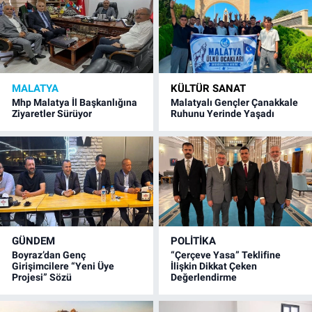
MALATYA
KÜLTÜR SANAT
Mhp Malatya İl Başkanlığına
Malatyalı Gençler Çanakkale
Ziyaretler Sürüyor
Ruhunu Yerinde Yaşadı
GÜNDEM
POLITIKA
Boyraz’dan Genç
“Çerçeve Yasa” Teklifine
Girişimcilere “Yeni Üye
İlişkin Dikkat Çeken
Projesi” Sözü
Değerlendirme