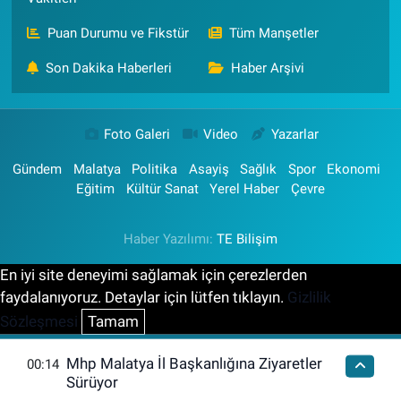
Puan Durumu ve Fikstür
Tüm Manşetler
Son Dakika Haberleri
Haber Arşivi
Foto Galeri
Video
Yazarlar
Gündem
Malatya
Politika
Asayiş
Sağlık
Spor
Ekonomi
Eğitim
Kültür Sanat
Yerel Haber
Çevre
Haber Yazılımı:
TE Bilişim
En iyi site deneyimi sağlamak için çerezlerden
faydalanıyoruz. Detaylar için lütfen tıklayın.
Gizlilik
Sözleşmesi
Tamam
Mhp Malatya İl Başkanlığına Ziyaretler
00:14
Sürüyor