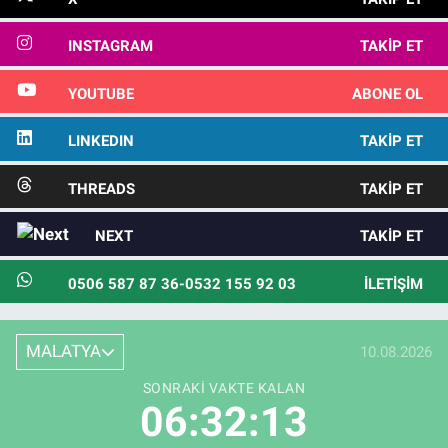
INSTAGRAM
TAKIP ET
YOUTUBE
ABONE OL
LINKEDIN
TAKIP ET
THREADS
TAKIP ET
NEXT
TAKIP ET
0506 587 87 36-0532 155 92 03
İLETIŞIM
MALATYA
10.08.2026
SONRAKI VAKTE KALAN
06:32:11