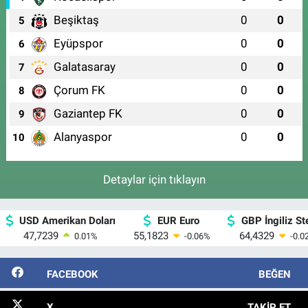
Beşiktaş
0
0
5
Eyüpspor
0
0
6
Galatasaray
0
0
7
Çorum FK
0
0
8
Gaziantep FK
0
0
9
Alanyaspor
0
0
10
Detaylar için tıklayın
USD Amerikan Doları
EUR Euro
GBP İngiliz Ste
47,7239
55,1823
64,4329
0.01
%
-0.06
%
-0.0
FACEBOOK
BEĞEN
X
TAKIP ET