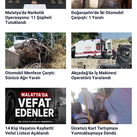
Malatya’da Narkotik
Doğanşehir’de İki Otomobil
Operasyonu: 11 Şüpheli
Çarpıştı: 1 Yaralı
Tutuklandı
Otomobil Menfeze Çarptı:
Akçadağ’da İş Makinesi
Sürücü Ağır Yaralı
Operatörü Yaralandı
14 Kişi Hayatını Kaybetti:
Ücretsiz Kart Tartışması
Vefat Listesi Açıklandı
Yumruklaşmaya Döndü