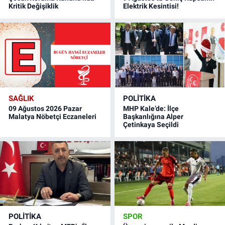
Kritik Değişiklik
Elektrik Kesintisi!
SAĞLIK
POLITIKA
09 Ağustos 2026 Pazar
MHP Kale’de: İlçe
Malatya Nöbetçi Eczaneleri
Başkanlığına Alper
Çetinkaya Seçildi
POLITIKA
SPOR