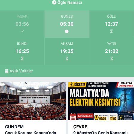
Öğle Namazı
İMSAK
GÜNEŞ
ÖĞLE
03:56
05:30
12:37
İKINDI
AKŞAM
YATSI
16:25
19:35
21:02
Aylık Vakitler
GÜNDEM
ÇEVRE
Çocuk Koruma Kanunu’nda
9 Ağustos’ta Geniş Kapsamlı