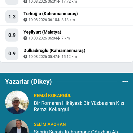
10.08.2026 06:31
17.72 km
Türkoğlu (Kahramanmaraş)
1.3
10.08.2026 06:10
8.13 km
Yeşilyurt (Malatya)
0.9
10.08.2026 06:04
7 km
Dulkadiroğlu (Kahramanmaraş)
0.9
10.08.2026 05:47
15.12 km
Yazarlar (Dikey)
REMZI KOKARGÜL
Bir Romanın Hikâyesi: Bir Yüzbaşının Kızı
Remzi Kokargül
SELIM APOHAN
Şehrin Sessiz Kahramanı: Oğuzhan Ata