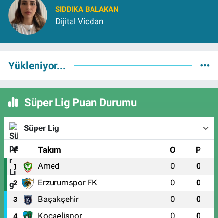
SIDDIKA BALAKAN
Dijital Vicdan
Yükleniyor...
Süper Lig Puan Durumu
Süper Lig
#
Takım
O
P
Amed
0
0
1
Erzurumspor FK
0
0
2
Başakşehir
0
0
3
Kocaelispor
0
0
4