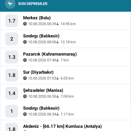
SON DEPREMLER
Merkez (Bolu)
1.7
10.08.2026 08:39
14.95 km
Sındırgı (Balıkesir)
2
10.08.2026 08:06
12.18 km
Pazarcık (Kahramanmaraş)
1.3
10.08.2026 07:46
7 km
Sur (Diyarbakır)
1.8
10.08.2026 07:03
6.05 km
Şehzadeler (Manisa)
1.4
10.08.2026 06:59
7.04 km
Sındırgı (Balıkesir)
1
10.08.2026 06:34
7.17 km
Akdeniz - [66.17 km] Kumluca (Antalya)
1.8