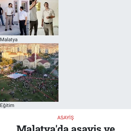
Malatya
Eğitim
ASAYIŞ
Malatya'da asayiş ve