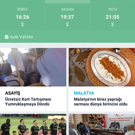
İKINDI
AKŞAM
YATSI
16:26
19:37
21:05
Aylık Vakitler
ASAYIŞ
MALATYA
Ücretsiz Kart Tartışması
Malatya'nın kiraz yaprağı
Yumruklaşmaya Döndü
sarması dünya birincisi oldu