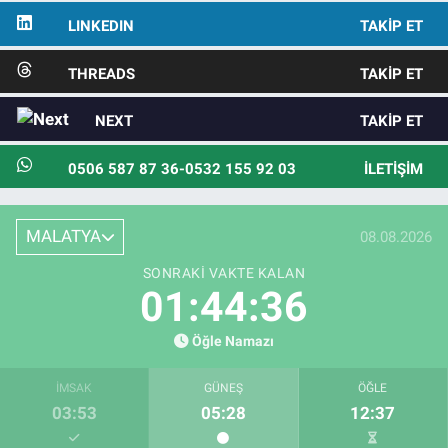
LINKEDIN
TAKIP ET
THREADS
TAKIP ET
NEXT
TAKIP ET
0506 587 87 36-0532 155 92 03
İLETIŞIM
MALATYA
08.08.2026
SONRAKI VAKTE KALAN
01:44:34
Öğle Namazı
İMSAK
GÜNEŞ
ÖĞLE
03:53
05:28
12:37