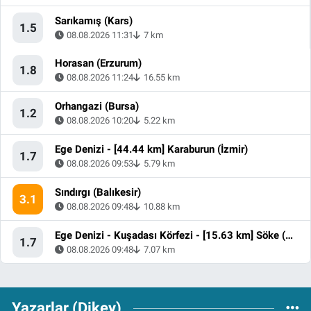
Sarıkamış (Kars)
1.5
08.08.2026 11:31
7 km
Horasan (Erzurum)
1.8
08.08.2026 11:24
16.55 km
Orhangazi (Bursa)
1.2
08.08.2026 10:20
5.22 km
Ege Denizi - [44.44 km] Karaburun (İzmir)
1.7
08.08.2026 09:53
5.79 km
Sındırgı (Balıkesir)
3.1
08.08.2026 09:48
10.88 km
Ege Denizi - Kuşadası Körfezi - [15.63 km] Söke (Aydın)
1.7
08.08.2026 09:48
7.07 km
Yazarlar (Dikey)