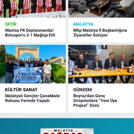
SPOR
MALATYA
Manisa FK Deplasmanda!
Mhp Malatya İl Başkanlığına
Boluspor’u 2-1 Mağlup Etti
Ziyaretler Sürüyor
KÜLTÜR SANAT
GÜNDEM
Malatyalı Gençler Çanakkale
Boyraz’dan Genç
Ruhunu Yerinde Yaşadı
Girişimcilere “Yeni Üye
Projesi” Sözü