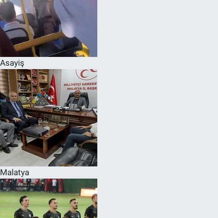
Asayiş
Malatya