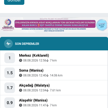
SON DEPREMLER
Merkez (Kırklareli)
1
08.08.2026 12:56
7 km
Soma (Manisa)
1.5
08.08.2026 12:40
14.06 km
Akçadağ (Malatya)
1.7
08.08.2026 12:04
7.61 km
Alaşehir (Manisa)
0.9
08.08.2026 11:47
7 km