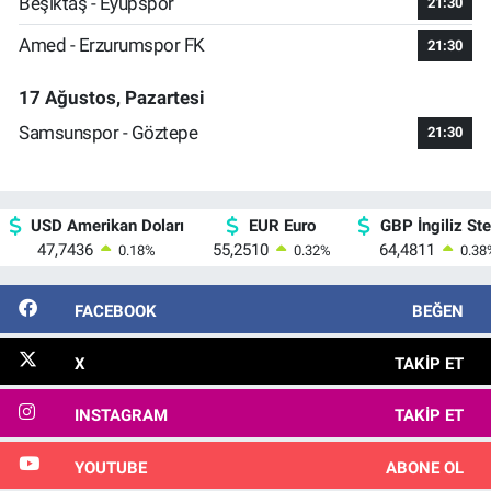
Beşiktaş - Eyüpspor
21:30
Amed - Erzurumspor FK
21:30
17 Ağustos, Pazartesi
Samsunspor - Göztepe
21:30
USD Amerikan Doları
EUR Euro
GBP İngiliz Ster
47,7436
55,2510
64,4811
0.18
%
0.32
%
0.38
FACEBOOK
BEĞEN
X
TAKIP ET
INSTAGRAM
TAKIP ET
YOUTUBE
ABONE OL