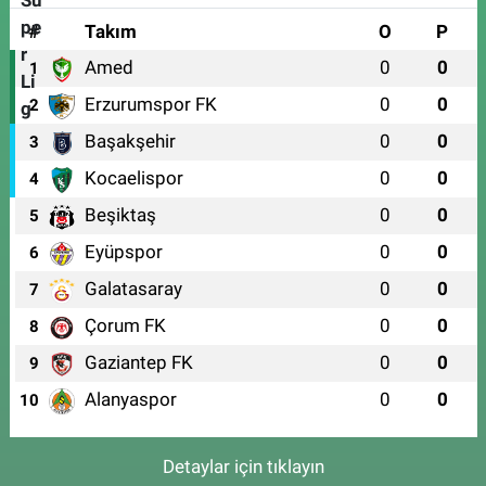
#
Takım
O
P
Amed
0
0
1
Erzurumspor FK
0
0
2
Başakşehir
0
0
3
Kocaelispor
0
0
4
Beşiktaş
0
0
5
Eyüpspor
0
0
6
Galatasaray
0
0
7
Çorum FK
0
0
8
Gaziantep FK
0
0
9
Alanyaspor
0
0
10
Detaylar için tıklayın