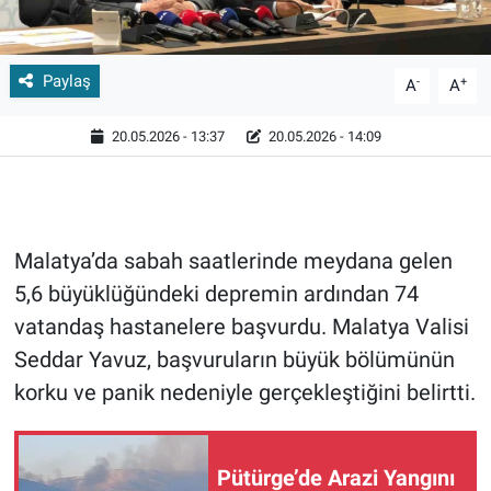
Paylaş
-
+
A
A
20.05.2026 - 13:37
20.05.2026 - 14:09
Malatya’da sabah saatlerinde meydana gelen
5,6 büyüklüğündeki depremin ardından 74
vatandaş hastanelere başvurdu. Malatya Valisi
Seddar Yavuz, başvuruların büyük bölümünün
korku ve panik nedeniyle gerçekleştiğini belirtti.
Pütürge’de Arazi Yangını