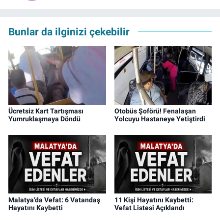
Bunlar da ilginizi çekebilir
Ücretsiz Kart Tartışması
Otobüs Şoförü! Fenalaşan
Yumruklaşmaya Döndü
Yolcuyu Hastaneye Yetiştirdi
Malatya’da Vefat: 6 Vatandaş
11 Kişi Hayatını Kaybetti:
Hayatını Kaybetti
Vefat Listesi Açıklandı