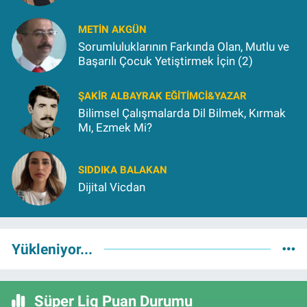
METIN AKGÜN
Sorumluluklarının Farkında Olan, Mutlu ve
Başarılı Çocuk Yetiştirmek İçin (2)
ŞAKIR ALBAYRAK EĞITIMCI&YAZAR
Bilimsel Çalışmalarda Dil Bilmek, Kırmak
Mı, Ezmek Mi?
SIDDIKA BALAKAN
Dijital Vicdan
Yükleniyor...
Süper Lig Puan Durumu