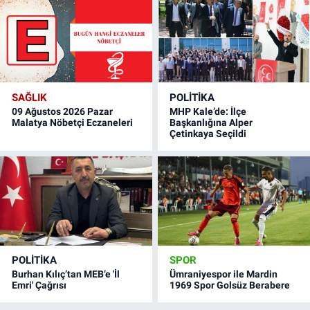
SAĞLIK
POLITIKA
09 Ağustos 2026 Pazar
MHP Kale’de: İlçe
Malatya Nöbetçi Eczaneleri
Başkanlığına Alper
Çetinkaya Seçildi
POLITIKA
SPOR
Burhan Kılıç’tan MEB’e 'İl
Ümraniyespor ile Mardin
Emri' Çağrısı
1969 Spor Golsüz Berabere