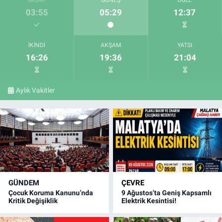
03:55
05:29
12:37
İKINDI
AKŞAM
YATSI
16:26
19:36
21:04
Aylık Vakitler
GÜNDEM
ÇEVRE
Çocuk Koruma Kanunu’nda
9 Ağustos’ta Geniş Kapsamlı
Kritik Değişiklik
Elektrik Kesintisi!