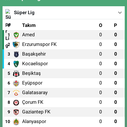
Süper Lig
#
Takım
O
P
Amed
0
0
1
Erzurumspor FK
0
0
2
Başakşehir
0
0
3
Kocaelispor
0
0
4
Beşiktaş
0
0
5
Eyüpspor
0
0
6
Galatasaray
0
0
7
Çorum FK
0
0
8
Gaziantep FK
0
0
9
Alanyaspor
0
0
10