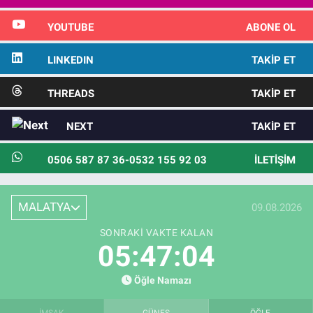
YOUTUBE
ABONE OL
LINKEDIN
TAKIP ET
THREADS
TAKIP ET
NEXT
TAKIP ET
0506 587 87 36-0532 155 92 03
İLETIŞIM
MALATYA
09.08.2026
SONRAKI VAKTE KALAN
05:47:03
Öğle Namazı
İMSAK
GÜNEŞ
ÖĞLE