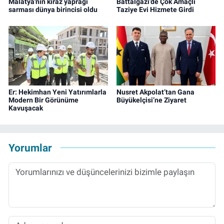
Malatya'nın kiraz yaprağı
Battalgazi’de Çok Amaçlı
sarması dünya birincisi oldu
Taziye Evi Hizmete Girdi
Er: Hekimhan Yeni Yatırımlarla
Nusret Akpolat’tan Gana
Modern Bir Görünüme
Büyükelçisi’ne Ziyaret
Kavuşacak
Yorumlar