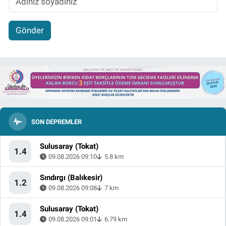
Gönder
SON DEPREMLER
Sulusaray (Tokat)
1.4
09.08.2026 09:10
5.8 km
Sındırgı (Balıkesir)
1.2
09.08.2026 09:08
7 km
Sulusaray (Tokat)
1.4
09.08.2026 09:01
6.79 km