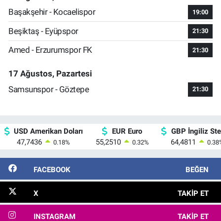
Başakşehir - Kocaelispor
19:00
Beşiktaş - Eyüpspor
21:30
Amed - Erzurumspor FK
21:30
17 Ağustos, Pazartesi
Samsunspor - Göztepe
21:30
USD Amerikan Doları
EUR Euro
GBP İngiliz Ster
47,7436
55,2510
64,4811
0.18
%
0.32
%
0.38
FACEBOOK
BEĞEN
X
TAKIP ET
INSTAGRAM
TAKIP ET