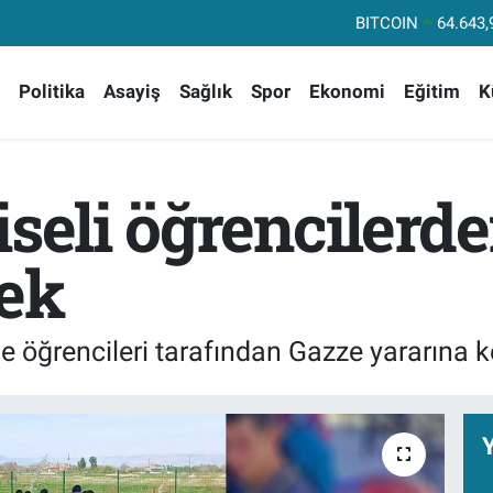
DOLAR
47
EURO
55,04
Politika
Asayiş
Sağlık
Spor
Ekonomi
Eğitim
K
STERLİN
64
GRAM ALTIN
6500.
BİST100
13
iseli öğrencilerd
BITCOIN
64.643,
tek
se öğrencileri tarafından Gazze yararına
Y