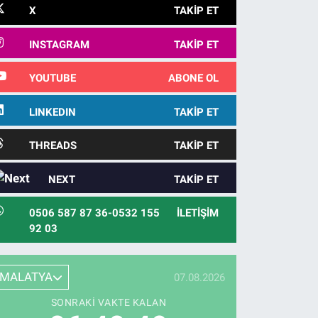
X
TAKIP ET
INSTAGRAM
TAKIP ET
YOUTUBE
ABONE OL
LINKEDIN
TAKIP ET
THREADS
TAKIP ET
NEXT
TAKIP ET
0506 587 87 36-0532 155
İLETIŞIM
92 03
MALATYA
07.08.2026
SONRAKI VAKTE KALAN