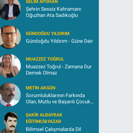
SELIM APOHAN
Şehrin Sessiz Kahramanı:
Oğuzhan Ata Sadıkoğlu
GÜNDOĞDU YILDIRIM
Gündoğdu Yıldırım - Güne Dair
MUAZZEZ TOĞRUL
Muazzez Toğrul - Zamana Dur
Demek Olmaz
METIN AKGÜN
Sorumluluklarının Farkında
Olan, Mutlu ve Başarılı Çocuk
Yetiştirmek İçin (2)
ŞAKIR ALBAYRAK
EĞITIMCI&YAZAR
Bilimsel Çalışmalarda Dil