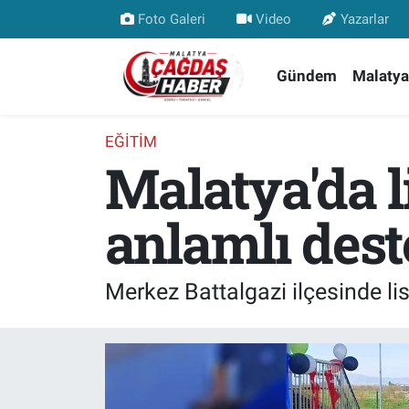
Foto Galeri
Video
Yazarlar
Nöbetçi Eczaneler
Gündem
Malatya
Hava Durumu
EĞITIM
Malatya'da l
Malatya Namaz Vakitleri
Trafik Durumu
anlamlı des
Süper Lig Puan Durumu ve Fikstür
Merkez Battalgazi ilçesinde li
Tüm Manşetler
Son Dakika Haberleri
Haber Arşivi