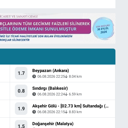
Beypazarı (Ankara)
1.7
06.08.2026 22:25
8.04 km
Sındırgı (Balıkesir)
0.8
06.08.2026 22:24
6.59 km
Akşehir Gölü - [02.73 km] Sultandağı (Afyonkarahisar)
1.9
06.08.2026 22:15
8.83 km
Doğanşehir (Malatya)
1.5