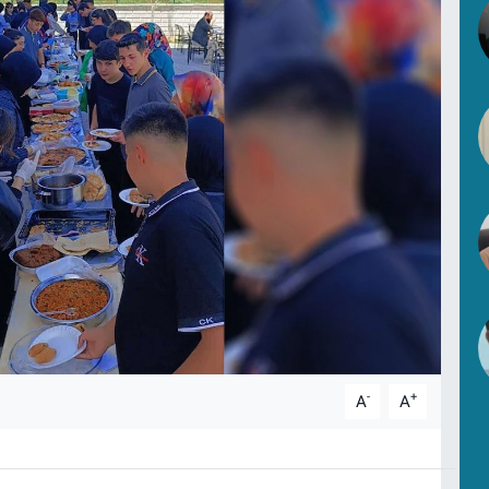
-
+
A
A