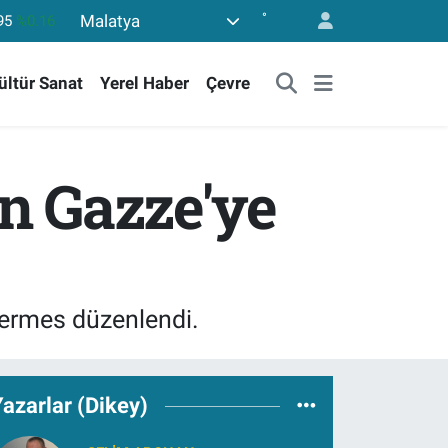
°
Malatya
,6704
%0
06
%-0.08
ültür Sanat
Yerel Haber
Çevre
,2143
%0
87
%0.12
.799
%70
en Gazze'ye
95
%0.16
 kermes düzenlendi.
azarlar (Dikey)