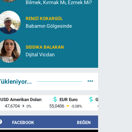
Bilmek, Kırmak Mı, Ezmek Mi?
REMZI KOKARGÜL
Babamın Gölgesinde
SIDDIKA BALAKAN
Dijital Vicdan
ükleniyor...
USD Amerikan Doları
EUR Euro
GBP İngiliz Sterlin
47,6704
55,0406
64,2143
0
%
-0.08
%
0
%
FACEBOOK
BEĞEN