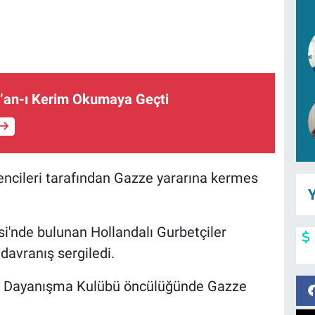
r’an-ı Kerim Okumaya Geçti
rencileri tarafından Gazze yararına kermes
Y
si'nde bulunan Hollandalı Gurbetçiler
 davranış sergiledi.
 ve Dayanışma Kulübü öncülüğünde Gazze