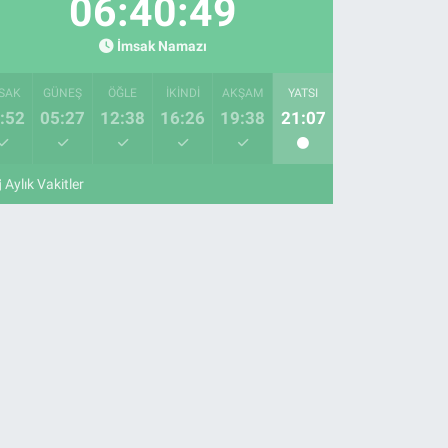
06:40:48
İmsak Namazı
SAK
GÜNEŞ
ÖĞLE
İKINDI
AKŞAM
YATSI
:52
05:27
12:38
16:26
19:38
21:07
Aylık Vakitler