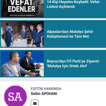
14 Kişi Hayatını Kaybetti: Vefat
Listesi Açıklandı
Alpaslan’dan Malatya Şehir
Kütüphanesi’ne Tam Not
Boyraz’dan İYİ Parti’ye Ziyaret:
'Malatya İçin Ortak Akıl'
EDITÖR HAKKINDA
Selim APOHAN