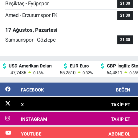
Beşiktaş - Eyüpspor
21:30
Amed - Erzurumspor FK
21:30
17 Ağustos, Pazartesi
Samsunspor - Göztepe
21:30
USD Amerikan Doları
EUR Euro
GBP İngiliz Ster
47,7436
55,2510
64,4811
0.18
%
0.32
%
0.38
FACEBOOK
BEĞEN
X
TAKIP ET
INSTAGRAM
TAKIP ET
YOUTUBE
ABONE OL