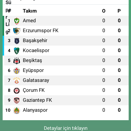
#
Takım
O
P
Amed
0
0
1
Erzurumspor FK
0
0
2
Başakşehir
0
0
3
Kocaelispor
0
0
4
Beşiktaş
0
0
5
Eyüpspor
0
0
6
Galatasaray
0
0
7
Çorum FK
0
0
8
Gaziantep FK
0
0
9
Alanyaspor
0
0
10
Detaylar için tıklayın