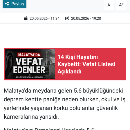
Paylaş
-
+
A
A
20.05.2026 - 11:34
20.05.2026 - 19:20
14 Kişi Hayatını
Kaybetti: Vefat Listesi
Açıklandı
Malatya’da meydana gelen 5.6 büyüklüğündeki
deprem kentte paniğe neden olurken, okul ve iş
yerlerinde yaşanan korku dolu anlar güvenlik
kameralarına yansıdı.