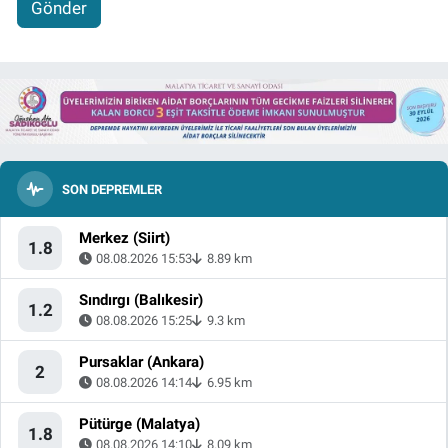
Gönder
SON DEPREMLER
Merkez (Siirt)
1.8
08.08.2026 15:53
8.89 km
Sındırgı (Balıkesir)
1.2
08.08.2026 15:25
9.3 km
Pursaklar (Ankara)
2
08.08.2026 14:14
6.95 km
Pütürge (Malatya)
1.8
08.08.2026 14:10
8.09 km