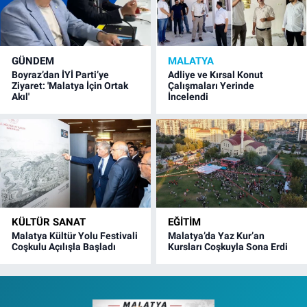
GÜNDEM
MALATYA
Boyraz’dan İYİ Parti’ye
Adliye ve Kırsal Konut
Ziyaret: 'Malatya İçin Ortak
Çalışmaları Yerinde
Akıl'
İncelendi
KÜLTÜR SANAT
EĞITIM
Malatya Kültür Yolu Festivali
Malatya’da Yaz Kur’an
Coşkulu Açılışla Başladı
Kursları Coşkuyla Sona Erdi