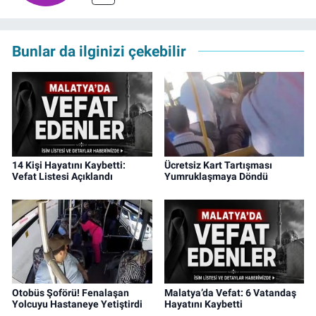
Bunlar da ilginizi çekebilir
14 Kişi Hayatını Kaybetti:
Ücretsiz Kart Tartışması
Vefat Listesi Açıklandı
Yumruklaşmaya Döndü
Otobüs Şoförü! Fenalaşan
Malatya’da Vefat: 6 Vatandaş
Yolcuyu Hastaneye Yetiştirdi
Hayatını Kaybetti