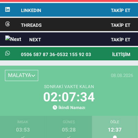
LINKEDIN
TAKIP ET
THREADS
TAKIP ET
NEXT
TAKIP ET
0506 587 87 36-0532 155 92 03
İLETIŞIM
MALATYA
08.08.2026
SONRAKI VAKTE KALAN
02:07:33
İkindi Namazı
İMSAK
GÜNEŞ
ÖĞLE
03:53
05:28
12:37