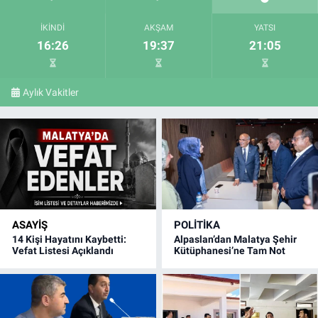
İKINDI
AKŞAM
YATSI
16:26
19:37
21:05
Aylık Vakitler
ASAYIŞ
POLITIKA
14 Kişi Hayatını Kaybetti:
Alpaslan’dan Malatya Şehir
Vefat Listesi Açıklandı
Kütüphanesi’ne Tam Not