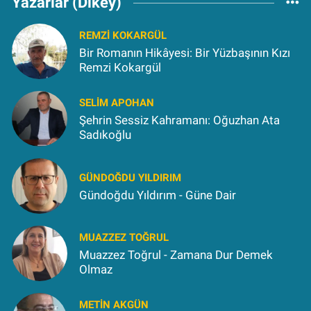
Yazarlar (Dikey)
REMZI KOKARGÜL
Bir Romanın Hikâyesi: Bir Yüzbaşının Kızı
Remzi Kokargül
SELIM APOHAN
Şehrin Sessiz Kahramanı: Oğuzhan Ata
Sadıkoğlu
GÜNDOĞDU YILDIRIM
Gündoğdu Yıldırım - Güne Dair
MUAZZEZ TOĞRUL
Muazzez Toğrul - Zamana Dur Demek
Olmaz
METIN AKGÜN