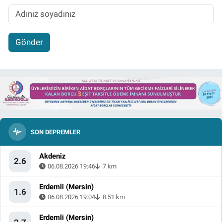
Gönder
SON DEPREMLER
Akdeniz
2.6
06.08.2026 19:46
7 km
Erdemli (Mersin)
1.6
06.08.2026 19:04
8.51 km
Erdemli (Mersin)