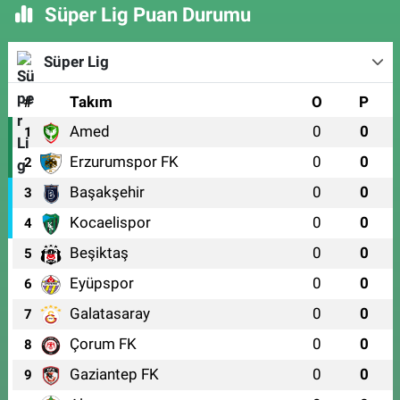
Süper Lig Puan Durumu
Süper Lig
#
Takım
O
P
Amed
0
0
1
Erzurumspor FK
0
0
2
Başakşehir
0
0
3
Kocaelispor
0
0
4
Beşiktaş
0
0
5
Eyüpspor
0
0
6
Galatasaray
0
0
7
Çorum FK
0
0
8
Gaziantep FK
0
0
9