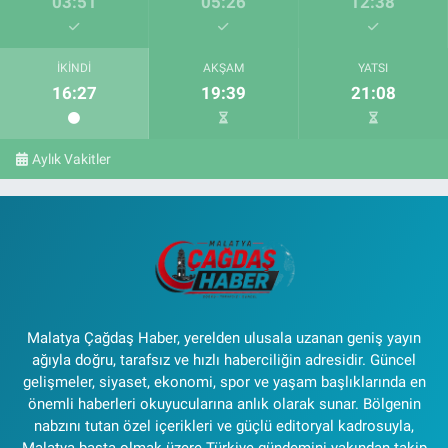
03:51
05:26
12:38
İKINDI
AKŞAM
YATSI
16:27
19:39
21:08
Aylık Vakitler
Malatya Çağdaş Haber, yerelden ulusala uzanan geniş yayın
ağıyla doğru, tarafsız ve hızlı haberciliğin adresidir. Güncel
gelişmeler, siyaset, ekonomi, spor ve yaşam başlıklarında en
önemli haberleri okuyucularına anlık olarak sunar. Bölgenin
nabzını tutan özel içerikleri ve güçlü editoryal kadrosuyla,
Malatya başta olmak üzere Türkiye gündemini yakından takip