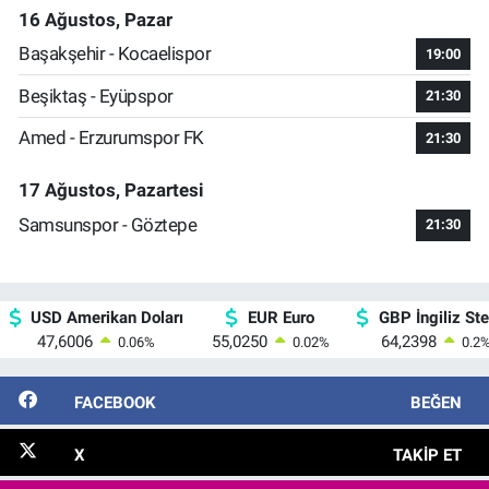
16 Ağustos, Pazar
Başakşehir - Kocaelispor
19:00
Beşiktaş - Eyüpspor
21:30
Amed - Erzurumspor FK
21:30
17 Ağustos, Pazartesi
Samsunspor - Göztepe
21:30
USD Amerikan Doları
EUR Euro
GBP İngiliz Ster
47,6006
55,0250
64,2398
0.06
%
0.02
%
0.2
FACEBOOK
BEĞEN
X
TAKIP ET