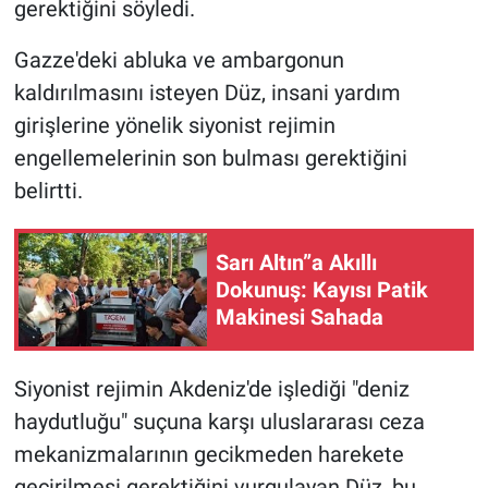
gerektiğini söyledi.
Gazze'deki abluka ve ambargonun
kaldırılmasını isteyen Düz, insani yardım
girişlerine yönelik siyonist rejimin
engellemelerinin son bulması gerektiğini
belirtti.
Sarı Altın”a Akıllı
Dokunuş: Kayısı Patik
Makinesi Sahada
Siyonist rejimin Akdeniz'de işlediği "deniz
haydutluğu" suçuna karşı uluslararası ceza
mekanizmalarının gecikmeden harekete
geçirilmesi gerektiğini vurgulayan Düz, bu