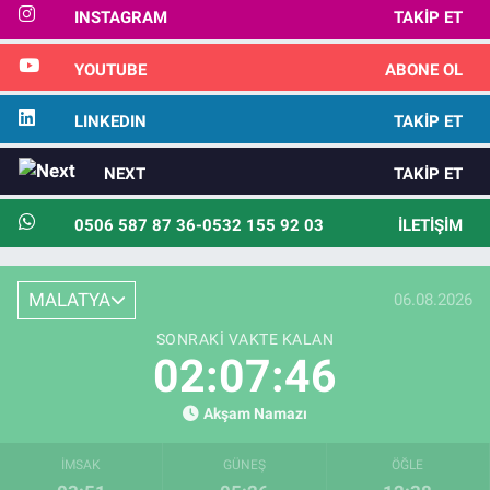
INSTAGRAM
TAKIP ET
YOUTUBE
ABONE OL
LINKEDIN
TAKIP ET
NEXT
TAKIP ET
0506 587 87 36-0532 155 92 03
İLETIŞIM
MALATYA
06.08.2026
SONRAKI VAKTE KALAN
02:07:45
Akşam Namazı
İMSAK
GÜNEŞ
ÖĞLE