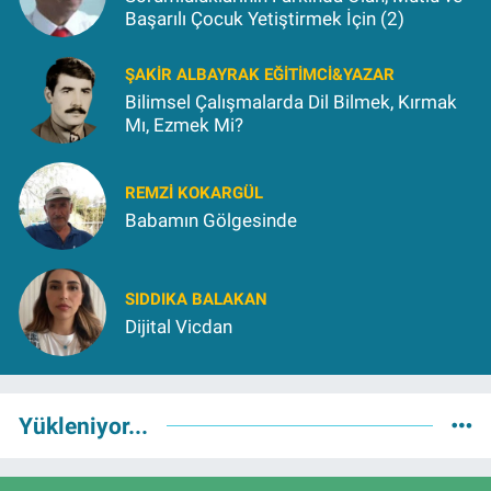
Başarılı Çocuk Yetiştirmek İçin (2)
ŞAKIR ALBAYRAK EĞITIMCI&YAZAR
Bilimsel Çalışmalarda Dil Bilmek, Kırmak
Mı, Ezmek Mi?
REMZI KOKARGÜL
Babamın Gölgesinde
SIDDIKA BALAKAN
Dijital Vicdan
Yükleniyor...