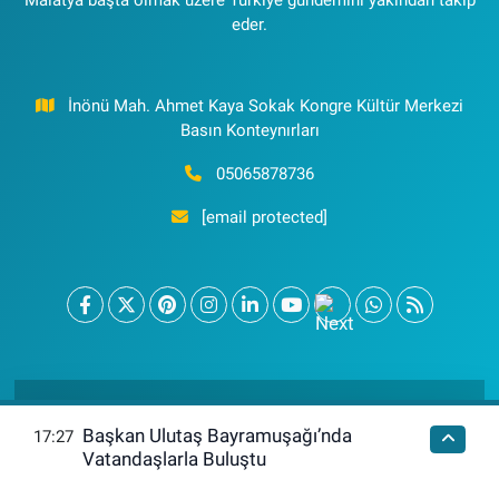
eder.
İnönü Mah. Ahmet Kaya Sokak Kongre Kültür Merkezi
Basın Konteynırları
05065878736
[email protected]
Nöbetçi Eczaneler
Hava Durumu
Başkan Ulutaş Bayramuşağı’nda
17:27
Malatya Namaz
Trafik Durumu
Vatandaşlarla Buluştu
Vakitleri