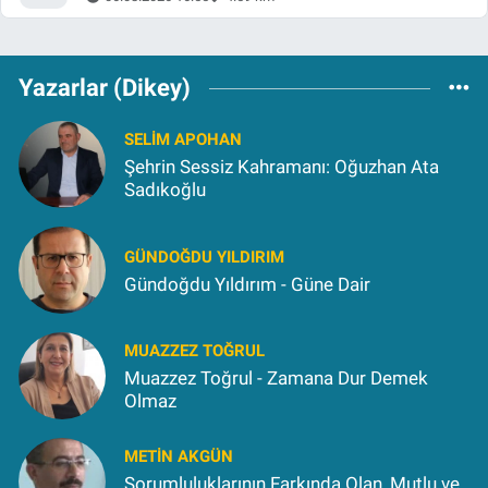
Yazarlar (Dikey)
SELIM APOHAN
Şehrin Sessiz Kahramanı: Oğuzhan Ata
Sadıkoğlu
GÜNDOĞDU YILDIRIM
Gündoğdu Yıldırım - Güne Dair
MUAZZEZ TOĞRUL
Muazzez Toğrul - Zamana Dur Demek
Olmaz
METIN AKGÜN
Sorumluluklarının Farkında Olan, Mutlu ve