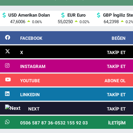
USD Amerikan Doları
EUR Euro
GBP İngiliz Ster
47,6006
55,0250
64,2398
0.06
%
0.02
%
0.2
FACEBOOK
BEĞEN
X
TAKIP ET
INSTAGRAM
TAKIP ET
YOUTUBE
ABONE OL
LINKEDIN
TAKIP ET
NEXT
TAKIP ET
0506 587 87 36-0532 155 92 03
İLETIŞIM