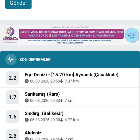
Gönder
SON DEPREMLER
Ege Denizi - [15.70 km] Ayvacık (Çanakkale)
2.2
06.08.2026 20:50
7.37 km
Sarıkamış (Kars)
1.7
06.08.2026 20:33
7 km
Sındırgı (Balıkesir)
1.6
06.08.2026 20:30
6.72 km
Akdeniz
2.6
06.08.2026 19:46
7 km