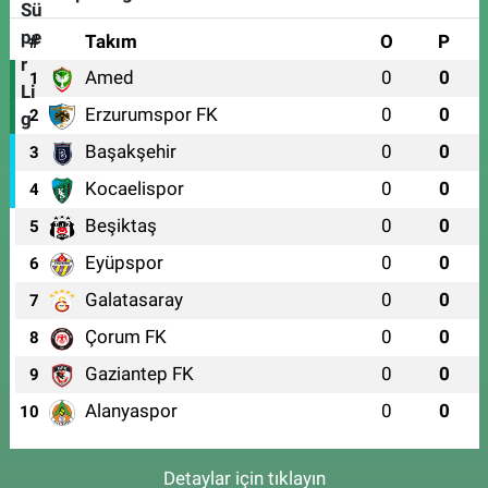
#
Takım
O
P
Amed
0
0
1
Erzurumspor FK
0
0
2
Başakşehir
0
0
3
Kocaelispor
0
0
4
Beşiktaş
0
0
5
Eyüpspor
0
0
6
Galatasaray
0
0
7
Çorum FK
0
0
8
Gaziantep FK
0
0
9
Alanyaspor
0
0
10
Detaylar için tıklayın