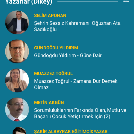
Yazarlar (Dikey)
SELIM APOHAN
Şehrin Sessiz Kahramanı: Oğuzhan Ata
Sadıkoğlu
GÜNDOĞDU YILDIRIM
Gündoğdu Yıldırım - Güne Dair
MUAZZEZ TOĞRUL
Muazzez Toğrul - Zamana Dur Demek
Olmaz
METIN AKGÜN
Sorumluluklarının Farkında Olan, Mutlu ve
Başarılı Çocuk Yetiştirmek İçin (2)
ŞAKIR ALBAYRAK EĞITIMCI&YAZAR