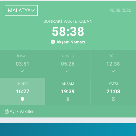
MALATYA
06.08.2026
SONRAKI VAKTE KALAN
58:37
Akşam Namazı
İMSAK
GÜNEŞ
ÖĞLE
03:51
05:26
12:38
İKINDI
AKŞAM
YATSI
16:27
19:39
21:08
Aylık Vakitler