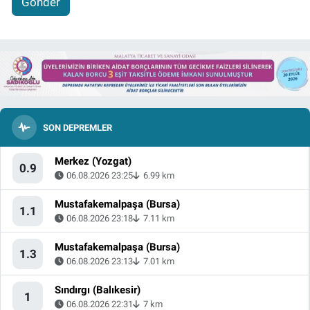
Gönder
SON DEPREMLER
Merkez (Yozgat)
0.9
06.08.2026 23:25
6.99 km
Mustafakemalpaşa (Bursa)
1.1
06.08.2026 23:18
7.11 km
Mustafakemalpaşa (Bursa)
1.3
06.08.2026 23:13
7.01 km
Sındırgı (Balıkesir)
1
06.08.2026 22:31
7 km