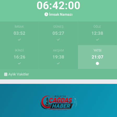
06:41:58
İmsak Namazı
İMSAK
GÜNEŞ
ÖĞLE
03:52
05:27
12:38
İKINDI
AKŞAM
YATSI
16:26
19:38
21:07
Aylık Vakitler