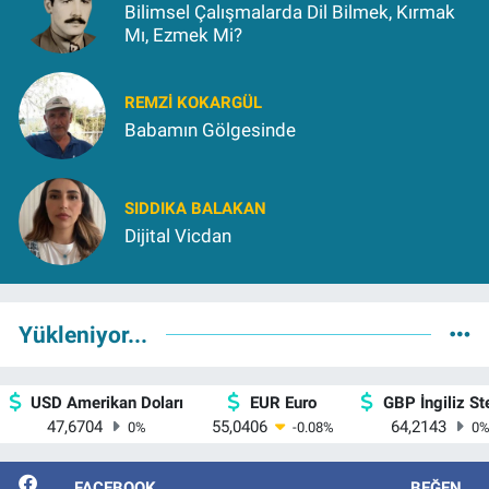
Bilimsel Çalışmalarda Dil Bilmek, Kırmak
Mı, Ezmek Mi?
REMZI KOKARGÜL
Babamın Gölgesinde
SIDDIKA BALAKAN
Dijital Vicdan
Yükleniyor...
USD Amerikan Doları
EUR Euro
GBP İngiliz Ste
47,6704
55,0406
64,2143
0
%
-0.08
%
0
FACEBOOK
BEĞEN