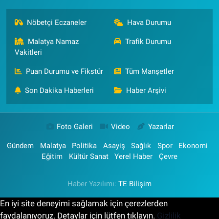
Nöbetçi Eczaneler
Hava Durumu
Malatya Namaz
Trafik Durumu
Vakitleri
Puan Durumu ve Fikstür
Tüm Manşetler
Son Dakika Haberleri
Haber Arşivi
Foto Galeri
Video
Yazarlar
Gündem
Malatya
Politika
Asayiş
Sağlık
Spor
Ekonomi
Eğitim
Kültür Sanat
Yerel Haber
Çevre
Haber Yazılımı:
TE Bilişim
En iyi site deneyimi sağlamak için çerezlerden
faydalanıyoruz. Detaylar için lütfen tıklayın.
Gizlilik