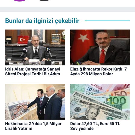
Bunlar da ilginizi çekebilir
İdris Alan: Çamyatağı Sanayi
Elazığ İhracatta Rekor Kırdı: 7
Sitesi Projesi Tarihi Bir Adım
Ayda 298 Milyon Dolar
Hekimhan’a 2 Yılda 1,5 Milyar
Dolar 47,60 TL, Euro 55 TL
Liralık Yatırım
Seviyesinde