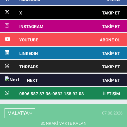
X
TAKIP ET
INSTAGRAM
TAKIP ET
YOUTUBE
ABONE OL
LINKEDIN
TAKIP ET
THREADS
TAKIP ET
NEXT
TAKIP ET
0506 587 87 36-0532 155 92 03
İLETIŞIM
MALATYA
07.08.2026
SONRAKI VAKTE KALAN