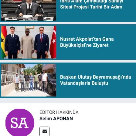
İdris Alan: Çamyatağı Sanayi
Sitesi Projesi Tarihi Bir Adım
Nusret Akpolat’tan Gana
Büyükelçisi’ne Ziyaret
Başkan Ulutaş Bayramuşağı’nda
Vatandaşlarla Buluştu
EDITÖR HAKKINDA
Selim APOHAN