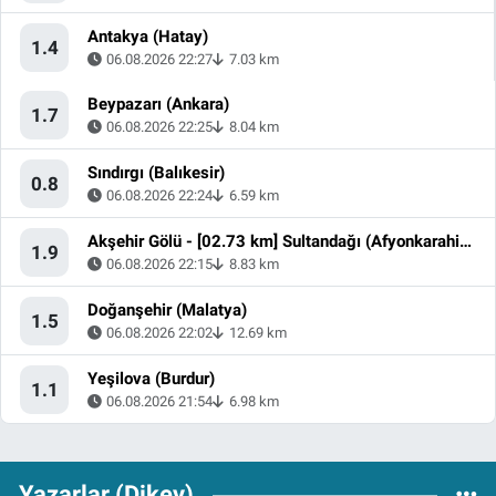
Antakya (Hatay)
1.4
06.08.2026 22:27
7.03 km
Beypazarı (Ankara)
1.7
06.08.2026 22:25
8.04 km
Sındırgı (Balıkesir)
0.8
06.08.2026 22:24
6.59 km
Akşehir Gölü - [02.73 km] Sultandağı (Afyonkarahisar)
1.9
06.08.2026 22:15
8.83 km
Doğanşehir (Malatya)
1.5
06.08.2026 22:02
12.69 km
Yeşilova (Burdur)
1.1
06.08.2026 21:54
6.98 km
Yazarlar (Dikey)