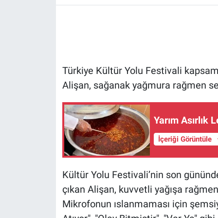
Türkiye Kültür Yolu Festivali kapsa
Alişan, sağanak yağmura rağmen sev
Yarım Asırlık L
İçeriği Görüntüle
Kültür Yolu Festivali’nin son günün
çıkan Alişan, kuvvetli yağışa rağmen
Mikrofonun ıslanmaması için şemsiye 