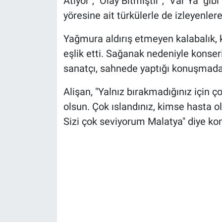
Atıyor", "Olay Bitmiştir", "Var Ya" gib
yöresine ait türkülerle de izleyenlere 
Yağmura aldırış etmeyen kalabalık, 
eşlik etti. Sağanak nedeniyle konse
sanatçı, sahnede yaptığı konuşmada d
Alişan, "Yalnız bırakmadığınız için 
olsun. Çok ıslandınız, kimse hasta o
Sizi çok seviyorum Malatya" diye ko