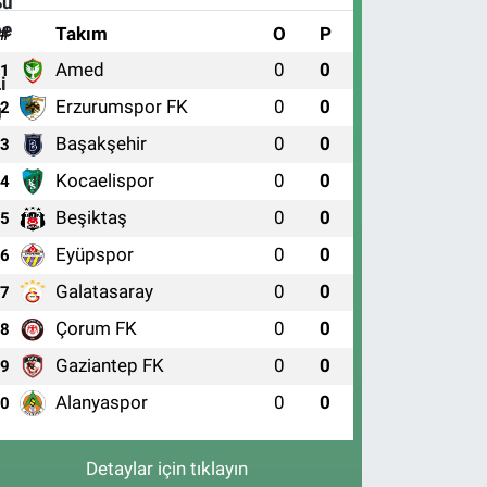
#
Takım
O
P
Amed
0
0
1
Erzurumspor FK
0
0
2
Başakşehir
0
0
3
Kocaelispor
0
0
4
Beşiktaş
0
0
5
Eyüpspor
0
0
6
Galatasaray
0
0
7
Çorum FK
0
0
8
Gaziantep FK
0
0
9
Alanyaspor
0
0
10
Detaylar için tıklayın