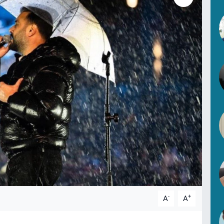
-
+
A
A