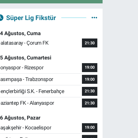
Süper Lig Fikstür
4 Ağustos, Cuma
alatasaray - Çorum FK
21:30
5 Ağustos, Cumartesi
onyaspor - Rizespor
19:00
asımpaşa - Trabzonspor
19:00
ençlerbirliği S.K. - Fenerbahçe
21:30
aziantep FK - Alanyaspor
21:30
6 Ağustos, Pazar
aşakşehir - Kocaelispor
19:00