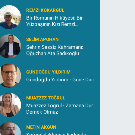
REMZI KOKARGÜL
Bir Romanın Hikâyesi: Bir
Yüzbaşının Kızı Remzi
Kokargül
SELIM APOHAN
Şehrin Sessiz Kahramanı:
Oğuzhan Ata Sadıkoğlu
GÜNDOĞDU YILDIRIM
Gündoğdu Yıldırım - Güne Dair
MUAZZEZ TOĞRUL
Muazzez Toğrul - Zamana Dur
Demek Olmaz
METIN AKGÜN
Sorumluluklarının Farkında