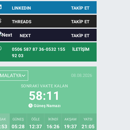
LINKEDIN
TAKIP ET
THREADS
TAKIP ET
NEXT
TAKIP ET
0506 587 87 36-0532 155
İLETIŞIM
92 03
MALATYA
08.08.2026
SONRAKI VAKTE KALAN
58:09
Güneş Namazı
SAK
GÜNEŞ
ÖĞLE
İKINDI
AKŞAM
YATSI
:53
05:28
12:37
16:26
19:37
21:05