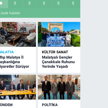
Aylık Vakitler
ALATYA
KÜLTÜR SANAT
hp Malatya İl
Malatyalı Gençler
aşkanlığına
Çanakkale Ruhunu
iyaretler Sürüyor
Yerinde Yaşadı
GÜNDEM
POLITIKA