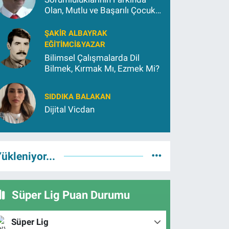
Olan, Mutlu ve Başarılı Çocuk
Yetiştirmek İçin (2)
ŞAKIR ALBAYRAK
EĞITIMCI&YAZAR
Bilimsel Çalışmalarda Dil
Bilmek, Kırmak Mı, Ezmek Mi?
SIDDIKA BALAKAN
Dijital Vicdan
ükleniyor...
Süper Lig Puan Durumu
Süper Lig