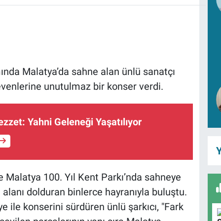
mında Malatya’da sahne alan ünlü sanatçı
enlerine unutulmaz bir konser verdi.
ezzet: Yahni Geleneği Yaşatılıyor
Y
de Malatya 100. Yıl Kent Parkı’nda sahneye
 alanı dolduran binlerce hayranıyla buluştu.
ile konserini sürdüren ünlü şarkıcı, "Fark