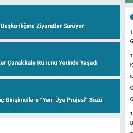
Başkanlığına Ziyaretler Sürüyor
1
G
1
ler Çanakkale Ruhunu Yerinde Yaşadı
K
K
G
 Girişimcilere “Yeni Üye Projesi” Sözü
G
1
B