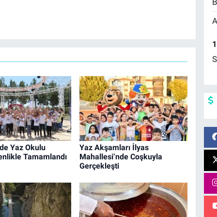
B
A
1
S
’de Yaz Okulu
Yaz Akşamları İlyas
enlikle Tamamlandı
Mahallesi’nde Coşkuyla
Gerçekleşti