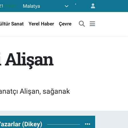
°
Malatya
36
%0.18
10
%0.32
ültür Sanat
Yerel Haber
Çevre
11
%0.38
55
%0.03
779
%-14
 Alişan
21
%0.87
anatçı Alişan, sağanak
azarlar (Dikey)