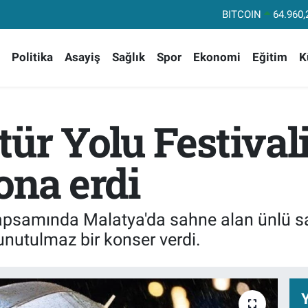
DOLAR
47,74
EURO
55,25
Politika
Asayiş
Sağlık
Spor
Ekonomi
Eğitim
K
STERLİN
64,48
GRAM ALTIN
6660.
BİST100
13.
ür Yolu Festivali
BITCOIN
64.960,
ona erdi
 kapsamında Malatya'da sahne alan ünlü s
nutulmaz bir konser verdi.
Y