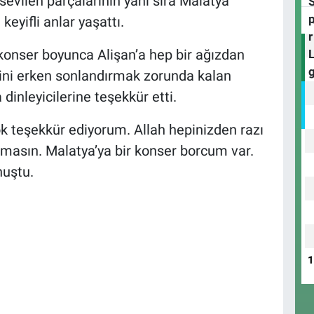
i sevilen parçalarının yanı sıra Malatya
keyifli anlar yaşattı.
konser boyunca Alişan’a hep bir ağızdan
rini erken sonlandırmak zorunda kalan
inleyicilerine teşekkür etti.
çok teşekkür ediyorum. Allah hepinizden razı
lmasın. Malatya’ya bir konser borcum var.
nuştu.