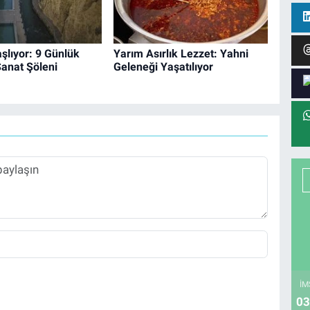
aşlıyor: 9 Günlük
Yarım Asırlık Lezzet: Yahni
Sanat Şöleni
Geleneği Yaşatılıyor
İM
03