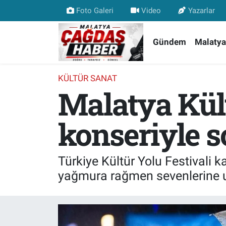
Foto Galeri
Video
Yazarlar
Nöbetçi Eczaneler
Gündem
Malatya
Hava Durumu
KÜLTÜR SANAT
Malatya Kült
Malatya Namaz Vakitleri
Trafik Durumu
konseriyle s
Süper Lig Puan Durumu ve Fikstür
Türkiye Kültür Yolu Festivali
Tüm Manşetler
yağmura rağmen sevenlerine u
Son Dakika Haberleri
Haber Arşivi