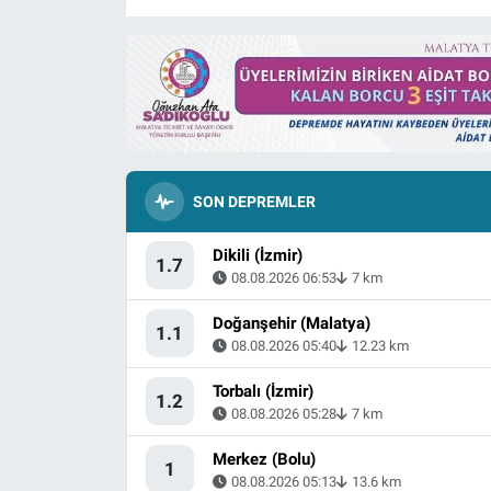
SON DEPREMLER
Dikili (İzmir)
1.7
08.08.2026 06:53
7 km
Doğanşehir (Malatya)
1.1
08.08.2026 05:40
12.23 km
Torbalı (İzmir)
1.2
08.08.2026 05:28
7 km
Merkez (Bolu)
1
08.08.2026 05:13
13.6 km