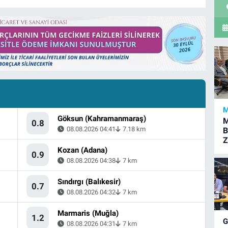
M
Göksun (Kahramanmaraş)
M
0.8
08.08.2026 04:41
7.18 km
B
Z
Kozan (Adana)
0.9
08.08.2026 04:38
7 km
Sındırgı (Balıkesir)
0.7
08.08.2026 04:32
7 km
Marmaris (Muğla)
1.2
08.08.2026 04:31
7 km