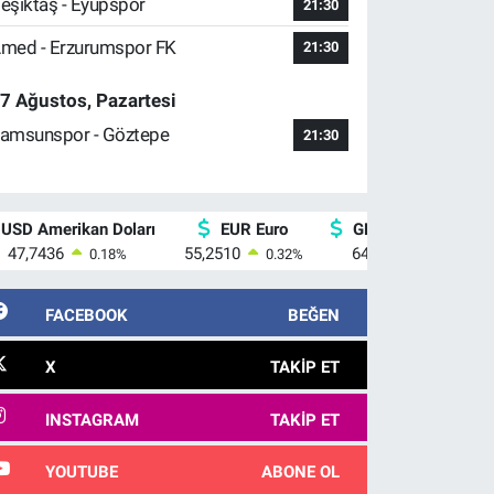
eşiktaş - Eyüpspor
21:30
med - Erzurumspor FK
21:30
7 Ağustos, Pazartesi
amsunspor - Göztepe
21:30
USD Amerikan Doları
EUR Euro
GBP İngiliz Sterlini
47,7436
55,2510
64,4811
0.18
%
0.32
%
0.38
%
FACEBOOK
BEĞEN
X
TAKIP ET
INSTAGRAM
TAKIP ET
YOUTUBE
ABONE OL