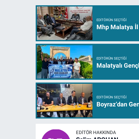
EDITÖRÜN SEÇTIĞI
Mhp Malatya İl 
EDITÖRÜN SEÇTIĞI
Malatyalı Genç
EDITÖRÜN SEÇTIĞI
Boyraz’dan Genç
EDITÖR HAKKINDA