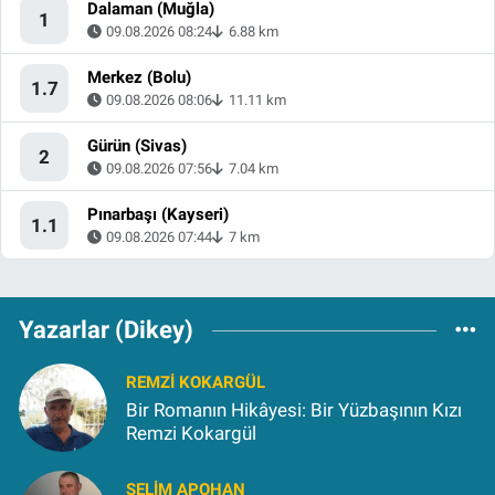
Dalaman (Muğla)
1
09.08.2026 08:24
6.88 km
Merkez (Bolu)
1.7
09.08.2026 08:06
11.11 km
Gürün (Sivas)
2
09.08.2026 07:56
7.04 km
Pınarbaşı (Kayseri)
1.1
09.08.2026 07:44
7 km
Yazarlar (Dikey)
REMZI KOKARGÜL
Bir Romanın Hikâyesi: Bir Yüzbaşının Kızı
Remzi Kokargül
SELIM APOHAN