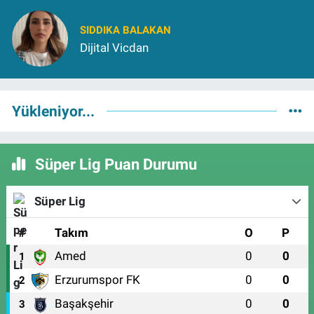
SIDDIKA BALAKAN
Dijital Vicdan
Yükleniyor...
Süper Lig Puan Durumu
Süper Lig
#
Takım
O
P
Amed
0
0
1
Erzurumspor FK
0
0
2
Başakşehir
0
0
3