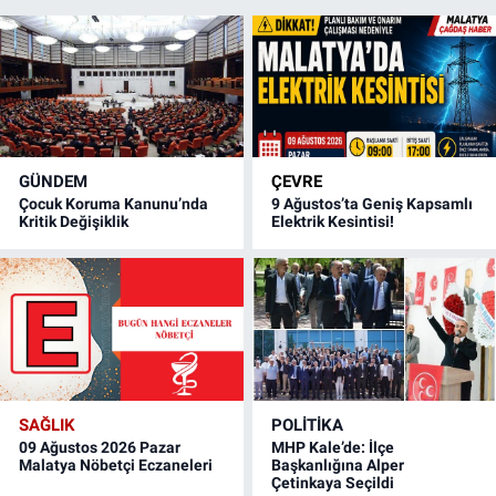
GÜNDEM
ÇEVRE
Çocuk Koruma Kanunu’nda
9 Ağustos’ta Geniş Kapsamlı
Kritik Değişiklik
Elektrik Kesintisi!
SAĞLIK
POLITIKA
09 Ağustos 2026 Pazar
MHP Kale’de: İlçe
Malatya Nöbetçi Eczaneleri
Başkanlığına Alper
Çetinkaya Seçildi