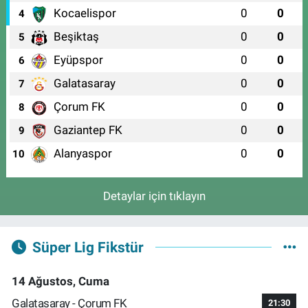
Kocaelispor
0
0
4
Beşiktaş
0
0
5
Eyüpspor
0
0
6
Galatasaray
0
0
7
Çorum FK
0
0
8
Gaziantep FK
0
0
9
Alanyaspor
0
0
10
Detaylar için tıklayın
Süper Lig Fikstür
14 Ağustos, Cuma
Galatasaray - Çorum FK
21:30