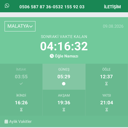
0506 587 87 36-0532 155 92 03
İLETIŞIM
MALATYA
09.08.2026
SONRAKI VAKTE KALAN
04:16:30
Öğle Namazı
İMSAK
GÜNEŞ
ÖĞLE
03:55
05:29
12:37
İKINDI
AKŞAM
YATSI
16:26
19:36
21:04
Aylık Vakitler