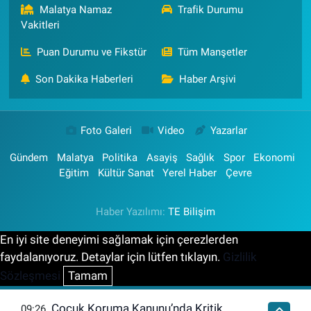
Malatya Namaz
Trafik Durumu
Vakitleri
Puan Durumu ve Fikstür
Tüm Manşetler
Son Dakika Haberleri
Haber Arşivi
Foto Galeri
Video
Yazarlar
Gündem
Malatya
Politika
Asayiş
Sağlık
Spor
Ekonomi
Eğitim
Kültür Sanat
Yerel Haber
Çevre
Haber Yazılımı:
TE Bilişim
En iyi site deneyimi sağlamak için çerezlerden
faydalanıyoruz. Detaylar için lütfen tıklayın.
Gizlilik
Sözleşmesi
Tamam
Çocuk Koruma Kanunu’nda Kritik
09:26