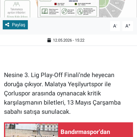
Paylaş
-
+
A
A
12.05.2026 - 15:22
Nesine 3. Lig Play-Off Finali’nde heyecan
doruğa çıkıyor. Malatya Yeşilyurtspor ile
Çorluspor arasında oynanacak kritik
karşılaşmanın biletleri, 13 Mayıs Çarşamba
sabahı satışa sunulacak.
Bandırmaspor’dan