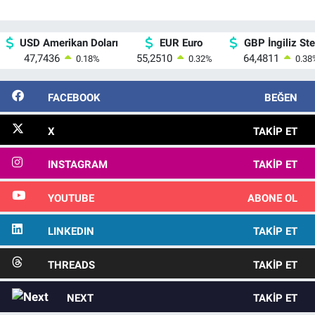
USD Amerikan Doları
EUR Euro
GBP İngiliz Ster
47,7436
55,2510
64,4811
0.18
%
0.32
%
0.38
FACEBOOK
BEĞEN
X
TAKIP ET
INSTAGRAM
TAKIP ET
YOUTUBE
ABONE OL
LINKEDIN
TAKIP ET
THREADS
TAKIP ET
NEXT
TAKIP ET