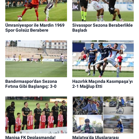
Ümraniyespor ile Mardin 1969
Sivasspor Sezona Beraberlikle
Spor Golsüz Berabere
Başladı
Bandırmaspor’dan Sezona
Hazırlık Maçında Kasımpaşa’yı
Fırtına Gibi Başlangıç: 3-0
2-1 Mağlup Etti
Manisa FK Deplasmanda!
Malatya’da Uluslararası