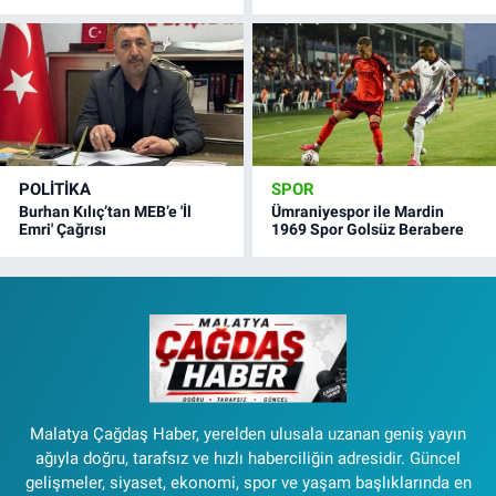
POLITIKA
SPOR
Burhan Kılıç’tan MEB’e 'İl
Ümraniyespor ile Mardin
Emri' Çağrısı
1969 Spor Golsüz Berabere
Malatya Çağdaş Haber, yerelden ulusala uzanan geniş yayın
ağıyla doğru, tarafsız ve hızlı haberciliğin adresidir. Güncel
gelişmeler, siyaset, ekonomi, spor ve yaşam başlıklarında en