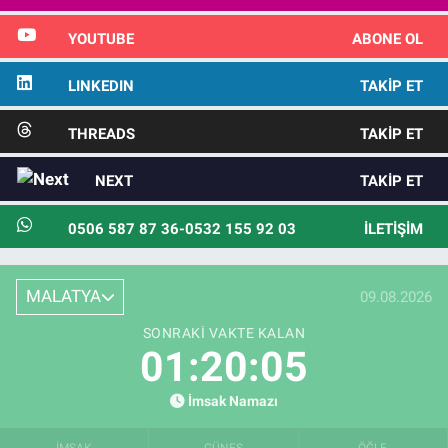
YOUTUBE
ABONE OL
LINKEDIN
TAKIP ET
THREADS
TAKIP ET
NEXT
TAKIP ET
0506 587 87 36-0532 155 92 03
İLETIŞIM
MALATYA
09.08.2026
SONRAKI VAKTE KALAN
01:20:04
İmsak Namazı
İMSAK
GÜNEŞ
ÖĞLE