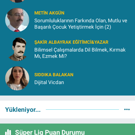
METIN AKGÜN
Sorumluluklarının Farkında Olan, Mutlu ve
Başarılı Çocuk Yetiştirmek İçin (2)
ŞAKIR ALBAYRAK EĞITIMCI&YAZAR
Bilimsel Çalışmalarda Dil Bilmek, Kırmak
Mı, Ezmek Mi?
SIDDIKA BALAKAN
Dijital Vicdan
Yükleniyor...
Süper Lig Puan Durumu