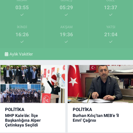
03:55
05:29
12:37
İKINDI
AKŞAM
YATSI
16:26
19:36
21:04
Aylık Vakitler
POLITIKA
POLITIKA
MHP Kale’de: İlçe
Burhan Kılıç’tan MEB’e 'İl
Başkanlığına Alper
Emri' Çağrısı
Çetinkaya Seçildi