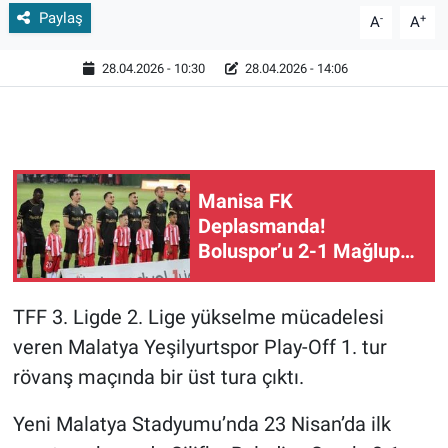
Paylaş
-
+
A
A
28.04.2026 - 10:30
28.04.2026 - 14:06
Manisa FK
Deplasmanda!
Boluspor’u 2-1 Mağlup
Etti
TFF 3. Ligde 2. Lige yükselme mücadelesi
veren Malatya Yeşilyurtspor Play-Off 1. tur
rövanş maçında bir üst tura çıktı.
Yeni Malatya Stadyumu’nda 23 Nisan’da ilk