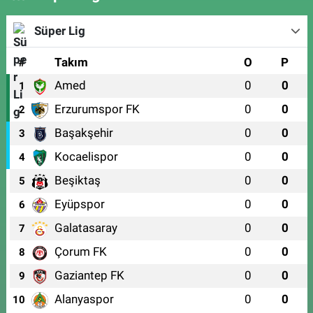
Süper Lig
#
Takım
O
P
Amed
0
0
1
Erzurumspor FK
0
0
2
Başakşehir
0
0
3
Kocaelispor
0
0
4
Beşiktaş
0
0
5
Eyüpspor
0
0
6
Galatasaray
0
0
7
Çorum FK
0
0
8
Gaziantep FK
0
0
9
Alanyaspor
0
0
10