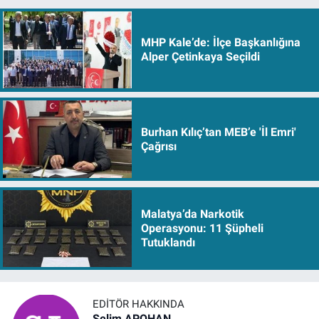
MHP Kale’de: İlçe Başkanlığına
Alper Çetinkaya Seçildi
Burhan Kılıç’tan MEB’e 'İl Emri'
Çağrısı
Malatya’da Narkotik
Operasyonu: 11 Şüpheli
Tutuklandı
EDITÖR HAKKINDA
Selim APOHAN