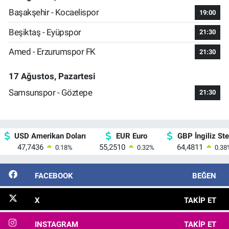
Başakşehir - Kocaelispor
19:00
Beşiktaş - Eyüpspor
21:30
Amed - Erzurumspor FK
21:30
17 Ağustos, Pazartesi
Samsunspor - Göztepe
21:30
USD Amerikan Doları
EUR Euro
GBP İngiliz Ster
47,7436
55,2510
64,4811
0.18
%
0.32
%
0.38
FACEBOOK
BEĞEN
X
TAKIP ET
INSTAGRAM
TAKIP ET