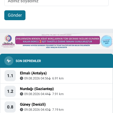
Gönder
SON DEPREMLER
Elmalı (Antalya)
1.1
09.08.2026 04:56
6.91 km
Nurdağı (Gaziantep)
1.2
09.08.2026 04:44
7.91 km
Güney (Denizli)
0.8
09.08.2026 04:43
7.19 km