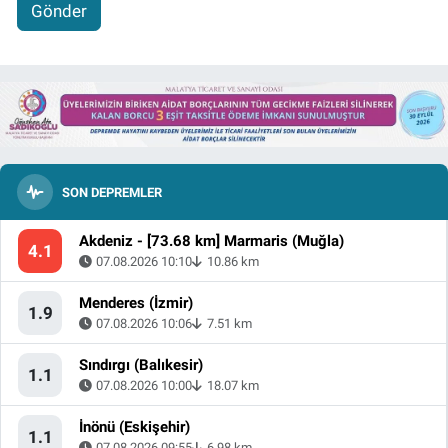
Gönder
SON DEPREMLER
Akdeniz - [73.68 km] Marmaris (Muğla)
4.1
07.08.2026 10:10
10.86 km
Menderes (İzmir)
1.9
07.08.2026 10:06
7.51 km
Sındırgı (Balıkesir)
1.1
07.08.2026 10:00
18.07 km
İnönü (Eskişehir)
1.1
07.08.2026 09:55
6.98 km