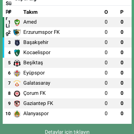
#
Takım
O
P
Amed
0
0
1
Erzurumspor FK
0
0
2
Başakşehir
0
0
3
Kocaelispor
0
0
4
Beşiktaş
0
0
5
Eyüpspor
0
0
6
Galatasaray
0
0
7
Çorum FK
0
0
8
Gaziantep FK
0
0
9
Alanyaspor
0
0
10
Detaylar için tıklayın