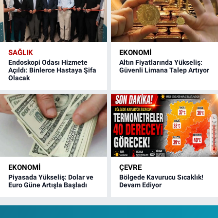
SAĞLIK
EKONOMI
Endoskopi Odası Hizmete
Altın Fiyatlarında Yükseliş:
Açıldı: Binlerce Hastaya Şifa
Güvenli Limana Talep Artıyor
Olacak
EKONOMI
ÇEVRE
Piyasada Yükseliş: Dolar ve
Bölgede Kavurucu Sıcaklık!
Euro Güne Artışla Başladı
Devam Ediyor