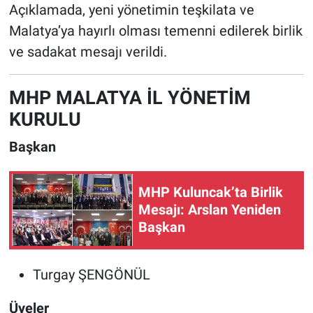
Açıklamada, yeni yönetimin teşkilata ve
Malatya’ya hayırlı olması temenni edilerek birlik
ve sadakat mesajı verildi.
MHP MALATYA İL YÖNETİM
KURULU
Başkan
MHP Kuluncak’ta Birlik
Mesajı: Arslan Yeniden
Başkan
Turgay ŞENGÖNÜL
Üyeler