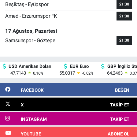
Beşiktaş - Eyüpspor
21:30
Amed - Erzurumspor FK
21:30
17 Ağustos, Pazartesi
Samsunspor - Göztepe
21:30
USD Amerikan Doları
EUR Euro
GBP İngiliz Ste
47,7143
55,0317
64,2463
0.16
%
-0.02
%
0.07
FACEBOOK
BEĞEN
X
TAKIP ET
INSTAGRAM
TAKIP ET
YOUTUBE
ABONE OL