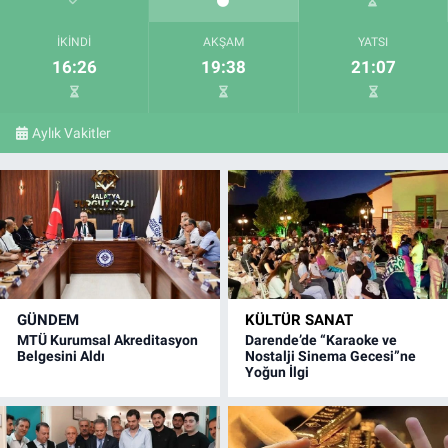
İKINDI
AKŞAM
YATSI
16:26
19:38
21:07
Aylık Vakitler
GÜNDEM
KÜLTÜR SANAT
MTÜ Kurumsal Akreditasyon
Darende’de “Karaoke ve
Belgesini Aldı
Nostalji Sinema Gecesi”ne
Yoğun İlgi