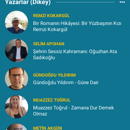
Yazarlar (Dikey)
REMZI KOKARGÜL
Bir Romanın Hikâyesi: Bir Yüzbaşının Kızı
Remzi Kokargül
SELIM APOHAN
Şehrin Sessiz Kahramanı: Oğuzhan Ata
Sadıkoğlu
GÜNDOĞDU YILDIRIM
Gündoğdu Yıldırım - Güne Dair
MUAZZEZ TOĞRUL
Muazzez Toğrul - Zamana Dur Demek
Olmaz
METIN AKGÜN