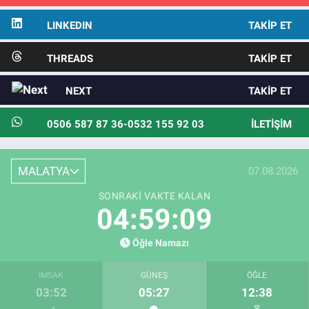
LINKEDIN
TAKIP ET
THREADS
TAKIP ET
NEXT
TAKIP ET
0506 587 87 36-0532 155 92 03
İLETIŞIM
MALATYA
07.08.2026
SONRAKI VAKTE KALAN
04:59:07
Öğle Namazı
İMSAK
GÜNEŞ
ÖĞLE
03:52
05:27
12:38