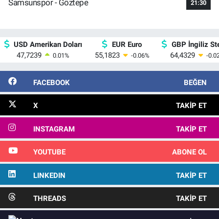
Samsunspor - Göztepe
21:30
USD Amerikan Doları
EUR Euro
GBP İngiliz Ste
47,7239
55,1823
64,4329
0.01
%
-0.06
%
-0.0
FACEBOOK
BEĞEN
X
TAKIP ET
INSTAGRAM
TAKIP ET
YOUTUBE
ABONE OL
LINKEDIN
TAKIP ET
THREADS
TAKIP ET