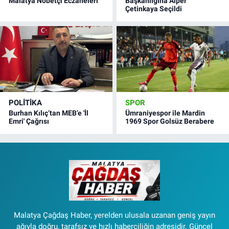
Malatya Nöbetçi Eczaneleri
Başkanlığına Alper
Çetinkaya Seçildi
POLITIKA
SPOR
Burhan Kılıç’tan MEB’e 'İl
Ümraniyespor ile Mardin
Emri' Çağrısı
1969 Spor Golsüz Berabere
Malatya Çağdaş Haber, yerelden ulusala uzanan geniş yayın
ağıyla doğru, tarafsız ve hızlı haberciliğin adresidir. Güncel