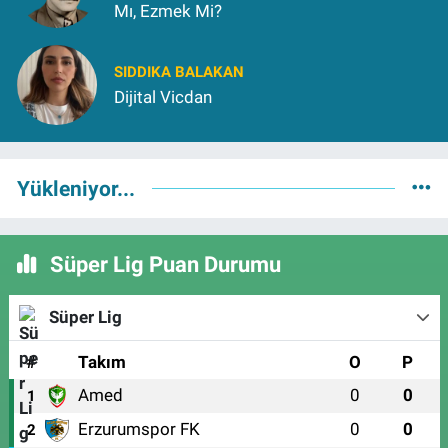
Mı, Ezmek Mi?
SIDDIKA BALAKAN
Dijital Vicdan
Yükleniyor...
Süper Lig Puan Durumu
Süper Lig
#
Takım
O
P
Amed
0
0
1
Erzurumspor FK
0
0
2