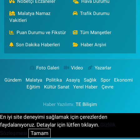
Nöbetçi Eczaneler
Hava Durumu
Malatya Namaz
Trafik Durumu
Vakitleri
Puan Durumu ve Fikstür
Tüm Manşetler
Son Dakika Haberleri
Haber Arşivi
Foto Galeri
Video
Yazarlar
Gündem
Malatya
Politika
Asayiş
Sağlık
Spor
Ekonomi
Eğitim
Kültür Sanat
Yerel Haber
Çevre
Haber Yazılımı:
TE Bilişim
En iyi site deneyimi sağlamak için çerezlerden
faydalanıyoruz. Detaylar için lütfen tıklayın.
Gizlilik
Sözleşmesi
Tamam