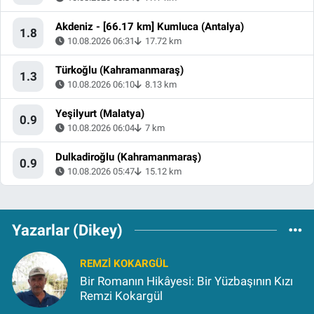
Akdeniz - [66.17 km] Kumluca (Antalya)
1.8
10.08.2026 06:31
17.72 km
Türkoğlu (Kahramanmaraş)
1.3
10.08.2026 06:10
8.13 km
Yeşilyurt (Malatya)
0.9
10.08.2026 06:04
7 km
Dulkadiroğlu (Kahramanmaraş)
0.9
10.08.2026 05:47
15.12 km
Yazarlar (Dikey)
REMZI KOKARGÜL
Bir Romanın Hikâyesi: Bir Yüzbaşının Kızı
Remzi Kokargül