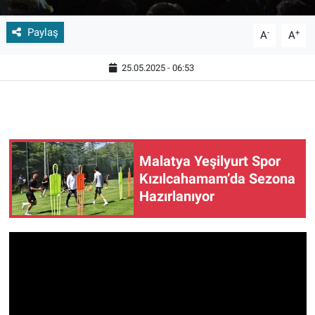
Paylaş
-
+
A
A
25.05.2025 - 06:53
Malatya Yeşilyurt Spor
Kızılcahamam’da Sezona
Hazırlanıyor