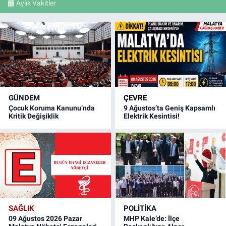
Aylık Vakitler
GÜNDEM
ÇEVRE
Çocuk Koruma Kanunu’nda
9 Ağustos’ta Geniş Kapsamlı
Kritik Değişiklik
Elektrik Kesintisi!
SAĞLIK
POLITIKA
09 Ağustos 2026 Pazar
MHP Kale’de: İlçe