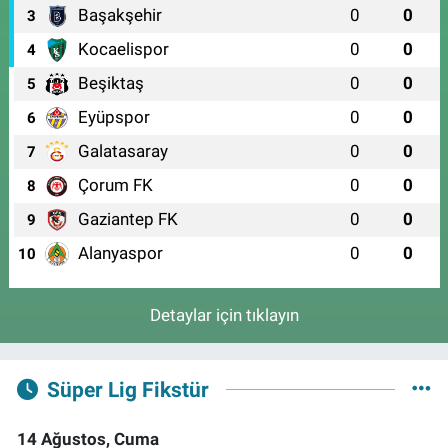
Başakşehir
0
0
3
Kocaelispor
0
0
4
Beşiktaş
0
0
5
Eyüpspor
0
0
6
Galatasaray
0
0
7
Çorum FK
0
0
8
Gaziantep FK
0
0
9
Alanyaspor
0
0
10
Detaylar için tıklayın
Süper Lig Fikstür
14 Ağustos, Cuma