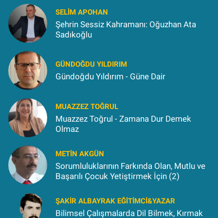
SELIM APOHAN
Şehrin Sessiz Kahramanı: Oğuzhan Ata
Sadıkoğlu
GÜNDOĞDU YILDIRIM
Gündoğdu Yıldırım - Güne Dair
MUAZZEZ TOĞRUL
Muazzez Toğrul - Zamana Dur Demek
Olmaz
METIN AKGÜN
Sorumluluklarının Farkında Olan, Mutlu ve
Başarılı Çocuk Yetiştirmek İçin (2)
ŞAKIR ALBAYRAK EĞITIMCI&YAZAR
Bilimsel Çalışmalarda Dil Bilmek, Kırmak