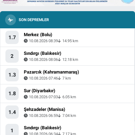
SON DEPREMLER
Merkez (Bolu)
1.7
10.08.2026 08:39
14.95 km
Sındırgı (Balıkesir)
2
10.08.2026 08:06
12.18 km
Pazarcık (Kahramanmaraş)
1.3
10.08.2026 07:46
7 km
Sur (Diyarbakır)
1.8
10.08.2026 07:03
6.05 km
Şehzadeler (Manisa)
1.4
10.08.2026 06:59
7.04 km
Sındırgı (Balıkesir)
1
10.08.2026 06:34
7.17 km