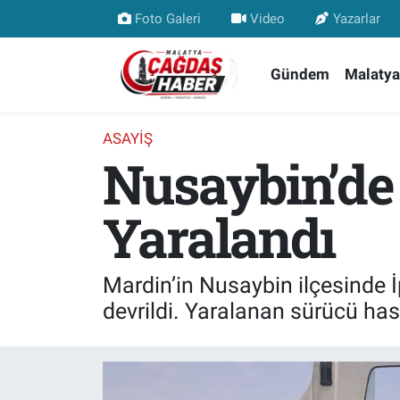
Foto Galeri
Video
Yazarlar
Nöbetçi Eczaneler
Gündem
Malatya
Hava Durumu
ASAYIŞ
Nusaybin’de 
Malatya Namaz Vakitleri
Trafik Durumu
Yaralandı
Süper Lig Puan Durumu ve Fikstür
Mardin’in Nusaybin ilçesinde 
Tüm Manşetler
devrildi. Yaralanan sürücü hast
Son Dakika Haberleri
Haber Arşivi