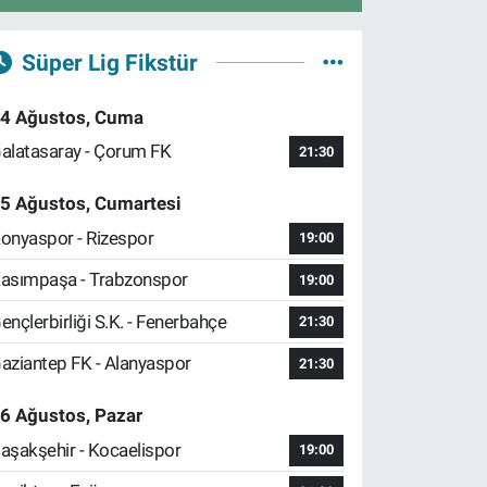
Süper Lig Fikstür
4 Ağustos, Cuma
alatasaray - Çorum FK
21:30
5 Ağustos, Cumartesi
onyaspor - Rizespor
19:00
asımpaşa - Trabzonspor
19:00
ençlerbirliği S.K. - Fenerbahçe
21:30
aziantep FK - Alanyaspor
21:30
6 Ağustos, Pazar
aşakşehir - Kocaelispor
19:00