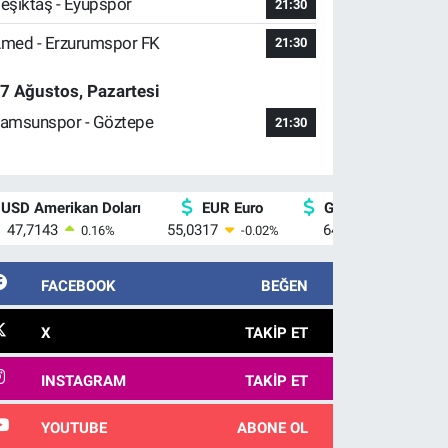
eşiktaş - Eyüpspor
21:30
med - Erzurumspor FK
21:30
7 Ağustos, Pazartesi
amsunspor - Göztepe
21:30
USD Amerikan Doları
EUR Euro
GBP İngiliz Sterlin
47,7143
55,0317
64,2463
0.16
%
-0.02
%
0.07
%
FACEBOOK
BEĞEN
X
TAKIP ET
INSTAGRAM
TAKIP ET
YOUTUBE
ABONE OL