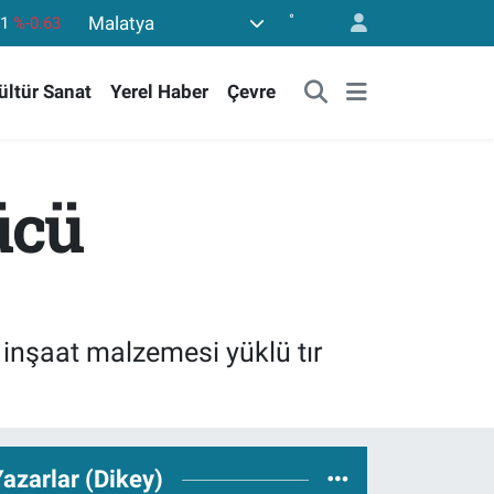
°
Malatya
43
%0.16
17
%-0.02
ültür Sanat
Yerel Haber
Çevre
63
%0.07
81
%1.44
.799
%70
ücü
61
%-0.63
inşaat malzemesi yüklü tır
azarlar (Dikey)