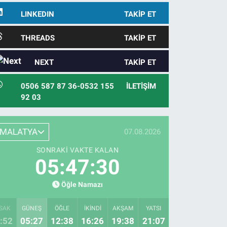
LINKEDIN
TAKIP ET
THREADS
TAKIP ET
NEXT
TAKIP ET
0506 587 87 36-0532 155
İLETIŞIM
92 03
MALATYA
07.08.2026
SONRAKI VAKTE KALAN
05:47:29
Öğle Namazı
SAK
GÜNEŞ
ÖĞLE
İKINDI
AKŞAM
YATSI
:52
05:27
12:38
16:26
19:38
21:07