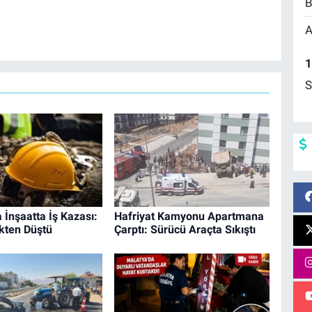
B
A
1
S
 İnşaatta İş Kazası:
Hafriyat Kamyonu Apartmana
kten Düştü
Çarptı: Sürücü Araçta Sıkıştı