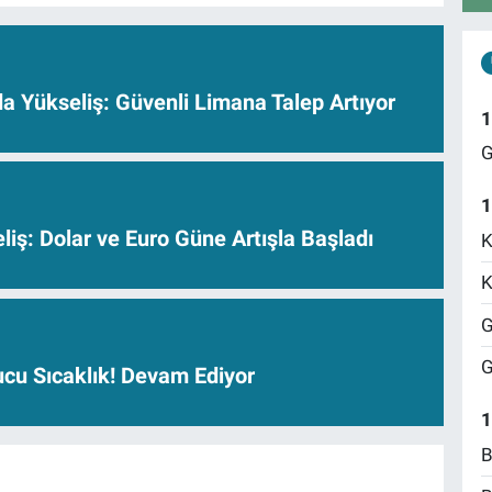
nda Yükseliş: Güvenli Limana Talep Artıyor
1
G
1
iş: Dolar ve Euro Güne Artışla Başladı
K
K
G
G
cu Sıcaklık! Devam Ediyor
1
B