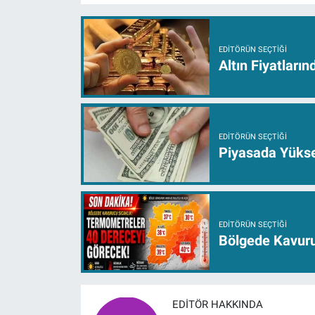
EDITÖRÜN SEÇTIĞI
Altın Fiyatları
EDITÖRÜN SEÇTIĞI
Piyasada Yüksel
EDITÖRÜN SEÇTIĞI
Bölgede Kavuru
EDITÖR HAKKINDA