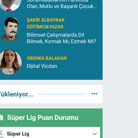
Olan, Mutlu ve Başarılı Çocuk
Yetiştirmek İçin (2)
ŞAKIR ALBAYRAK
EĞITIMCI&YAZAR
Bilimsel Çalışmalarda Dil
Bilmek, Kırmak Mı, Ezmek Mi?
SIDDIKA BALAKAN
Dijital Vicdan
ükleniyor...
Süper Lig Puan Durumu
Süper Lig