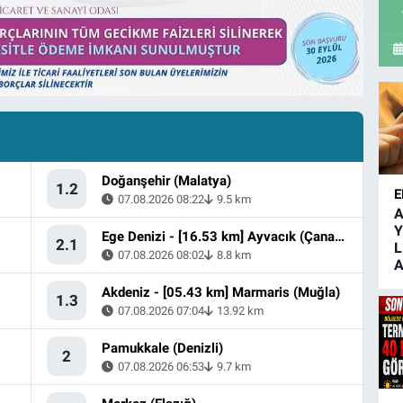
Doğanşehir (Malatya)
1.2
E
07.08.2026 08:22
9.5 km
A
Y
Ege Denizi - [16.53 km] Ayvacık (Çanakkale)
2.1
L
07.08.2026 08:02
8.8 km
A
Akdeniz - [05.43 km] Marmaris (Muğla)
1.3
07.08.2026 07:04
13.92 km
Pamukkale (Denizli)
2
07.08.2026 06:53
9.7 km