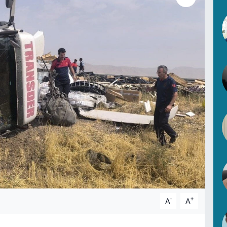
-
+
A
A