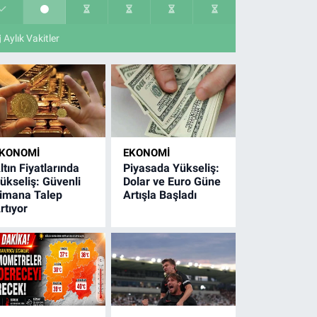
Aylık Vakitler
KONOMI
EKONOMI
ltın Fiyatlarında
Piyasada Yükseliş:
ükseliş: Güvenli
Dolar ve Euro Güne
imana Talep
Artışla Başladı
rtıyor