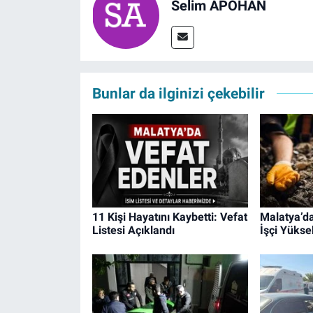
Selim APOHAN
Bunlar da ilginizi çekebilir
11 Kişi Hayatını Kaybetti: Vefat
Malatya’da
Listesi Açıklandı
İşçi Yükse