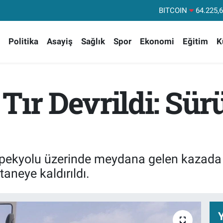
DOLAR
47,71
EURO
55,03
Politika
Asayiş
Sağlık
Spor
Ekonomi
Eğitim
K
STERLİN
64,24
GRAM ALTIN
6574.
BİST100
13
Tır Devrildi: Sür
BITCOIN
64.225,
İpekyolu üzerinde meydana gelen kazada 
aneye kaldırıldı.
Y