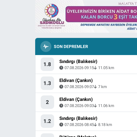
SON DEPREMLER
Sındırgı (Balıkesir)
1.8
07.08.2026 09:15
11.05 km
Eldivan (Çankırı)
1.3
07.08.2026 09:07
7 km
Eldivan (Çankırı)
2
07.08.2026 09:03
11.06 km
Sındırgı (Balıkesir)
1.2
07.08.2026 08:45
8.18 km