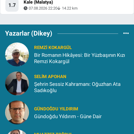
Kale (Malatya)
1.7
07.08.2026 22:20
14.22 km
Yazarlar (Dikey)
REMZI KOKARGÜL
Bir Romanın Hikâyesi: Bir Yüzbaşının Kızı
Remzi Kokargül
SELIM APOHAN
Şehrin Sessiz Kahramanı: Oğuzhan Ata
Sadıkoğlu
GÜNDOĞDU YILDIRIM
Gündoğdu Yıldırım - Güne Dair