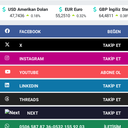
USD Amerikan Doları
EUR Euro
GBP İngiliz Ster
47,7436
55,2510
64,4811
0.18
%
0.32
%
0.38
FACEBOOK
BEĞEN
X
TAKIP ET
INSTAGRAM
TAKIP ET
YOUTUBE
ABONE OL
LINKEDIN
TAKIP ET
THREADS
TAKIP ET
NEXT
TAKIP ET
0506 587 87 36-0532 155 92 03
İLETIŞIM