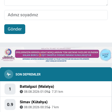
Gönder
SON DEPREMLER
Battalgazi (Malatya)
1
08.08.2026 01:09
7.31 km
Simav (Kütahya)
0.9
08.08.2026 00:35
7 km