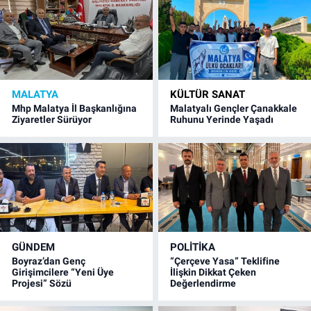
MALATYA
KÜLTÜR SANAT
Mhp Malatya İl Başkanlığına
Malatyalı Gençler Çanakkale
Ziyaretler Sürüyor
Ruhunu Yerinde Yaşadı
GÜNDEM
POLITIKA
Boyraz’dan Genç
“Çerçeve Yasa” Teklifine
Girişimcilere “Yeni Üye
İlişkin Dikkat Çeken
Projesi” Sözü
Değerlendirme