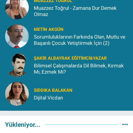
MUAZZEZ TOĞRUL
Muazzez Toğrul - Zamana Dur Demek
Olmaz
METIN AKGÜN
Sorumluluklarının Farkında Olan, Mutlu ve
Başarılı Çocuk Yetiştirmek İçin (2)
ŞAKIR ALBAYRAK EĞITIMCI&YAZAR
Bilimsel Çalışmalarda Dil Bilmek, Kırmak
Mı, Ezmek Mi?
SIDDIKA BALAKAN
Dijital Vicdan
Yükleniyor...