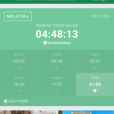
MALATYA
08.08.2026
SONRAKI VAKTE KALAN
04:48:12
İmsak Namazı
İMSAK
GÜNEŞ
ÖĞLE
03:53
05:28
12:37
İKINDI
AKŞAM
YATSI
16:26
19:37
21:05
Aylık Vakitler