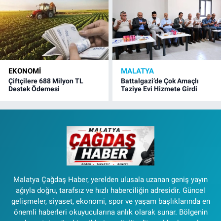
EKONOMI
MALATYA
Çiftçilere 688 Milyon TL
Battalgazi’de Çok Amaçlı
Destek Ödemesi
Taziye Evi Hizmete Girdi
Malatya Çağdaş Haber, yerelden ulusala uzanan geniş yayın
ağıyla doğru, tarafsız ve hızlı haberciliğin adresidir. Güncel
gelişmeler, siyaset, ekonomi, spor ve yaşam başlıklarında en
önemli haberleri okuyucularına anlık olarak sunar. Bölgenin